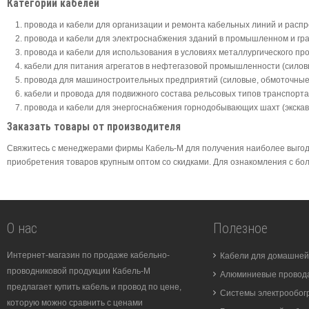
Категории кабелей
провода и кабели для организации и ремонта кабельных линий и расп
провода и кабели для электроснабжения зданий в промышленном и гра
провода и кабели для использования в условиях металлургического про
кабели для питания агрегатов в нефтегазовой промышленности (силов
провода для машиностроительных предприятий (силовые, обмоточные,
кабели и провода для подвижного состава рельсовых типов транспорта
провода и кабели для энергоснабжения горнодобывающих шахт (экскав
Заказать товары от производителя
Свяжитесь с менеджерами фирмы Кабель-М для получения наиболее выгодн
приобретения товаров крупным оптом со скидками. Для ознакомления с боле
О нас
Полезное
Интернет-магазин по продаже кабельно-
Кабели для домашней
проводниковой продукции Кабель-М
Алюминиевые провода
предлагает купить кабель и провод по цене,
Системы электрообог
которую можно сравнить с ценами