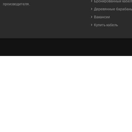
Бронированный кабел
производителя.
Деревянные барабан
Вакансии
Купить кабель