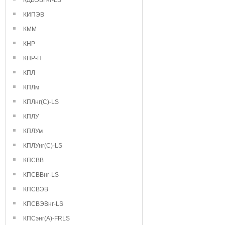
КДВЭВГнг-LS
КИПЭВ
КММ
КНР
КНР-П
КПЛ
КПЛм
КПЛнг(С)-LS
КПЛУ
КПЛУм
КПЛУнг(С)-LS
КПСВВ
КПСВВнг-LS
КПСВЭВ
КПСВЭВнг-LS
КПСэнг(А)-FRLS