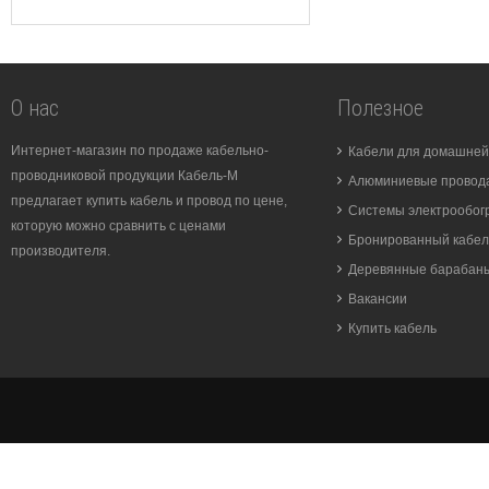
О нас
Полезное
Интернет-магазин по продаже кабельно-
Кабели для домашней
проводниковой продукции Кабель-М
Алюминиевые провода
предлагает купить кабель и провод по цене,
Системы электрообог
которую можно сравнить с ценами
Бронированный кабел
производителя.
Деревянные барабан
Вакансии
Купить кабель