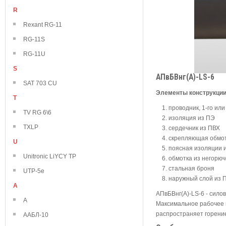
R
Rexant RG-11
RG-11S
RG-11U
S
АПвБВнг(А)-LS-6
SAT 703 CU
Элементы конструкци
T
проводник, 1-го или
TV RG 6\6
изоляция из ПЭ
TXLP
сердечник из ПВХ
скрепляющая обмо
U
поясная изоляции 
Unitronic LiYCY TP
обмотка из негорю
стальная броня
UTP-5e
наружный слой из 
А
АПвБВнг(А)-LS-6 - сило
А
Максимальное рабочее н
распространяет горение
ААБЛ-10