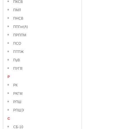
ПКСВ
ПМЛ
ПНСВ
ППГнг(А)
ПРППМ
ПСО
ПТПЖ
ПуВ
ПУГВ
Р
РК
РКГМ
РПШ
РПШЭ
С
СБ-10