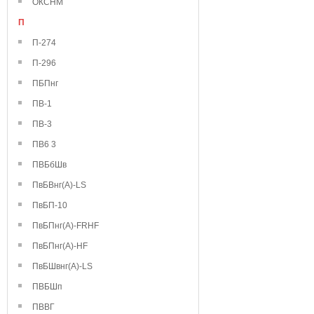
ОКСНМ
П
П-274
П-296
ПБПнг
ПВ-1
ПВ-3
ПВ6 3
ПВБбШв
ПвБВнг(А)-LS
ПвБП-10
ПвБПнг(А)-FRHF
ПвБПнг(А)-HF
ПвБШвнг(А)-LS
ПВБШп
ПВВГ