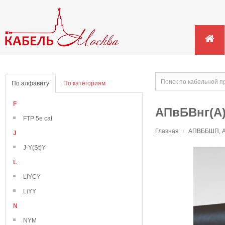
По алфавиту
По категориям
F
АПвБВнг(А)
FTP 5e cat
Главная
/
АПВББШП, АП
J
J-Y(St)Y
L
LiYCY
LiYY
N
NYM