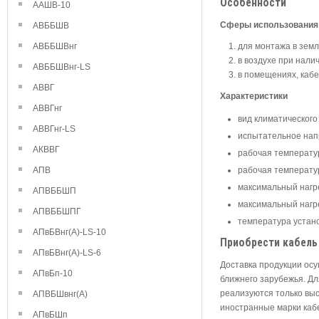
Особенности
ААШВ-10
Сферы использования
АВББШВ
АВББШВнг
для монтажа в земл
в воздухе при нали
АВББШВнг-LS
в помещениях, кабе
АВВГ
Характеристики
АВВГнг
вид климатического
АВВГнг-LS
испытательное напр
АКВВГ
рабочая температур
АПВ
рабочая температур
максимальный нагре
АПВББШП
максимальный нагре
АПВББШПГ
температура устано
АПвБВнг(А)-LS-10
Приобрести кабель
АПвБВнг(А)-LS-6
Доставка продукции осу
АПвБп-10
ближнего зарубежья. Д
реализуются только выс
АПВБШвнг(А)
иностранные марки каб
АПвБШп