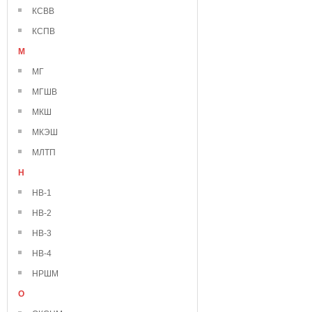
КСВВ
КСПВ
М
МГ
МГШВ
МКШ
МКЭШ
МЛТП
Н
НВ-1
НВ-2
НВ-3
НВ-4
НРШМ
О