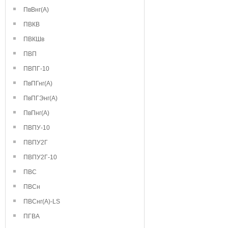
ПвВнг(А)
ПВКВ
ПВКШв
ПВП
ПВПГ-10
ПвПГнг(А)
ПвПГЭнг(А)
ПвПнг(А)
ПВПУ-10
ПВПУ2Г
ПВПУ2Г-10
ПВС
ПВСн
ПВСнг(А)-LS
ПГВА