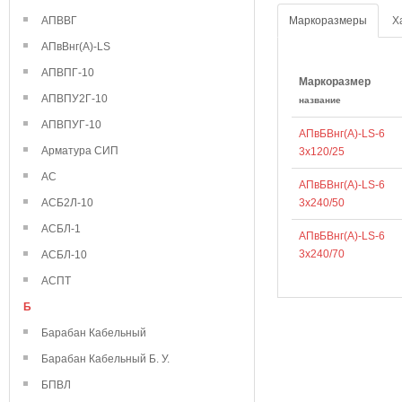
АПВВГ
Маркоразмеры
Х
АПвВнг(А)-LS
АПВПГ-10
Маркоразмер
АПВПУ2Г-10
название
АПВПУГ-10
АПвБВнг(А)-LS-6
Арматура СИП
3х120/25
АС
АПвБВнг(А)-LS-6
АСБ2Л-10
3х240/50
АСБЛ-1
АПвБВнг(А)-LS-6
3х240/70
АСБЛ-10
АСПТ
Б
Барабан Кабельный
Барабан Кабельный Б. У.
БПВЛ