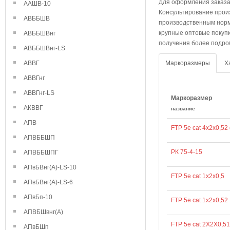
Для оформления заказа
ААШВ-10
Консультирование прои
АВББШВ
производственным норм
крупные оптовые покуп
АВББШВнг
получения более подроб
АВББШВнг-LS
АВВГ
Маркоразмеры
Х
АВВГнг
АВВГнг-LS
Маркоразмер
АКВВГ
название
АПВ
FTP 5e cat 4х2х0,52
АПВББШП
РК 75-4-15
АПВББШПГ
АПвБВнг(А)-LS-10
FTP 5e cat 1х2х0,5
АПвБВнг(А)-LS-6
АПвБп-10
FTP 5e cat 1х2х0,52
АПВБШвнг(А)
FTP 5e cat 2Х2Х0,51
АПвБШп