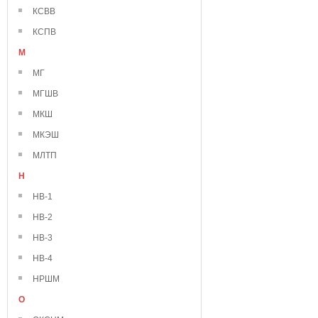
КСВВ
КСПВ
М
МГ
МГШВ
МКШ
МКЭШ
МЛТП
Н
НВ-1
НВ-2
НВ-3
НВ-4
НРШМ
О