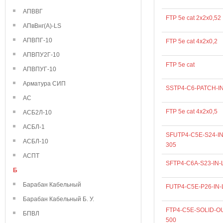
АПВВГ
FTP 5e cat 2х2х0,52
АПвВнг(А)-LS
АПВПГ-10
FTP 5e cat 4х2х0,2
АПВПУ2Г-10
FTP 5e cat
АПВПУГ-10
Арматура СИП
SSTP4-C6-PATCH-I
АС
FTP 5e cat 4х2х0,5
АСБ2Л-10
АСБЛ-1
SFUTP4-C5E-S24-IN
АСБЛ-10
305
АСПТ
SFTP4-C6A-S23-IN-
Б
Барабан Кабельный
FUTP4-C5E-P26-IN-
Барабан Кабельный Б. У.
FTP4-C5E-SOLID-O
БПВЛ
500