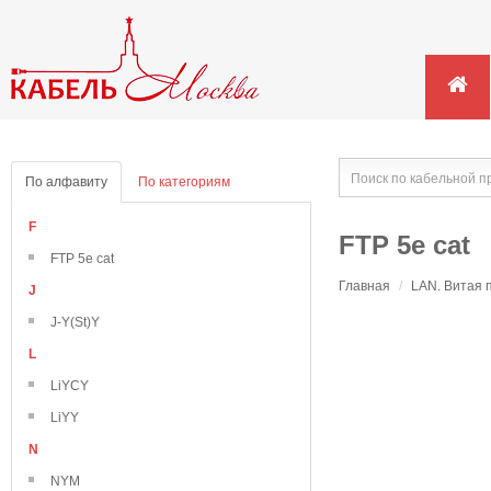
По алфавиту
По категориям
F
FTP 5e cat
FTP 5e cat
Главная
/
LAN. Витая 
J
J-Y(St)Y
L
LiYCY
LiYY
N
NYM