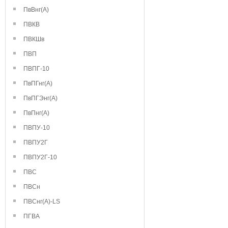
ПвВнг(А)
ПВКВ
ПВКШв
ПВП
ПВПГ-10
ПвПГнг(А)
ПвПГЭнг(А)
ПвПнг(А)
ПВПУ-10
ПВПУ2Г
ПВПУ2Г-10
ПВС
ПВСн
ПВСнг(А)-LS
ПГВА