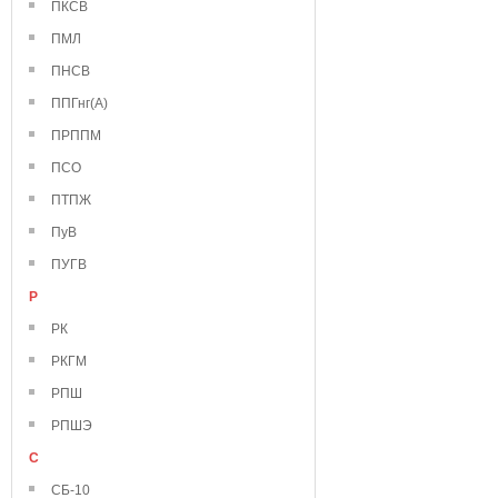
ПКСВ
ПМЛ
ПНСВ
ППГнг(А)
ПРППМ
ПСО
ПТПЖ
ПуВ
ПУГВ
Р
РК
РКГМ
РПШ
РПШЭ
С
СБ-10