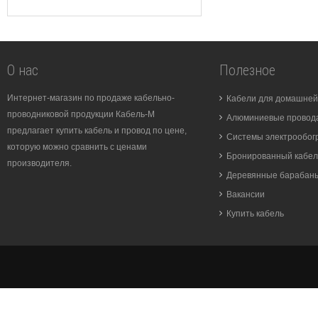
О нас
Полезное
Интернет-магазин по продаже кабельно-
Кабели для домашней
проводниковой продукции Кабель-М
Алюминиевые провода
предлагает купить кабель и провод по цене,
Системы электрообог
которую можно сравнить с ценами
Бронированный кабел
производителя.
Деревянные барабан
Вакансии
Купить кабель