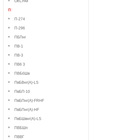
ОКСНМ
П
П-274
П-296
ПБПнг
ПВ-1
ПВ-3
ПВ6 3
ПВБбШв
ПвБВнг(А)-LS
ПвБП-10
ПвБПнг(А)-FRHF
ПвБПнг(А)-HF
ПвБШвнг(А)-LS
ПВБШп
ПВВГ