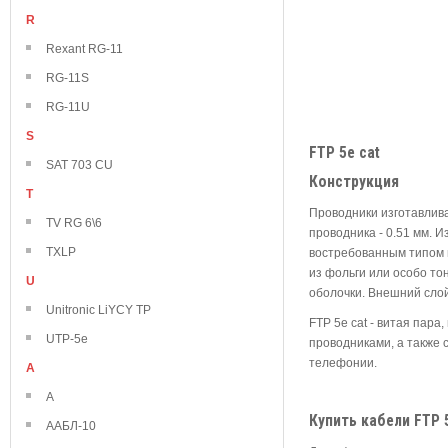
R
Rexant RG-11
RG-11S
RG-11U
S
FTP 5e cat
SAT 703 CU
Конструкция
T
Проводники изготавлив
TV RG 6\6
проводника - 0.51 мм. 
TXLP
востребованным типом 
из фольги или особо то
U
оболочки. Внешний сло
Unitronic LiYCY TP
FTP 5e cat - витая пар
UTP-5e
проводниками, а также 
телефонии.
А
А
Купить кабели FTP 
ААБЛ-10