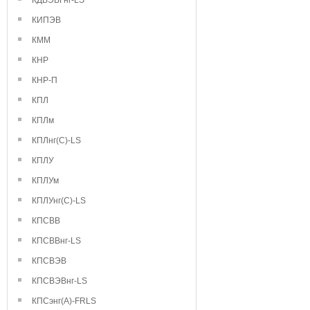
КДВЭВГнг-LS
КИПЭВ
КММ
КНР
КНР-П
КПЛ
КПЛм
КПЛнг(С)-LS
КПЛУ
КПЛУм
КПЛУнг(С)-LS
КПСВВ
КПСВВнг-LS
КПСВЭВ
КПСВЭВнг-LS
КПСэнг(А)-FRLS