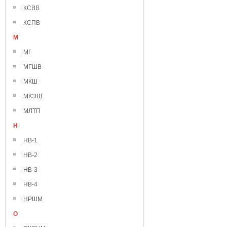
КСВВ
КСПВ
М
МГ
МГШВ
МКШ
МКЭШ
МЛТП
Н
НВ-1
НВ-2
НВ-3
НВ-4
НРШМ
О