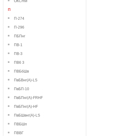
ОКСНМ
П
П-274
П-296
ПБПнг
ПВ-1
ПВ-3
ПВ6 3
ПВБбШв
ПвБВнг(А)-LS
ПвБП-10
ПвБПнг(А)-FRHF
ПвБПнг(А)-HF
ПвБШвнг(А)-LS
ПВБШп
ПВВГ