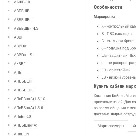
ААШВ-10
Особенности
АВББШВ
Маркировка
АВББШВнг
К - контрольный ка
АВББШВнг-LS
В - ПВХ изоляция
АВВГ
Б - стальная броня
АВВГнг
б - подушка под бр
АВВГнг-LS
Шв - защитный ПВХ
нг - не распростра
АКВВГ
FR - огнестойкий
АПВ
LS - низкий уровен
АПВББШП
Купить кабели мар
АПВББШПГ
Компания Кабель-М явл
АПвБВнг(А)-LS-10
производителей. Для оз
АПвБВнг(А)-LS-6
во время общения с ме
доставки. Фирма сотру
АПвБп-10
АПВБШвнг(А)
Маркоразмеры
Х
АПвБШп