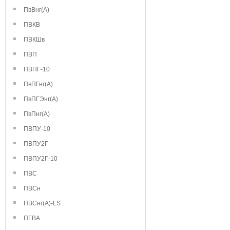
ПвВнг(А)
ПВКВ
ПВКШв
ПВП
ПВПГ-10
ПвПГнг(А)
ПвПГЭнг(А)
ПвПнг(А)
ПВПУ-10
ПВПУ2Г
ПВПУ2Г-10
ПВС
ПВСн
ПВСнг(А)-LS
ПГВА