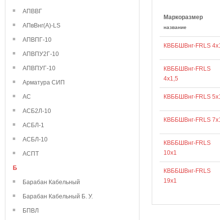
АПВВГ
Маркоразмер
АПвВнг(А)-LS
название
АПВПГ-10
КВББШВнг-FRLS 4х
АПВПУ2Г-10
АПВПУГ-10
КВББШВнг-FRLS
4х1,5
Арматура СИП
АС
КВББШВнг-FRLS 5х
АСБ2Л-10
КВББШВнг-FRLS 7х
АСБЛ-1
АСБЛ-10
КВББШВнг-FRLS
10х1
АСПТ
Б
КВББШВнг-FRLS
19х1
Барабан Кабельный
Барабан Кабельный Б. У.
БПВЛ