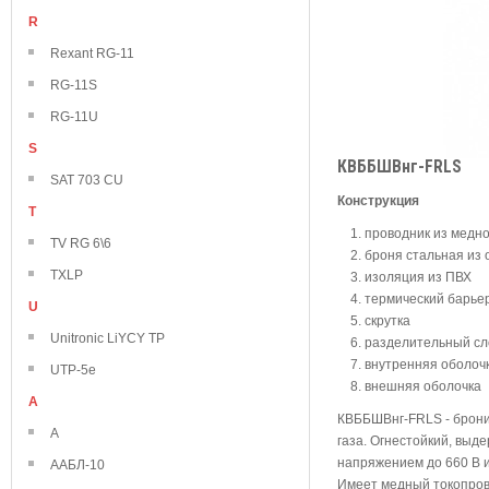
R
Rexant RG-11
RG-11S
RG-11U
S
КВББШВнг-FRLS
SAT 703 CU
Конструкция
T
проводник из медн
TV RG 6\6
броня стальная из
TXLP
изоляция из ПВХ
термический барье
U
скрутка
Unitronic LiYCY TP
разделительный сл
внутренняя оболоч
UTP-5e
внешняя оболочка
А
КВББШВнг-FRLS - брони
А
газа. Огнестойкий, выд
напряжением до 660 В и
ААБЛ-10
Имеет медный токопров