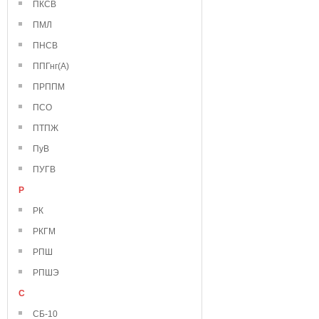
ПКСВ
ПМЛ
ПНСВ
ППГнг(А)
ПРППМ
ПСО
ПТПЖ
ПуВ
ПУГВ
Р
РК
РКГМ
РПШ
РПШЭ
С
СБ-10