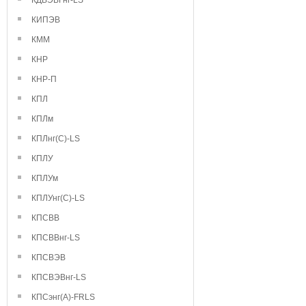
КДВЭВГнг-LS
КИПЭВ
КММ
КНР
КНР-П
КПЛ
КПЛм
КПЛнг(С)-LS
КПЛУ
КПЛУм
КПЛУнг(С)-LS
КПСВВ
КПСВВнг-LS
КПСВЭВ
КПСВЭВнг-LS
КПСэнг(А)-FRLS