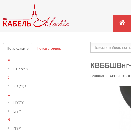
По алфавиту
По категориям
F
КВББШВнг
FTP 5e cat
Главная
/
АКВВГ, КВВГ
J
J-Y(St)Y
L
LiYCY
LiYY
N
NYM