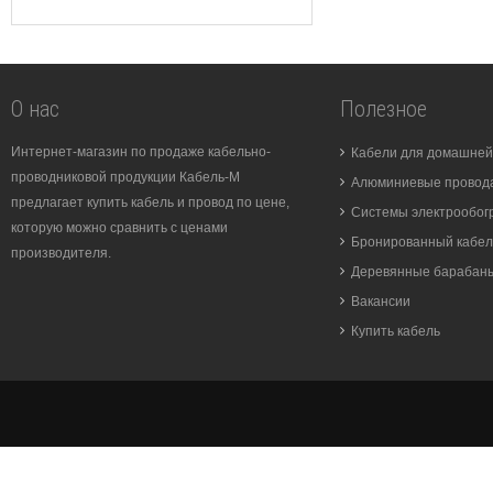
О нас
Полезное
Интернет-магазин по продаже кабельно-
Кабели для домашней
проводниковой продукции Кабель-М
Алюминиевые провода
предлагает купить кабель и провод по цене,
Системы электрообог
которую можно сравнить с ценами
Бронированный кабел
производителя.
Деревянные барабан
Вакансии
Купить кабель