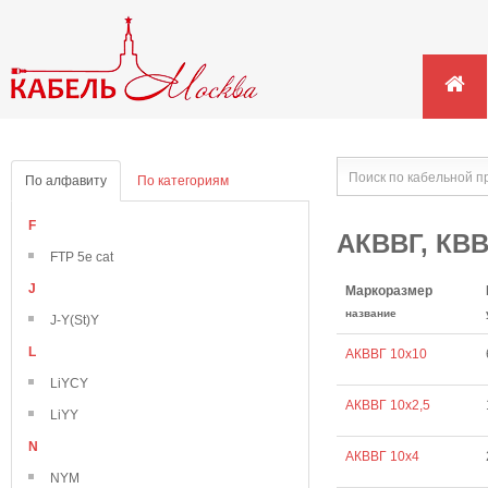
По алфавиту
По категориям
F
АКВВГ, КВ
FTP 5e cat
J
Маркоразмер
название
J-Y(St)Y
L
АКВВГ 10х10
LiYCY
АКВВГ 10х2,5
LiYY
N
АКВВГ 10х4
NYM