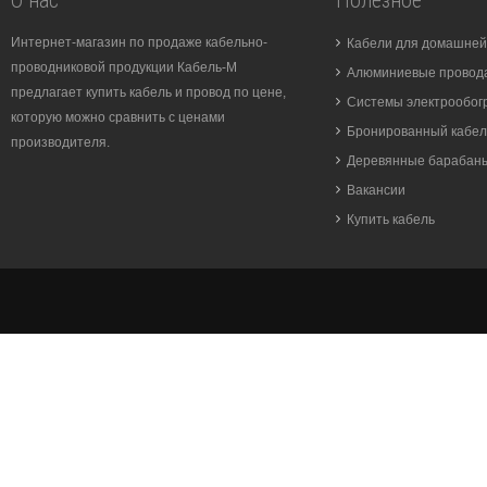
О нас
Полезное
Интернет-магазин по продаже кабельно-
Кабели для домашней
проводниковой продукции Кабель-М
Алюминиевые провода
предлагает купить кабель и провод по цене,
Системы электрообог
которую можно сравнить с ценами
Бронированный кабел
производителя.
Деревянные барабан
Вакансии
Купить кабель