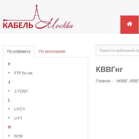
По алфавиту
По категориям
F
КВВГнг
FTP 5e cat
Главная
/
АКВВГ, КВВГ
J
J-Y(St)Y
L
LiYCY
LiYY
N
NYM