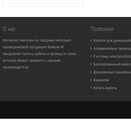
О нас
Полезное
Интернет-магазин по продаже кабельно-
Кабели для домашней
проводниковой продукции Кабель-М
Алюминиевые провода
предлагает купить кабель и провод по цене,
Системы электрообог
которую можно сравнить с ценами
Бронированный кабел
производителя.
Деревянные барабан
Вакансии
Купить кабель