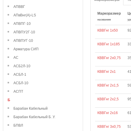
АПВВГ
Маркоразмер
Ц
АПвВнг(А)-LS
название
ур
АПВПГ-10
КВВГнг 1х50
9
АПВПУ2Г-10
АПВПУГ-10
КВВГнг 1х185
3
Арматура СИП
АС
КВВГнг 2х0,75
3
АСБ2Л-10
КВВГнг 2х1
4
АСБЛ-1
АСБЛ-10
КВВГнг 2х1,5
5
АСПТ
КВВГнг 2х2,5
9
Б
Барабан Кабельный
КВВГнг 2х16
6
Барабан Кабельный Б. У.
БПВЛ
КВВГнг 3х0,75
5