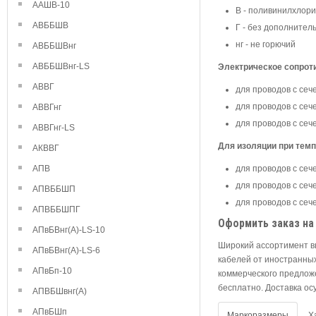
ААШВ-10
В - поливинилхлор
АВББШВ
Г - без дополнител
нг - не горючий
АВББШВнг
АВББШВнг-LS
Электрическое сопрот
АВВГ
для проводов с сеч
для проводов с сече
АВВГнг
для проводов с сеч
АВВГнг-LS
Для изоляции при темп
АКВВГ
АПВ
для проводов с сече
для проводов с сече
АПВББШП
для проводов с сеч
АПВББШПГ
Оформить заказ на
АПвБВнг(А)-LS-10
Широкий ассортимент в
АПвБВнг(А)-LS-6
кабелей от иностранных
АПвБп-10
коммерческого предлож
бесплатно. Доставка ос
АПВБШвнг(А)
АПвБШп
Маркоразмеры
Х