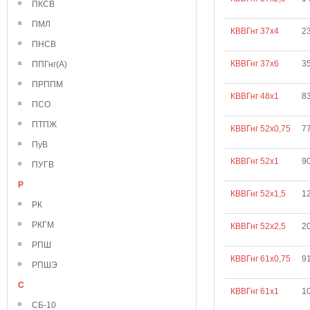
ПКСВ
ПМЛ
КВВГнг 37х4
2
ПНСВ
КВВГнг 37х6
3
ППГнг(А)
ПРППМ
КВВГнг 48х1
8
ПСО
ПТПЖ
КВВГнг 52х0,75
7
ПуВ
КВВГнг 52х1
9
ПУГВ
Р
КВВГнг 52х1,5
1
РК
РКГМ
КВВГнг 52х2,5
2
РПШ
КВВГнг 61х0,75
9
РПШЭ
С
КВВГнг 61х1
1
СБ-10