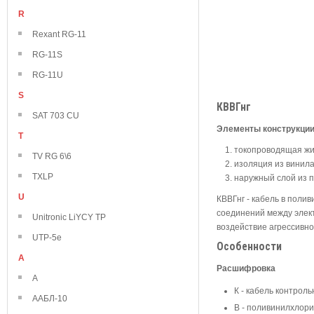
R
Rexant RG-11
RG-11S
RG-11U
S
КВВГнг
SAT 703 CU
Элементы конструкци
T
токопроводящая жи
TV RG 6\6
изоляция из винила
TXLP
наружный слой из 
U
КВВГнг - кабель в поли
соединений между элек
Unitronic LiYCY TP
воздействие агрессивн
UTP-5e
Особенности
А
Расшифровка
А
К - кабель контрол
ААБЛ-10
В - поливинилхлор