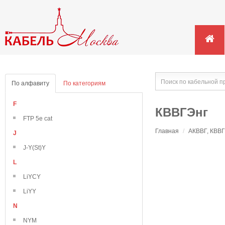
По алфавиту
По категориям
F
КВВГЭнг
FTP 5e cat
Главная
/
АКВВГ, КВВГ
J
J-Y(St)Y
L
LiYCY
LiYY
N
NYM