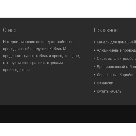
О нас
Полезное
Интернет-магазин по продаже кабельно-
Кабели для домашней
проводниковой продукции Кабель-М
Алюминиевые провода
предлагает купить кабель и провод по цене,
Системы электрообог
которую можно сравнить с ценами
Бронированный кабел
производителя.
Деревянные барабан
Вакансии
Купить кабель