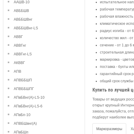
ААШВ-10
испытательное нап
рабочая температура
АВББШВ
рабочая влажность 
АВББШВнг
климатическое исп
АВББШВнг-LS
радиус изгиба - от 6
АВВГ
количество жил - от
сечение - от 1 до 6
АВВГнг
строительная длина
АВВГнг-LS
маркировка - цвето
АКВВГ
поставка - бухты и
АПВ
гарантийный срок р
АПВББШП
общий срок службы 
АПВББШПГ
Купить по лучшей ц
АПвБВнг(А)-LS-10
Товары от ведущих рос
открыт крупный Интерн
АПвБВнг(А)-LS-6
заказа, пожалуйста, от
АПвБп-10
подберут наиболее выг
АПВБШвнг(А)
Маркоразмеры
Х
АПвБШп