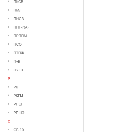
ПКСВ
ПМЛ
ПНСВ
ППГнг(А)
ПРППМ
ПСО
ПТПЖ
ПуВ
ПУГВ
Р
РК
РКГМ
РПШ
РПШЭ
С
СБ-10