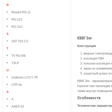
R
Rexant RG-11
RG-11S
RG-11U
S
КВВГЭнг
SAT 703 CU
Конструкция
T
медная токопровод
TV RG 6\6
изоляция ПВХ
TXLP
поясная изоляция 
экран из алюминие
U
защитный шланг из
Unitronic LiYCY TP
КВВГЭнг - экранирован
UTP-5e
горение при прокладке в
также внутри помещени
А
Особенности
А
Технические параметр
ААБЛ-10