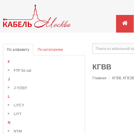
По алфавиту
По категориям
F
КГВВ
FTP 5e cat
Главная
/
КГВВ, КГВЭВ
J
J-Y(St)Y
L
LiYCY
LiYY
N
NYM