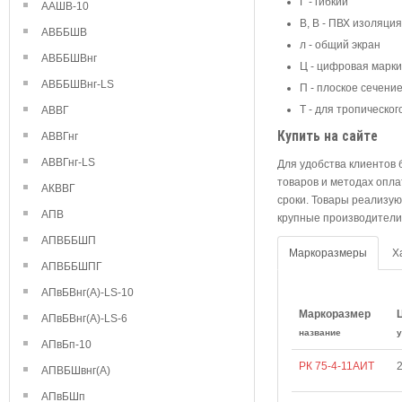
Г - гибкий
ААШВ-10
В, В - ПВХ изоляция
АВББШВ
л - общий экран
АВББШВнг
Ц - цифровая марки
АВББШВнг-LS
П - плоское сечени
Т - для тропическог
АВВГ
Купить на сайте
АВВГнг
АВВГнг-LS
Для удобства клиентов 
товаров и методах опл
АКВВГ
сроки. Товары реализу
АПВ
крупные производители
АПВББШП
Маркоразмеры
Х
АПВББШПГ
АПвБВнг(А)-LS-10
Маркоразмер
АПвБВнг(А)-LS-6
название
у
АПвБп-10
РК 75-4-11АИТ
2
АПВБШвнг(А)
АПвБШп