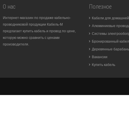
О нас
Полезное
Интернет-магазин по продаже кабельно-
Кабели для домашней
проводниковой продукции Кабель-М
Алюминиевые провода
предлагает купить кабель и провод по цене,
Системы электрообог
которую можно сравнить с ценами
Бронированный кабел
производителя.
Деревянные барабан
Вакансии
Купить кабель