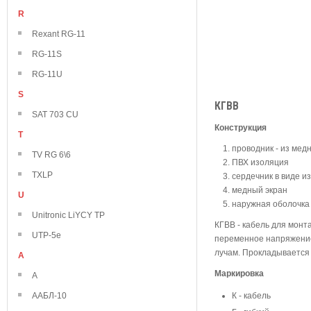
R
Rexant RG-11
RG-11S
RG-11U
S
КГВВ
SAT 703 CU
Конструкция
T
проводник - из мед
TV RG 6\6
ПВХ изоляция
TXLP
сердечник в виде и
медный экран
U
наружная оболочка
Unitronic LiYCY TP
КГВВ - кабель для монт
UTP-5e
переменное напряжение 
лучам. Прокладывается 
А
Маркировка
А
ААБЛ-10
К - кабель