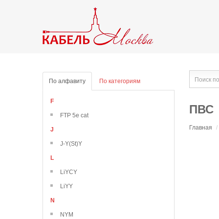
По алфавиту
По категориям
F
ПВС
FTP 5e cat
Главная
/
J
J-Y(St)Y
L
LiYCY
LiYY
N
NYM