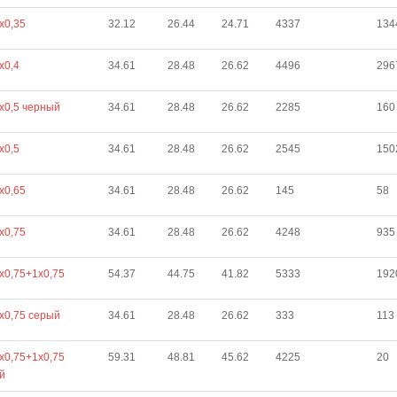
х0,35
32.12
26.44
24.71
4337
134
х0,4
34.61
28.48
26.62
4496
296
х0,5 черный
34.61
28.48
26.62
2285
160
х0,5
34.61
28.48
26.62
2545
150
х0,65
34.61
28.48
26.62
145
58
х0,75
34.61
28.48
26.62
4248
935
х0,75+1х0,75
54.37
44.75
41.82
5333
192
х0,75 серый
34.61
28.48
26.62
333
113
х0,75+1х0,75
59.31
48.81
45.62
4225
20
й