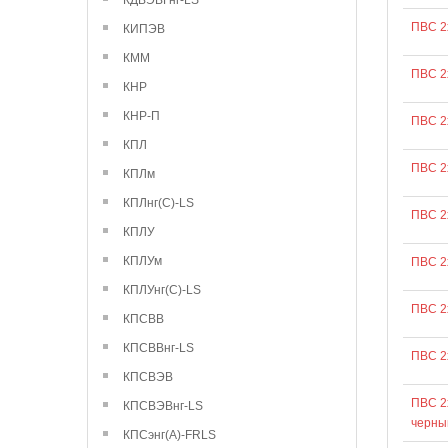
КДВЭВГнг-LS
ПВС 2
КИПЭВ
КММ
ПВС 2
КНР
КНР-П
ПВС 2
КПЛ
ПВС 2
КПЛм
КПЛнг(С)-LS
ПВС 2
КПЛУ
КПЛУм
ПВС 2
КПЛУнг(С)-LS
ПВС 2
КПСВВ
КПСВВнг-LS
ПВС 2
КПСВЭВ
ПВС 2
КПСВЭВнг-LS
черны
КПСэнг(А)-FRLS