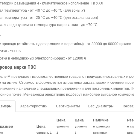
атегории размещения 4 - климатическое исполнение Т и УХЛ
я температура - от -40 °С до +40 °С (для зоны У)
я температура - от -25 °С до +40 °С (для остальных зон)
мально допустимая температура нагрева жил - до +70 °С
а
с провода (стойкость к деформации и перегибам) - от 30000 до 60000 циклов
тка - 5000 ч
отка в неподвижных электроприборах - от 12000 ч
провод марки ПВС
ель-М предлагает высококачественные товары от ведущих иностранных и р
 на рынке. Стоимость формируется из размера заказа, марки и сечения пров
внимание на наличие специальных предложений для постоянных клиентов. 
ронной почте. Менеджеры оперативно подберут наиболее выгодное коммерч
азмеры
Характеристики
Сертификаты
Вес, диаметры
Токова
Цена
Цена
Наличие
Рез
размер
Цена
уровень
уровень
в единицах
в ед
ие
уровень 1
2
3
хранения
хра