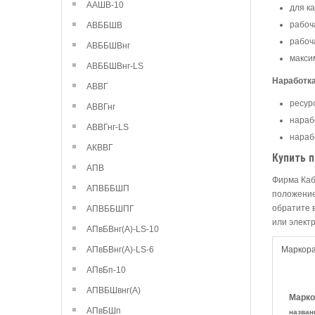
ААШВ-10
для к
рабоча
АВББШВ
рабоча
АВББШВнг
макси
АВББШВнг-LS
Наработк
АВВГ
ресур
АВВГнг
нарабо
АВВГнг-LS
нараб
АКВВГ
Купить 
АПВ
Фирма Каб
АПВББШП
положение
обратите 
АПВББШПГ
или элект
АПвБВнг(А)-LS-10
АПвБВнг(А)-LS-6
Маркор
АПвБп-10
АПВБШвнг(А)
Марко
АПвБШп
назван