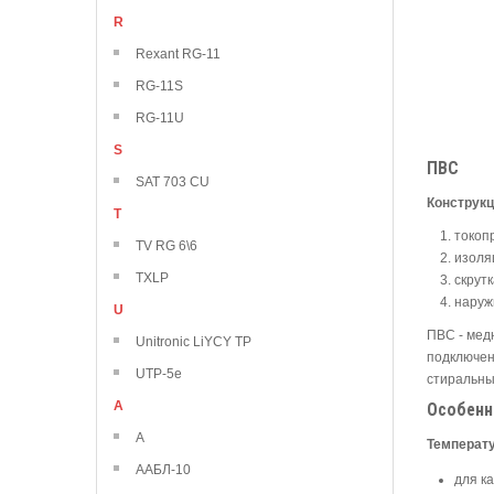
R
Rexant RG-11
RG-11S
RG-11U
S
ПВС
SAT 703 CU
Конструк
T
токоп
TV RG 6\6
изоля
TXLP
скрут
наруж
U
ПВС - мед
Unitronic LiYCY TP
подключен
UTP-5e
стиральны
А
Особенн
А
Температ
ААБЛ-10
для к