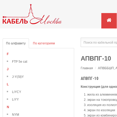
По алфавиту
По категориям
F
АПВПГ-10
FTP 5e cat
Главная
/
АПВББШП, АП
J
J-Y(St)Y
АПВПГ-10
L
Конструкция (для одн
LiYCY
жила из алюминиево
LiYY
экран на токопров
изоляция из полиэ
N
экран по изоляции
NYM
экран из комбинир