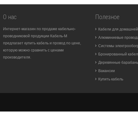
О нас
Полезное
Интернет-магазин по продаже кабельно-
Кабели для домашней
проводниковой продукции Кабель-М
Алюминиевые провода
предлагает купить кабель и провод по цене,
Системы электрообог
которую можно сравнить с ценами
Бронированный кабел
производителя.
Деревянные барабан
Вакансии
Купить кабель