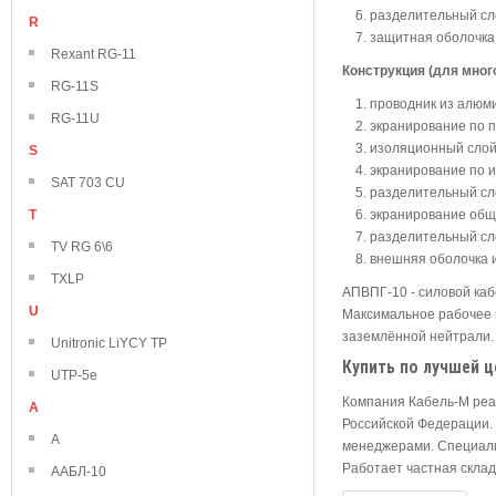
разделительный сл
R
защитная оболочка
Rexant RG-11
Конструкция (для мно
RG-11S
проводник из алюм
RG-11U
экранирование по п
изоляционный слой
S
экранирование по 
SAT 703 CU
разделительный сл
T
экранирование обще
разделительный сл
TV RG 6\6
внешняя оболочка 
TXLP
АПВПГ-10 - силовой каб
U
Максимальное рабочее н
заземлённой нейтрали. 
Unitronic LiYCY TP
Купить по лучшей ц
UTP-5e
Компания Кабель-М реа
А
Российской Федерации. 
А
менеджерами. Специали
Работает частная склад
ААБЛ-10