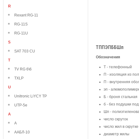
R
Rexant RG-11
RG-11S
RG-11U
S
ТППЭПББШп
SAT 703 CU
Обозначения
T
Т - телефонный
TV RG 6\6
П - изоляция из по
TXLP
П - внутренняя обо
U
эп - алюмополимер
Unitronic LiYCY TP
Б - броня стальная
б - без подушки по
UTP-5e
Шп - полиэтиленов
А
число скруток
А
число жил в скрутке
ААБЛ-10
диаметр жилы