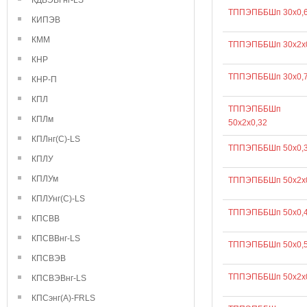
КДВЭВГнг-LS
ТППЭПББШп 30х0,
КИПЭВ
КММ
ТППЭПББШп 30х2х
КНР
ТППЭПББШп 30х0,
КНР-П
КПЛ
ТППЭПББШп
КПЛм
50х2х0,32
КПЛнг(С)-LS
ТППЭПББШп 50х0,
КПЛУ
КПЛУм
ТППЭПББШп 50х2х
КПЛУнг(С)-LS
ТППЭПББШп 50х0,
КПСВВ
КПСВВнг-LS
ТППЭПББШп 50х0,
КПСВЭВ
ТППЭПББШп 50х2х
КПСВЭВнг-LS
КПСэнг(А)-FRLS