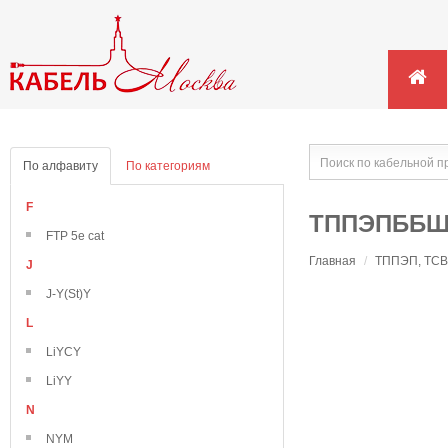
По алфавиту
По категориям
F
ТППЭПББШ
FTP 5e cat
Главная
/
ТППЭП, ТСВ,
J
J-Y(St)Y
L
LiYCY
LiYY
N
NYM