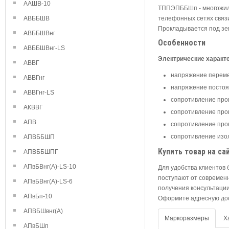
ААШВ-10
ТППЭПББШп - многожиль
АВББШВ
телефонных сетях связи
Прокладывается под зем
АВББШВнг
Особенности
АВББШВнг-LS
Электрические характ
АВВГ
напряжение перемен
АВВГнг
напряжение постоян
АВВГнг-LS
сопротивление пров
АКВВГ
сопротивление пров
АПВ
сопротивление пров
сопротивление изол
АПВББШП
Купить товар на са
АПВББШПГ
АПвБВнг(А)-LS-10
Для удобства клиентов
поступают от современн
АПвБВнг(А)-LS-6
получения консультаци
АПвБп-10
Оформите адресную дост
АПВБШвнг(А)
Маркоразмеры
Х
АПвБШп