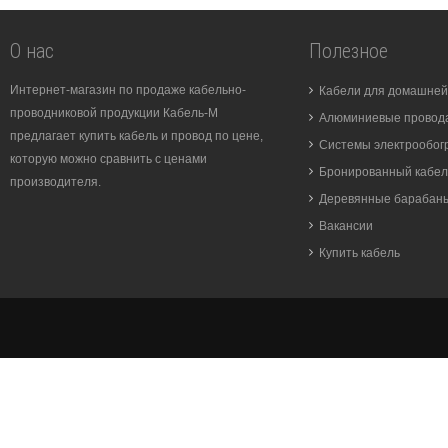
О нас
Полезное
Интернет-магазин по продаже кабельно-
Кабели для домашней
проводниковой продукции Кабель-М
Алюминиевые провода
предлагает купить кабель и провод по цене,
Системы электрообог
которую можно сравнить с ценами
Бронированный кабел
производителя.
Деревянные барабан
Вакансии
Купить кабель