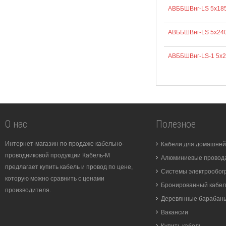
АВББШВнг-LS 5х18
АВББШВнг-LS 5х24
АВББШВнг-LS-1 5х
О нас
Полезное
Интернет-магазин по продаже кабельно-
Кабели для домашней
проводниковой продукции Кабель-М
Алюминиевые провода
предлагает купить кабель и провод по цене,
Системы электрообог
которую можно сравнить с ценами
Бронированный кабел
производителя.
Деревянные барабан
Вакансии