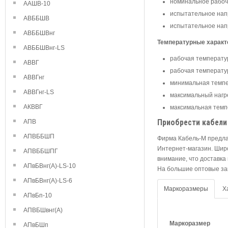
номинальное рабоче
ААШВ-10
испытательное напр
АВББШВ
испытательное напр
АВББШВнг
Температурные характ
АВББШВнг-LS
рабочая температур
АВВГ
рабочая температур
АВВГнг
минимальная темпер
АВВГнг-LS
максимальный нагре
АКВВГ
максимальная темпе
АПВ
Приобрести кабели
АПВББШП
Фирма Кабель-М предла
Интернет-магазин. Шир
АПВББШПГ
внимание, что доставка
АПвБВнг(А)-LS-10
На большие оптовые зак
АПвБВнг(А)-LS-6
Маркоразмеры
Х
АПвБп-10
АПВБШвнг(А)
Маркоразмер
АПвБШп