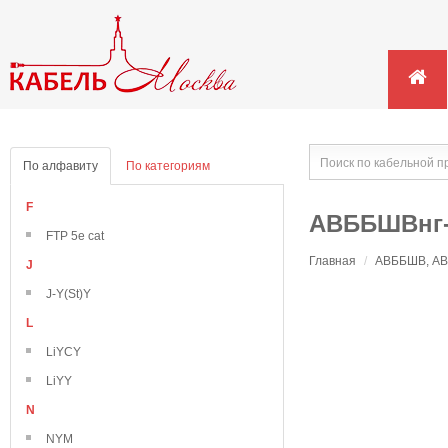
По алфавиту
По категориям
F
АВББШВнг
FTP 5e cat
Главная
/
АВББШВ, АВВ
J
J-Y(St)Y
L
LiYCY
LiYY
N
NYM