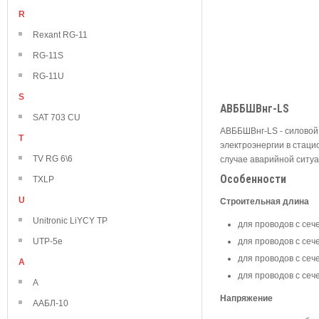
R
Rexant RG-11
RG-11S
RG-11U
S
АВББШВнг-LS
SAT 703 CU
АВББШВнг-LS - силовой
T
электроэнергии в стаци
TV RG 6\6
случае аварийной ситуа
Особенности
TXLP
U
Строительная длина
Unitronic LiYCY TP
для проводов с сече
UTP-5e
для проводов с сече
для проводов с сече
А
для проводов с сече
А
Напряжение
ААБЛ-10