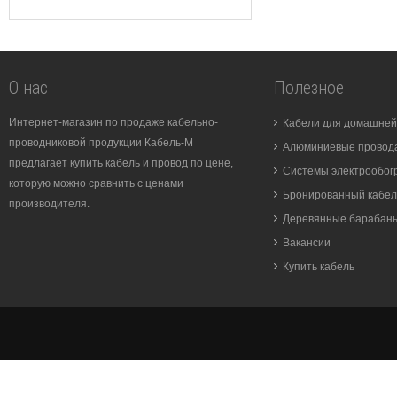
О нас
Полезное
Интернет-магазин по продаже кабельно-
Кабели для домашней
проводниковой продукции Кабель-М
Алюминиевые провода
предлагает купить кабель и провод по цене,
Системы электрообог
которую можно сравнить с ценами
Бронированный кабел
производителя.
Деревянные барабан
Вакансии
Купить кабель