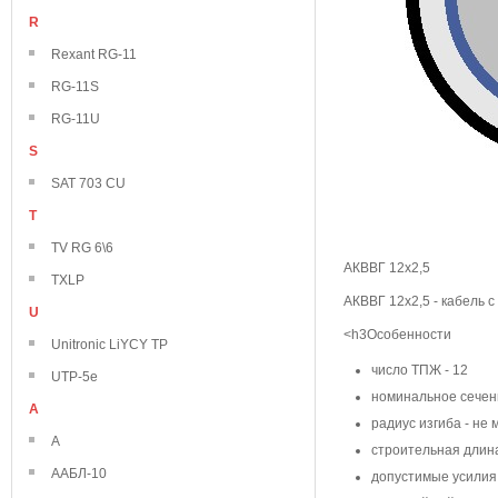
R
Rexant RG-11
RG-11S
RG-11U
S
SAT 703 CU
T
TV RG 6\6
АКВВГ 12х2,5
TXLP
АКВВГ 12х2,5 - кабель 
U
<h3Особенности
Unitronic LiYCY TP
число ТПЖ - 12
UTP-5e
номинальное сечен
А
радиус изгиба - не 
А
строительная длина
ААБЛ-10
допустимые усилия 