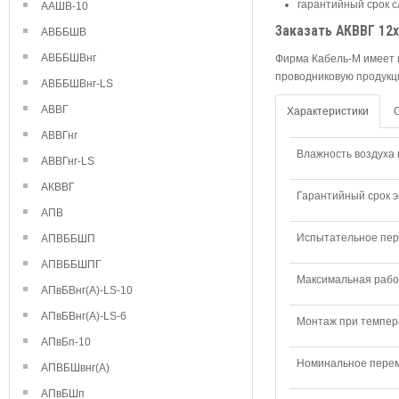
гарантийный срок с
ААШВ-10
Заказать АКВВГ 12х
АВББШВ
АВББШВнг
Фирма Кабель-М имеет 
проводниковую продукци
АВББШВнг-LS
АВВГ
Характеристики
АВВГнг
Влажность воздуха п
АВВГнг-LS
АКВВГ
Гарантийный срок э
АПВ
Испытательное пере
АПВББШП
АПВББШПГ
Максимальная рабо
АПвБВнг(А)-LS-10
АПвБВнг(А)-LS-6
Монтаж при темпера
АПвБп-10
Номинальное переме
АПВБШвнг(А)
АПвБШп