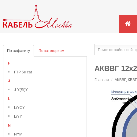
По алфавиту
По категориям
F
АКВВГ 12х2
FTP 5e cat
Главная
/
АКВВГ, КВВГ
J
J-Y(St)Y
L
LiYCY
LiYY
N
NYM