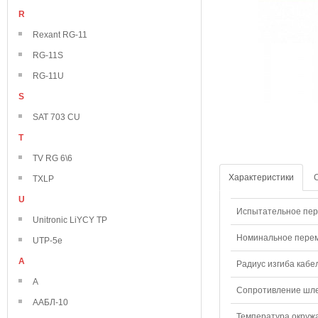
R
Rexant RG-11
RG-11S
RG-11U
S
SAT 703 CU
T
TV RG 6\6
Характеристики
TXLP
U
Испытательное пере
Unitronic LiYCY TP
Номинальное переме
UTP-5e
А
Радиус изгиба кабе
А
Сопротивление шлей
ААБЛ-10
Температура окружа