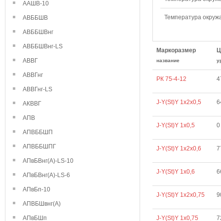
ААШВ-10
Температура окружа
АВББШВ
АВББШВнг
АВББШВнг-LS
Маркоразмер
Ц
АВВГ
название
у
АВВГнг
РК 75-4-12
4
АВВГнг-LS
J-Y(St)Y 1х2х0,5
6
АКВВГ
АПВ
J-Y(St)Y 1х0,5
0
АПВББШП
АПВББШПГ
J-Y(St)Y 1х2х0,6
7
АПвБВнг(А)-LS-10
J-Y(St)Y 1х0,6
6
АПвБВнг(А)-LS-6
АПвБп-10
J-Y(St)Y 1х2х0,75
9
АПВБШвнг(А)
АПвБШп
J-Y(St)Y 1х0,75
7