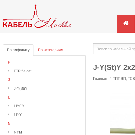
По алфавиту
По категориям
F
J-Y(St)Y 2х
FTP 5e cat
Главная
/
ТППЭП, ТСВ,
J
J-Y(St)Y
L
LiYCY
LiYY
N
NYM