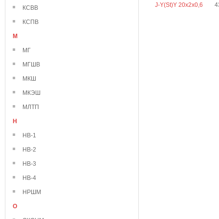
J-Y(St)Y 20х2х0,6
4
КСВВ
КСПВ
М
МГ
МГШВ
МКШ
МКЭШ
МЛТП
Н
НВ-1
НВ-2
НВ-3
НВ-4
НРШМ
О