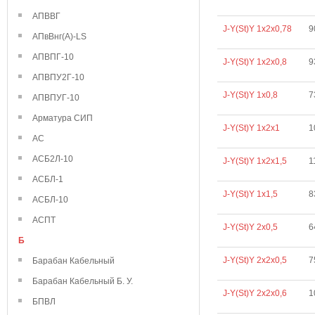
АПВВГ
J-Y(St)Y 1х2х0,78
9
АПвВнг(А)-LS
АПВПГ-10
J-Y(St)Y 1х2х0,8
9
АПВПУ2Г-10
J-Y(St)Y 1х0,8
7
АПВПУГ-10
Арматура СИП
J-Y(St)Y 1х2х1
1
АС
АСБ2Л-10
J-Y(St)Y 1х2х1,5
1
АСБЛ-1
J-Y(St)Y 1х1,5
8
АСБЛ-10
АСПТ
J-Y(St)Y 2х0,5
6
Б
J-Y(St)Y 2х2х0,5
7
Барабан Кабельный
Барабан Кабельный Б. У.
J-Y(St)Y 2х2х0,6
1
БПВЛ