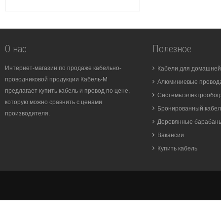
О нас
Полезное
Интернет-магазин по продаже кабельно-
Кабели для домашней
проводниковой продукции Кабель-М
Алюминиевые провода
предлагает купить кабель и провод по цене,
Системы электрообог
которую можно сравнить с ценами
Бронированный кабел
производителя.
Деревянные барабан
Вакансии
Купить кабель