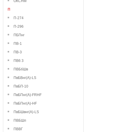
ОКСНМ
П
П-274
П-296
ПБПнг
ПВ-1
ПВ-3
ПВ6 3
ПВБбШв
ПвБВнг(А)-LS
ПвБП-10
ПвБПнг(А)-FRHF
ПвБПнг(А)-HF
ПвБШвнг(А)-LS
ПВБШп
ПВВГ