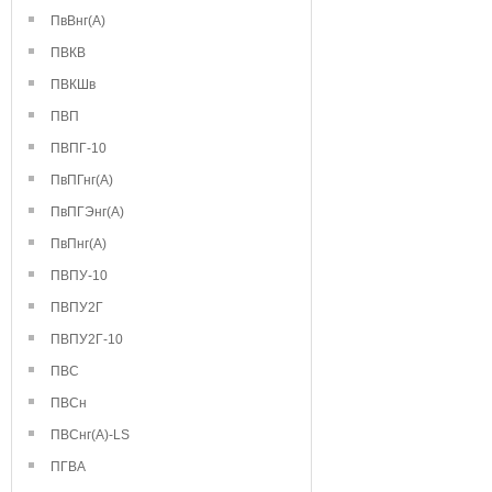
ПвВнг(А)
ПВКВ
ПВКШв
ПВП
ПВПГ-10
ПвПГнг(А)
ПвПГЭнг(А)
ПвПнг(А)
ПВПУ-10
ПВПУ2Г
ПВПУ2Г-10
ПВС
ПВСн
ПВСнг(А)-LS
ПГВА