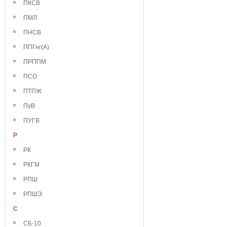
ПКСВ
ПМЛ
ПНСВ
ППГнг(А)
ПРППМ
ПСО
ПТПЖ
ПуВ
ПУГВ
Р
РК
РКГМ
РПШ
РПШЭ
С
СБ-10