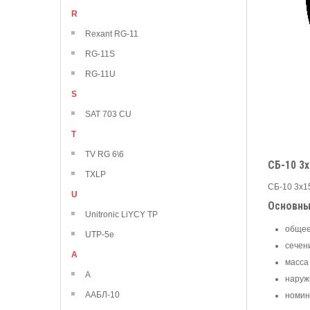
R
Rexant RG-11
RG-11S
RG-11U
S
SAT 703 CU
T
TV RG 6\6
СБ-10 3
TXLP
СБ-10 3х1
U
Основны
Unitronic LiYCY TP
общее
UTP-5e
сечен
А
масса 
А
наруж
ААБЛ-10
номин