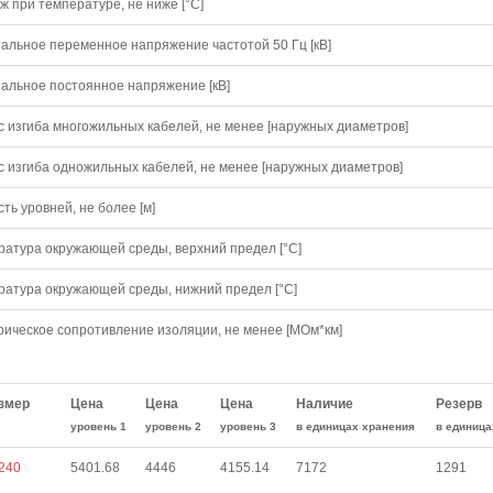
 при температуре, не ниже [°C]
альное переменное напряжение частотой 50 Гц [кВ]
альное постоянное напряжение [кВ]
с изгиба многожильных кабелей, не менее [наружных диаметров]
с изгиба одножильных кабелей, не менее [наружных диаметров]
ть уровней, не более [м]
ратура окружающей среды, верхний предел [°C]
ратура окружающей среды, нижний предел [°C]
рическое сопротивление изоляции, не менее [МОм*км]
змер
Цена
Цена
Цена
Наличие
Резерв
уровень 1
уровень 2
уровень 3
в единицах хранения
в единица
240
5401.68
4446
4155.14
7172
1291