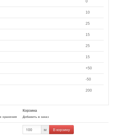
0
10
25
15
25
15
+50
-50
200
Корзина
х хранения
Добавить в заказ
В корзину
м