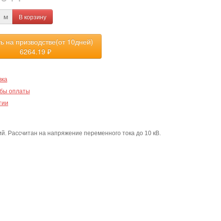
В корзину
м
ть на призводстве(от 10дней)
6264.19
₽
вка
бы оплаты
тии
й. Рассчитан на напряжение переменного тока до 10 кВ.