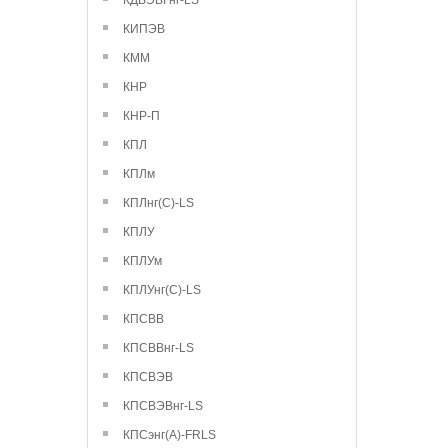
КДВЭВГнг-LS
КИПЭВ
КММ
КНР
КНР-П
КПЛ
КПЛм
КПЛнг(С)-LS
КПЛУ
КПЛУм
КПЛУнг(С)-LS
КПСВВ
КПСВВнг-LS
КПСВЭВ
КПСВЭВнг-LS
КПСэнг(А)-FRLS