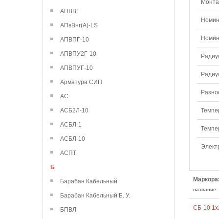
Монтаж
АПВВГ
Номин
АПвВнг(А)-LS
Номин
АПВПГ-10
АПВПУ2Г-10
Радиу
АПВПУГ-10
Радиу
Арматура СИП
Разнос
АС
АСБ2Л-10
Темпе
АСБЛ-1
Темпе
АСБЛ-10
Элект
АСПТ
Б
Маркора
Барабан Кабельный
название
Барабан Кабельный Б. У.
СБ-10 1х
БПВЛ