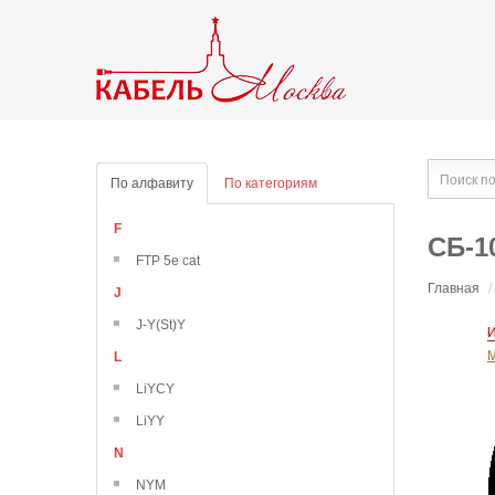
По алфавиту
По категориям
F
СБ-1
FTP 5e cat
Главная
/
J
J-Y(St)Y
L
LiYCY
LiYY
N
NYM