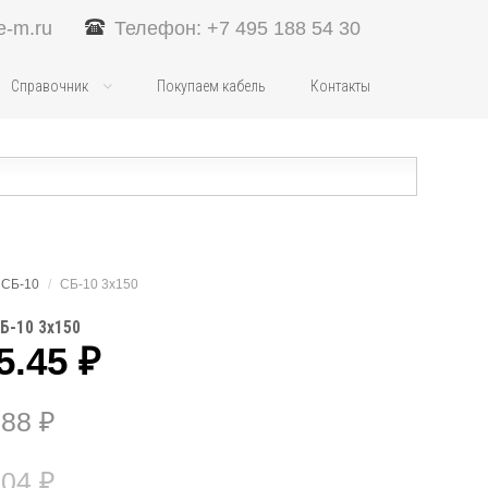
e-m.ru
Телефон: +7 495 188 54 30
Справочник
Покупаем кабель
Контакты
СБ-10
/
СБ-10 3х150
Б-10 3х150
5.45
₽
.88
₽
.04
₽