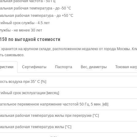
альная рабочая частота - 50 Гц
альная рабочая температура - до -50 °С
мальная рабочая температура - до +50 °С
тийный срок службы - 4.5 лет
лужбы - не менее 30 лет
х150 по выгодной стоимости
 хранится на крупном складе, расположенном недалеко от города Москвы. Кл
ть самовывоз.
ристики
Сертификаты
Паспорта
Вес, диаметры
Токовая наг
сть воздуха при 35° C [%]
тийный срок эксплуатации [месяц]
ательное переменное напряжение частотой 50 Гц, 5 мин. [кВ]
мальная рабочая температура жилы при перегрузке [°С]
мальная рабочая температура жилы [°С]