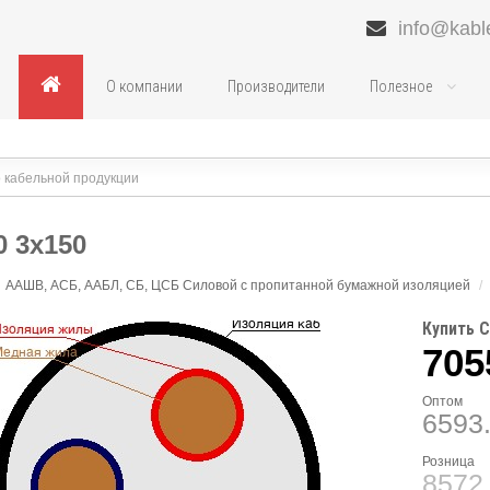
info@kabl
О компании
Производители
Полезное
0 3х150
ААШВ, АСБ, ААБЛ, СБ, ЦСБ Силовой с пропитанной бумажной изоляцией
/
Купить С
705
Оптом
6593
Розница
8572