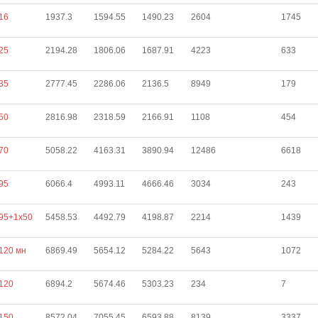
16
1937.3
1594.55
1490.23
2604
1745
25
2194.28
1806.06
1687.91
4223
633
35
2777.45
2286.06
2136.5
8949
179
50
2816.98
2318.59
2166.91
1108
454
70
5058.22
4163.31
3890.94
12486
6618
95
6066.4
4993.11
4666.46
3034
243
95+1х50
5458.53
4492.79
4198.87
2214
1439
120 мн
6869.49
5654.12
5284.22
5643
1072
120
6894.2
5674.46
5303.23
234
7
150
8572.04
7055.45
6593.88
8139
3337