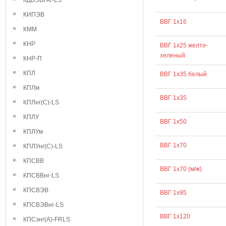
КДВЭВГнг-LS
КИПЭВ
ВВГ 1х16
КММ
КНР
ВВГ 1х25 желто-
зеленый
КНР-П
КПЛ
ВВГ 1х35 белый
КПЛм
ВВГ 1х35
КПЛнг(С)-LS
КПЛУ
ВВГ 1х50
КПЛУм
ВВГ 1х70
КПЛУнг(С)-LS
КПСВВ
ВВГ 1х70 (м/ж)
КПСВВнг-LS
КПСВЭВ
ВВГ 1х95
КПСВЭВнг-LS
ВВГ 1х120
КПСэнг(А)-FRLS