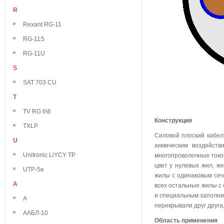
R
Rexant RG-11
RG-11S
RG-11U
S
SAT 703 CU
T
TV RG 6\6
Конструкция
TXLP
Силовой плоский кабел
U
химическим воздейств
Unitronic LiYCY TP
многопроволочные токо
цвет у нулевых жил, же
UTP-5e
жилы с одинаковым сече
А
всех остальные жилы с
и специальным заполни
А
перекрывали друг друга
ААБЛ-10
Область применения