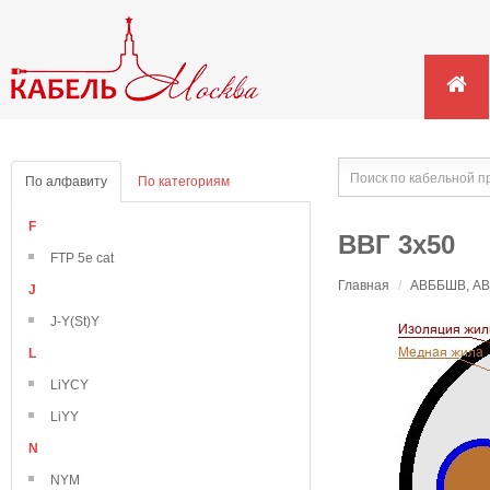
По алфавиту
По категориям
F
ВВГ 3х50
FTP 5e cat
Главная
/
АВББШВ, АВВ
J
J-Y(St)Y
L
LiYCY
LiYY
N
NYM