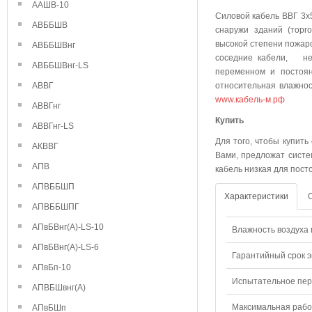
ААШВ-10
Силовой кабель ВВГ 3х
АВББШВ
снаружи зданий (торг
высокой степени пожаро
АВББШВнг
соседние кабели, не 
АВББШВнг-LS
переменном и постоя
АВВГ
относительная влажнос
www.кабель-м.рф
АВВГнг
Куп
АВВГнг-LS
Для того, чтобы купить
АКВВГ
Вами, предложат систе
АПВ
кабель низкая для пост
АПВББШП
Характеристики
АПВББШПГ
АПвБВнг(А)-LS-10
Влажность воздуха п
АПвБВнг(А)-LS-6
Гарантийный срок э
АПвБп-10
Испытательное пере
АПВБШвнг(А)
Максимальная рабо
АПвБШп