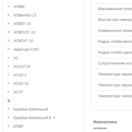
АПВВГ
Максимальное перем
АПвВнг(А)-LS
Монтаж при темпера
АПВПГ-10
Номинальное переме
АПВПУ2Г-10
АПВПУГ-10
Радиус изгиба мног
Арматура СИП
Радиус изгиба одно
АС
Сопротивление изол
АСБ2Л-10
Температура окружа
АСБЛ-1
АСБЛ-10
Температура окружа
АСПТ
Температура токопр
Б
Барабан Кабельный
Барабан Кабельный Б. У.
Маркоразмер
БПВЛ
название