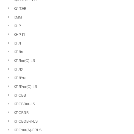
КДВЭВГнг-LS
КИПЭВ
КММ
КНР
КНР-П
КПЛ
КПЛм
КПЛнг(С)-LS
КПЛУ
КПЛУм
КПЛУнг(С)-LS
КПСВВ
КПСВВнг-LS
КПСВЭВ
КПСВЭВнг-LS
КПСэнг(А)-FRLS