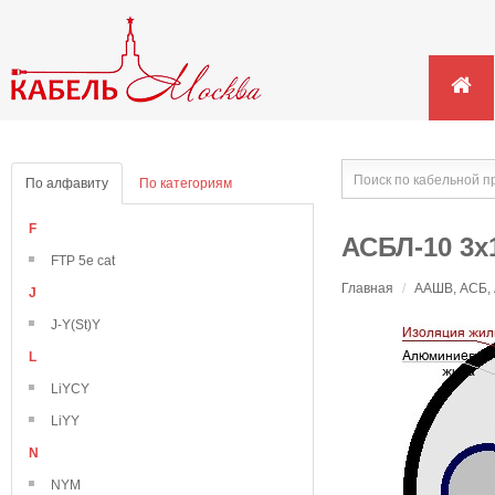
По алфавиту
По категориям
F
АСБЛ-10 3х
FTP 5e cat
Главная
/
ААШВ, АСБ, 
J
J-Y(St)Y
L
LiYCY
LiYY
N
NYM