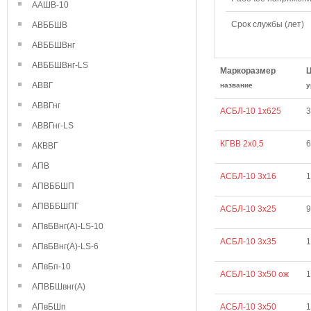
ААШВ-10
Срок службы (лет)
АВББШВ
АВББШВнг
АВББШВнг-LS
Маркоразмер
АВВГ
название
у
АВВГнг
АСБЛ-10 1х625
3
АВВГнг-LS
КГВВ 2х0,5
6
АКВВГ
АПВ
АСБЛ-10 3х16
1
АПВББШП
АПВББШПГ
АСБЛ-10 3х25
9
АПвБВнг(А)-LS-10
АСБЛ-10 3х35
1
АПвБВнг(А)-LS-6
АПвБп-10
АСБЛ-10 3х50 ож
1
АПВБШвнг(А)
АПвБШп
АСБЛ-10 3х50
1