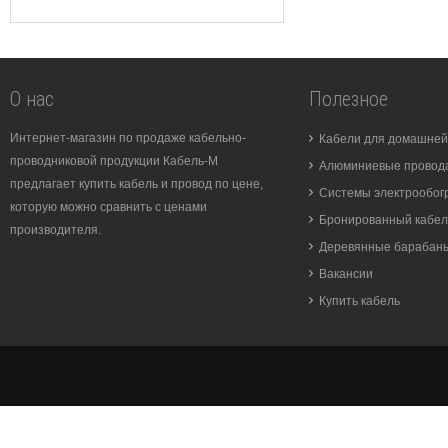
О нас
Полезное
Интернет-магазин по продаже кабельно-
Кабели для домашней
проводниковой продукции Кабель-М
Алюминиевые провода
предлагает купить кабель и провод по цене,
Системы электрообог
которую можно сравнить с ценами
Бронированный кабел
производителя.
Деревянные барабан
Вакансии
Купить кабель