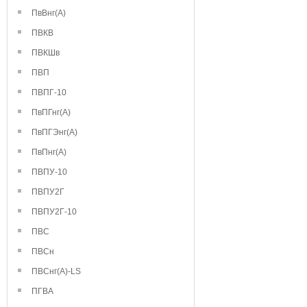
ПвВнг(А)
ПВКВ
ПВКШв
ПВП
ПВПГ-10
ПвПГнг(А)
ПвПГЭнг(А)
ПвПнг(А)
ПВПУ-10
ПВПУ2Г
ПВПУ2Г-10
ПВС
ПВСн
ПВСнг(А)-LS
ПГВА