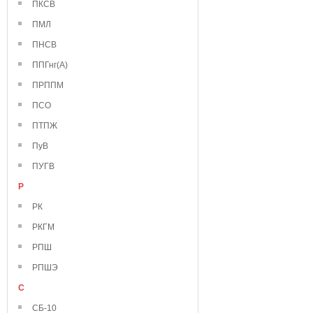
ПКСВ
ПМЛ
ПНСВ
ППГнг(А)
ПРППМ
ПСО
ПТПЖ
ПуВ
ПУГВ
Р
РК
РКГМ
РПШ
РПШЭ
С
СБ-10