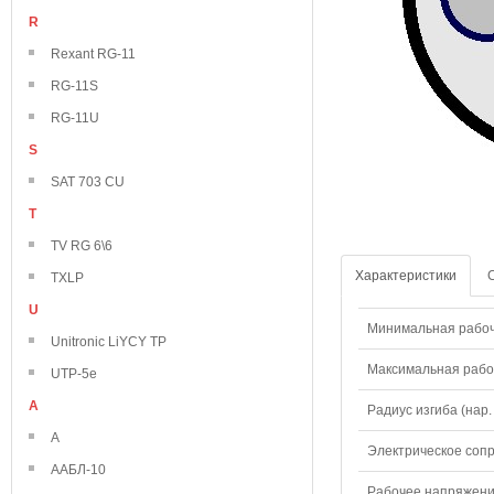
R
Rexant RG-11
RG-11S
RG-11U
S
SAT 703 CU
T
TV RG 6\6
Характеристики
TXLP
U
Минимальная рабоч
Unitronic LiYCY TP
Максимальная рабо
UTP-5e
А
Радиус изгиба (нар.
А
Электрическое соп
ААБЛ-10
Рабочее напряжени