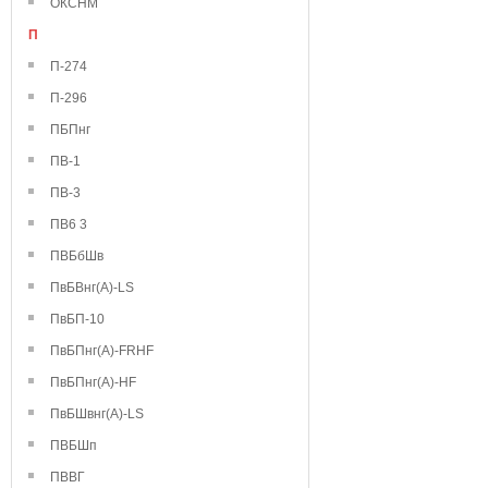
ОКСНМ
П
П-274
П-296
ПБПнг
ПВ-1
ПВ-3
ПВ6 3
ПВБбШв
ПвБВнг(А)-LS
ПвБП-10
ПвБПнг(А)-FRHF
ПвБПнг(А)-HF
ПвБШвнг(А)-LS
ПВБШп
ПВВГ