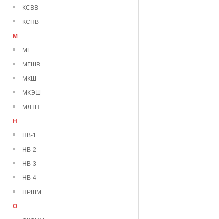
КСВВ
КСПВ
М
МГ
МГШВ
МКШ
МКЭШ
МЛТП
Н
НВ-1
НВ-2
НВ-3
НВ-4
НРШМ
О