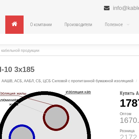
info@kabl
О компании
Производители
Полезное
-10 3х185
ААШВ, АСБ, ААБЛ, СБ, ЦСБ Силовой с пропитанной бумажной изоляцией
/
Купить А
178
Оптом
1670
Розница
2172