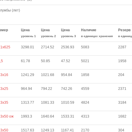
службы (лет)
змер
Цена
Цена
Цена
Наличие
Резерв
уровень 1
уровень 2
уровень 3
в единицах хранения
в единиц
 1х625
3298.01
2714.52
2536.93
5083
2287
,5
61.78
50.85
47.52
5021
1958
 3х16
1241.29
1021.68
954.84
1858
204
 3х25
964.94
794.22
742.26
4559
2371
 3х35
1313.77
1081.33
1010.59
4824
3184
3х50 ож
1993.3
1640.64
1533.31
4313
1682
 3х50
1517.63
1249.13
1167.41
2170
304