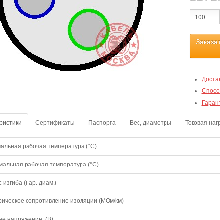
Заказа
Доста
Спосо
Гаран
ристики
Сертификаты
Паспорта
Вес, диаметры
Токовая наг
альная рабочая температура (°С)
мальная рабочая температура (°С)
 изгиба (нар. диам.)
рическое сопротивление изоляции (МОм/км)
ее напряжение (В)