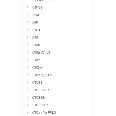
КДВЭВГнг-LS
КИПЭВ
КММ
КНР
КНР-П
КПЛ
КПЛм
КПЛнг(С)-LS
КПЛУ
КПЛУм
КПЛУнг(С)-LS
КПСВВ
КПСВВнг-LS
КПСВЭВ
КПСВЭВнг-LS
КПСэнг(А)-FRLS