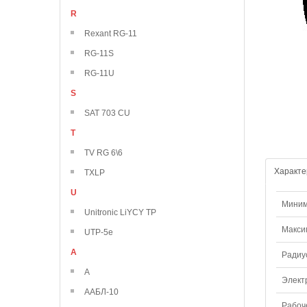
R
Rexant RG-11
RG-11S
RG-11U
S
SAT 703 CU
T
TV RG 6\6
Характе
TXLP
U
Миним
Unitronic LiYCY TP
Макси
UTP-5e
А
Радиус
А
Элект
ААБЛ-10
Рабоч