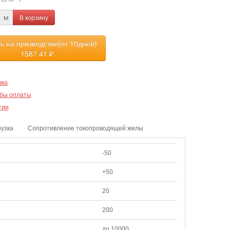
В корзину
м
ть на призводстве(от 10дней)
1587.41
₽
вка
бы оплаты
тии
рузка
Сопротивление токопроводящей жилы
-50
+50
20
200
до 10000