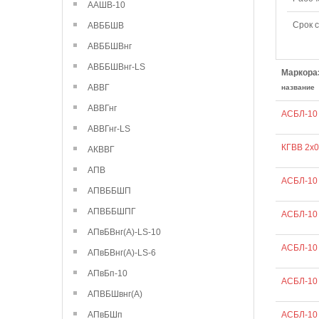
ААШВ-10
Срок 
АВББШВ
АВББШВнг
АВББШВнг-LS
Маркора
АВВГ
название
АВВГнг
АСБЛ-10
АВВГнг-LS
КГВВ 2х0
АКВВГ
АПВ
АСБЛ-10
АПВББШП
АПВББШПГ
АСБЛ-10
АПвБВнг(А)-LS-10
АСБЛ-10
АПвБВнг(А)-LS-6
АПвБп-10
АСБЛ-10 
АПВБШвнг(А)
АПвБШп
АСБЛ-10