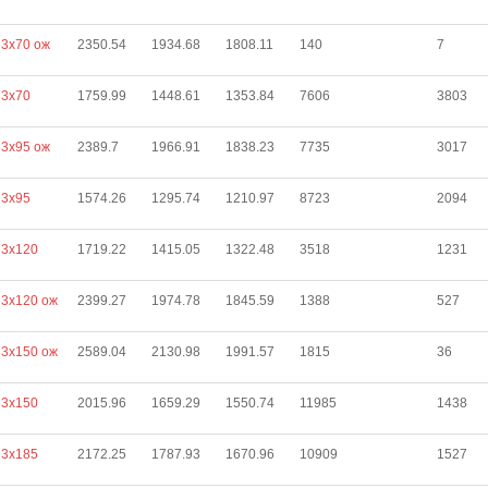
3х70 ож
2350.54
1934.68
1808.11
140
7
 3х70
1759.99
1448.61
1353.84
7606
3803
3х95 ож
2389.7
1966.91
1838.23
7735
3017
 3х95
1574.26
1295.74
1210.97
8723
2094
 3х120
1719.22
1415.05
1322.48
3518
1231
3х120 ож
2399.27
1974.78
1845.59
1388
527
3х150 ож
2589.04
2130.98
1991.57
1815
36
 3х150
2015.96
1659.29
1550.74
11985
1438
 3х185
2172.25
1787.93
1670.96
10909
1527