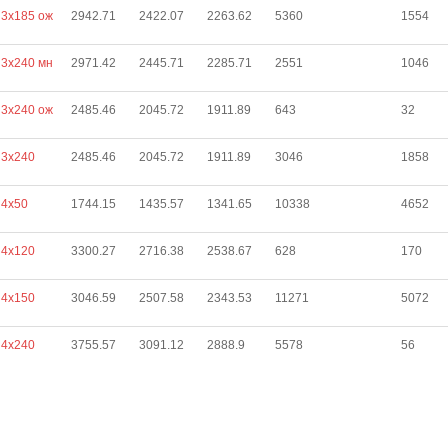
3х185 ож
2942.71
2422.07
2263.62
5360
1554
3х240 мн
2971.42
2445.71
2285.71
2551
1046
3х240 ож
2485.46
2045.72
1911.89
643
32
 3х240
2485.46
2045.72
1911.89
3046
1858
 4х50
1744.15
1435.57
1341.65
10338
4652
 4х120
3300.27
2716.38
2538.67
628
170
 4х150
3046.59
2507.58
2343.53
11271
5072
 4х240
3755.57
3091.12
2888.9
5578
56