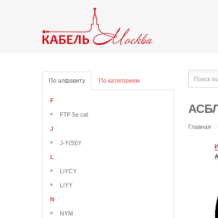
По алфавиту
По категориям
F
АСБЛ
FTP 5e cat
Главная
/
J
J-Y(St)Y
L
LiYCY
LiYY
N
NYM