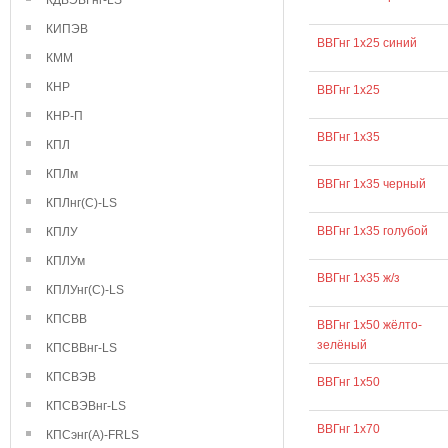
КДВЭВГнг-LS
КИПЭВ
ВВГнг 1х25 синий
КММ
КНР
ВВГнг 1х25
КНР-П
ВВГнг 1х35
КПЛ
КПЛм
ВВГнг 1х35 черный
КПЛнг(С)-LS
ВВГнг 1х35 голубой
КПЛУ
КПЛУм
ВВГнг 1х35 ж/з
КПЛУнг(С)-LS
КПСВВ
ВВГнг 1х50 жёлто-
зелёный
КПСВВнг-LS
КПСВЭВ
ВВГнг 1х50
КПСВЭВнг-LS
ВВГнг 1х70
КПСэнг(А)-FRLS