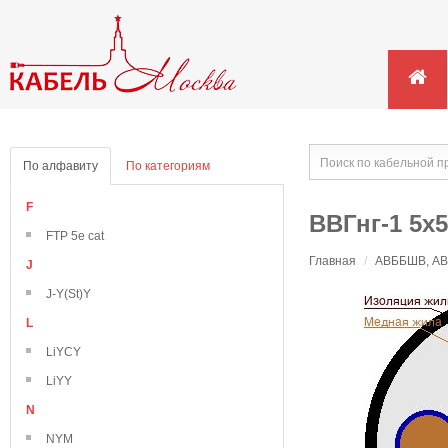
По алфавиту
По категориям
F
ВВГнг-1 5х
FTP 5e cat
Главная
/
АВББШВ, АВВ
J
J-Y(St)Y
L
LiYCY
LiYY
N
NYM