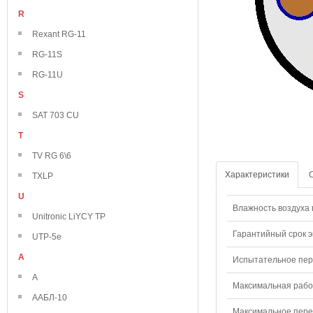
R
Rexant RG-11
RG-11S
RG-11U
S
SAT 703 CU
T
TV RG 6\6
Характеристики
TXLP
U
Влажность воздуха п
Unitronic LiYCY TP
Гарантийный срок э
UTP-5e
А
Испытательное пере
А
Максимальная рабо
ААБЛ-10
Максимальное перем