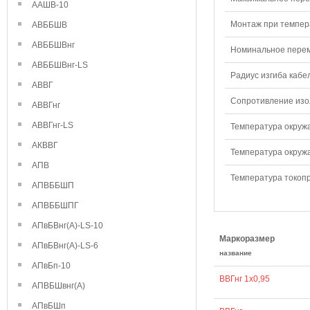
ААШВ-10
Монтаж при темпера
АВББШВ
АВББШВнг
Номинальное переме
АВББШВнг-LS
Радиус изгиба кабе
АВВГ
Сопротивление изол
АВВГнг
АВВГнг-LS
Температура окружа
АКВВГ
Температура окружа
АПВ
Температура токопр
АПВББШП
АПВББШПГ
АПвБВнг(А)-LS-10
Маркоразмер
АПвБВнг(А)-LS-6
название
АПвБп-10
ВВГнг 1х0,95
АПВБШвнг(А)
АПвБШп