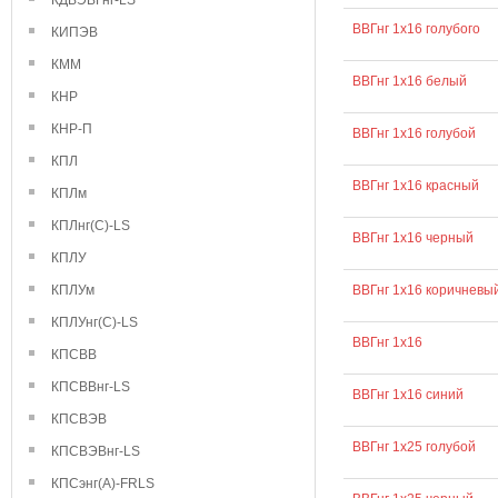
КДВЭВГнг-LS
ВВГнг 1х16 голубого
КИПЭВ
КММ
ВВГнг 1х16 белый
КНР
КНР-П
ВВГнг 1х16 голубой
КПЛ
ВВГнг 1х16 красный
КПЛм
КПЛнг(С)-LS
ВВГнг 1х16 черный
КПЛУ
КПЛУм
ВВГнг 1х16 коричневы
КПЛУнг(С)-LS
ВВГнг 1х16
КПСВВ
КПСВВнг-LS
ВВГнг 1х16 синий
КПСВЭВ
ВВГнг 1х25 голубой
КПСВЭВнг-LS
КПСэнг(А)-FRLS