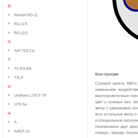
R
Rexant RG-11
RG-11S
RG-11U
S
SAT 703 CU
T
TV RG 6\6
Конструкция
TXLP
Силовой кабель ВВГнг
U
химическим воздейств
Unitronic LiYCY TP
многопроволочные токо
цвет у нулевых жил, же
UTP-5e
жилы с одинаковым сече
А
всех остальные жилы с
и специальным заполни
А
перекрывали друг друг
ААБЛ-10
пожаро-, взрыво- безоп