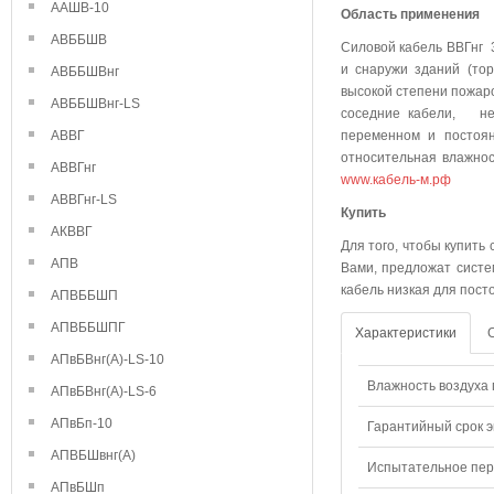
ААШВ-10
Область применения
АВББШВ
Силовой кабель ВВГнг 
и снаружи зданий (тор
АВББШВнг
высокой степени пожаро
АВББШВнг-LS
соседние кабели, не 
АВВГ
переменном и постоя
относительная влажнос
АВВГнг
www.кабель-м.рф
АВВГнг-LS
Куп
АКВВГ
Для того, чтобы купить
АПВ
Вами, предложат систе
кабель низкая для пост
АПВББШП
АПВББШПГ
Характеристики
АПвБВнг(А)-LS-10
Влажность воздуха п
АПвБВнг(А)-LS-6
АПвБп-10
Гарантийный срок э
АПВБШвнг(А)
Испытательное пере
АПвБШп