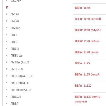
ОКСНМ
П
ВВГнг 1х70
П-274
ВВГнг 1х70 черный
П-296
ПБПнг
ВВГнг 1х70 голубой
ПВ-1
ВВГнг 1х70 белый
ПВ-3
ПВ6 3
ВВГнг 1х70 синий
ПВБбШв
ПвБВнг(А)-LS
ВВГнг 1х95
ПвБП-10
ВВГнг 1х95 белый
ПвБПнг(А)-FRHF
ПвБПнг(А)-HF
ВВГнг 1х120
ПвБШвнг(А)-LS
ПВБШп
ВВГнг 1х120 желто-
зеленый
ПВВГ