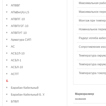
Максимальная рабо
АПВВГ
Максимальное перем
АПвВнг(А)-LS
АПВПГ-10
Монтаж при темпера
АПВПУ2Г-10
Номинальное переме
АПВПУГ-10
Радиус изгиба кабе
Арматура СИП
АС
Сопротивление изол
АСБ2Л-10
Температура окружа
АСБЛ-1
Температура окружа
АСБЛ-10
Температура токопр
АСПТ
Б
Барабан Кабельный
Маркоразмер
Барабан Кабельный Б. У.
название
БПВЛ