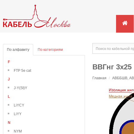
По алфавиту
По категориям
F
ВВГнг 3х25
FTP 5e cat
Главная
/
АВББШВ, АВВ
J
J-Y(St)Y
L
LiYCY
LiYY
N
NYM