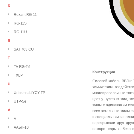
R
Rexant RG-11
RG-11S
RG-11U
S
SAT 703 CU
T
TV RG 6\6
Конструкция
TXLP
Силовой кабель ВВГнг 
U
химическим воздейств
Unitronic LiYCY TP
многопроволочные токо
цвет у нулевых жил, же
UTP-5e
жилы с одинаковым сече
А
всех остальные жилы с
и специальным заполни
А
перекрывали друг друг
ААБЛ-10
пожаро-, взрыво- безоп