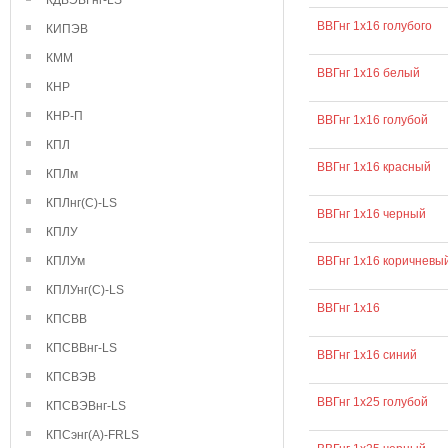
КДВЭВГнг-LS
ВВГнг 1х16 голубого
КИПЭВ
КММ
ВВГнг 1х16 белый
КНР
КНР-П
ВВГнг 1х16 голубой
КПЛ
ВВГнг 1х16 красный
КПЛм
КПЛнг(С)-LS
ВВГнг 1х16 черный
КПЛУ
КПЛУм
ВВГнг 1х16 коричневы
КПЛУнг(С)-LS
ВВГнг 1х16
КПСВВ
КПСВВнг-LS
ВВГнг 1х16 синий
КПСВЭВ
ВВГнг 1х25 голубой
КПСВЭВнг-LS
КПСэнг(А)-FRLS