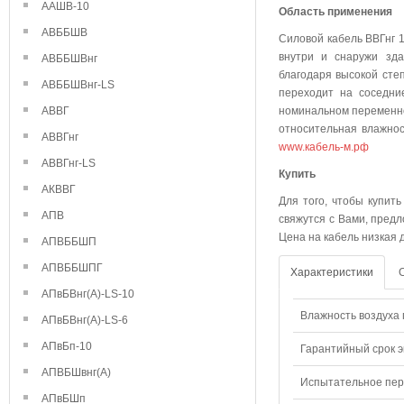
ААШВ-10
Область применения
АВББШВ
Силовой кабель ВВГнг 
внутри и снаружи зда
АВББШВнг
благодаря высокой степ
АВББШВнг-LS
переходит на соседни
АВВГ
номинальном переменно
относительная влажнос
АВВГнг
www.кабель-м.рф
АВВГнг-LS
Куп
АКВВГ
Для того, чтобы купить
АПВ
свяжутся с Вами, предл
Цена на кабель низкая 
АПВББШП
АПВББШПГ
Характеристики
АПвБВнг(А)-LS-10
Влажность воздуха п
АПвБВнг(А)-LS-6
АПвБп-10
Гарантийный срок э
АПВБШвнг(А)
Испытательное пере
АПвБШп