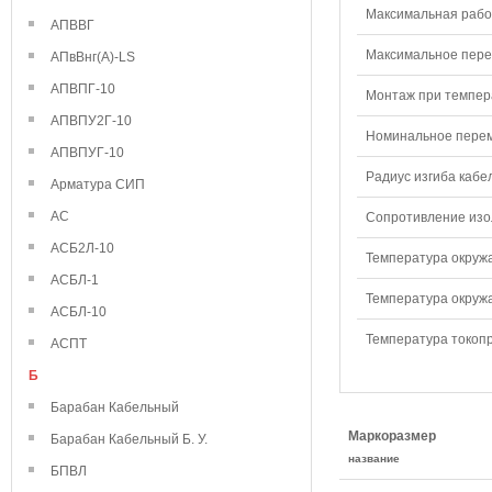
Максимальная рабо
АПВВГ
Максимальное перем
АПвВнг(А)-LS
АПВПГ-10
Монтаж при темпера
АПВПУ2Г-10
Номинальное переме
АПВПУГ-10
Радиус изгиба кабе
Арматура СИП
АС
Сопротивление изол
АСБ2Л-10
Температура окружа
АСБЛ-1
Температура окружа
АСБЛ-10
Температура токопр
АСПТ
Б
Барабан Кабельный
Маркоразмер
Барабан Кабельный Б. У.
название
БПВЛ