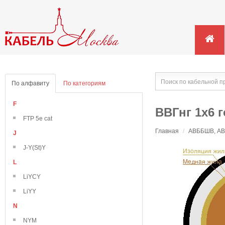
По алфавиту
По категориям
F
ВВГнг 1х6 
FTP 5e cat
Главная
/
АВББШВ, АВВ
J
J-Y(St)Y
L
LiYCY
LiYY
N
NYM