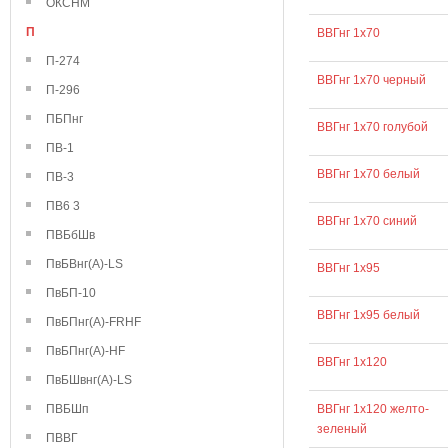
ОКСНМ
П
ВВГнг 1х70
П-274
ВВГнг 1х70 черный
П-296
ПБПнг
ВВГнг 1х70 голубой
ПВ-1
ВВГнг 1х70 белый
ПВ-3
ПВ6 3
ВВГнг 1х70 синий
ПВБбШв
ПвБВнг(А)-LS
ВВГнг 1х95
ПвБП-10
ВВГнг 1х95 белый
ПвБПнг(А)-FRHF
ПвБПнг(А)-HF
ВВГнг 1х120
ПвБШвнг(А)-LS
ПВБШп
ВВГнг 1х120 желто-
зеленый
ПВВГ