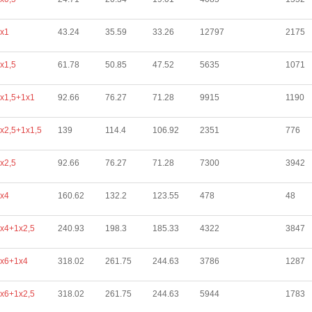
х1
43.24
35.59
33.26
12797
2175
х1,5
61.78
50.85
47.52
5635
1071
х1,5+1х1
92.66
76.27
71.28
9915
1190
х2,5+1х1,5
139
114.4
106.92
2351
776
х2,5
92.66
76.27
71.28
7300
3942
х4
160.62
132.2
123.55
478
48
х4+1х2,5
240.93
198.3
185.33
4322
3847
х6+1х4
318.02
261.75
244.63
3786
1287
х6+1х2,5
318.02
261.75
244.63
5944
1783