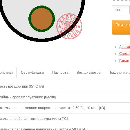
Заказа
Доста
Спосо
Гаран
ристики
Сертификаты
Паспорта
Вес, диаметры
Токовая наг
сть воздуха при 35° C [%]
тийный срок эксплуатации [месяц]
ательное переменное напряжение частотой 50 Гц, 10 мин. [кВ]
мальная рабочая температура жилы [°С]
мальное переменное напряжение частоты 50 Гц [кВ]