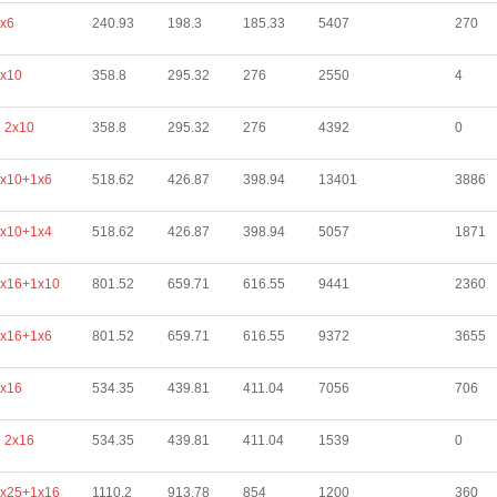
х6
240.93
198.3
185.33
5407
270
х10
358.8
295.32
276
2550
4
 2х10
358.8
295.32
276
4392
0
х10+1х6
518.62
426.87
398.94
13401
3886
х10+1х4
518.62
426.87
398.94
5057
1871
х16+1х10
801.52
659.71
616.55
9441
2360
х16+1х6
801.52
659.71
616.55
9372
3655
х16
534.35
439.81
411.04
7056
706
 2х16
534.35
439.81
411.04
1539
0
х25+1х16
1110.2
913.78
854
1200
360