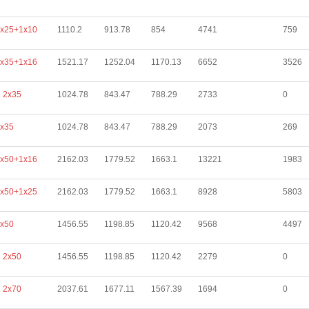
х25+1х10
1110.2
913.78
854
4741
759
х35+1х16
1521.17
1252.04
1170.13
6652
3526
 2х35
1024.78
843.47
788.29
2733
0
х35
1024.78
843.47
788.29
2073
269
х50+1х16
2162.03
1779.52
1663.1
13221
1983
х50+1х25
2162.03
1779.52
1663.1
8928
5803
х50
1456.55
1198.85
1120.42
9568
4497
 2х50
1456.55
1198.85
1120.42
2279
0
 2х70
2037.61
1677.11
1567.39
1694
0