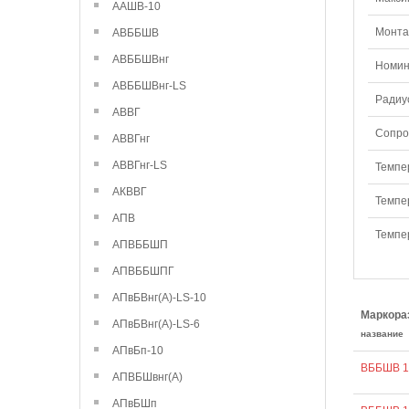
ААШВ-10
Монтаж
АВББШВ
АВББШВнг
Номин
АВББШВнг-LS
Радиу
АВВГ
Сопро
АВВГнг
АВВГнг-LS
Темпе
АКВВГ
Темпе
АПВ
Темпе
АПВББШП
АПВББШПГ
АПвБВнг(А)-LS-10
Маркора
АПвБВнг(А)-LS-6
название
АПвБп-10
ВББШВ 1
АПВБШвнг(А)
АПвБШп