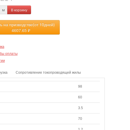
В корзину
м
ть на призводстве(от 10дней)
4607.65
₽
вка
бы оплаты
тии
рузка
Сопротивление токопроводящей жилы
98
60
3.5
70
1.2