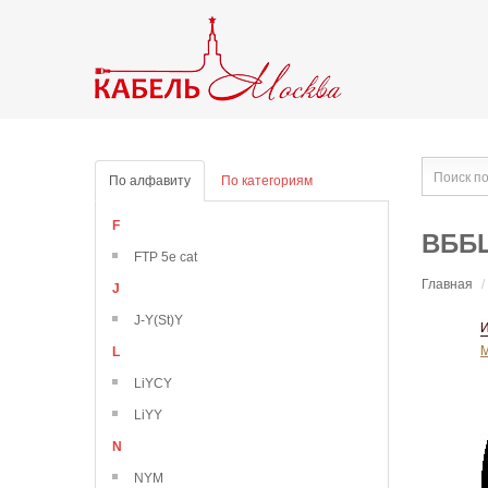
По алфавиту
По категориям
F
ВББШ
FTP 5e cat
Главная
/
J
J-Y(St)Y
L
LiYCY
LiYY
N
NYM