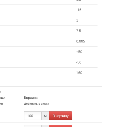
-15
1
7.5
0.005
+50
-50
160
в
Корзина
ицах
ия
Добавить в заказ
В корзину
м