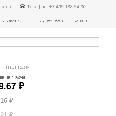
e-m.ru
Телефон: +7 495 188 54 30
Справочник
Покупаем кабель
Контакты
В
/
ВББШВ-1 2х240
ВББШВ-1 2х240
9.67
₽
.16
₽
.21
₽