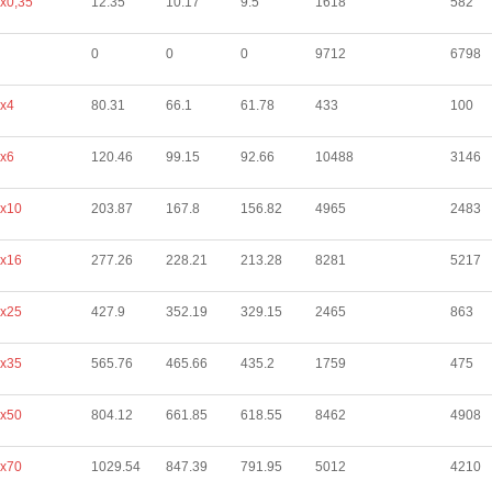
х0,35
12.35
10.17
9.5
1618
582
0
0
0
9712
6798
х4
80.31
66.1
61.78
433
100
х6
120.46
99.15
92.66
10488
3146
х10
203.87
167.8
156.82
4965
2483
х16
277.26
228.21
213.28
8281
5217
х25
427.9
352.19
329.15
2465
863
х35
565.76
465.66
435.2
1759
475
х50
804.12
661.85
618.55
8462
4908
х70
1029.54
847.39
791.95
5012
4210