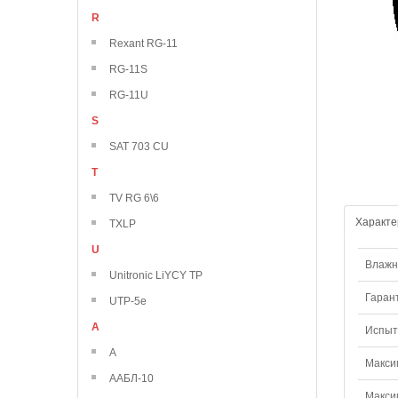
R
Rexant RG-11
RG-11S
RG-11U
S
SAT 703 CU
T
TV RG 6\6
Характе
TXLP
U
Влажно
Unitronic LiYCY TP
Гаран
UTP-5e
А
Испыт
А
Макси
ААБЛ-10
Макси