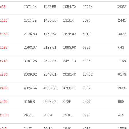
х95
1371.14
1128.55
1054.72
10284
2982
х120
1711.32
1408.55
1316.4
5093
2445
х150
2126.83
1750.54
1636.02
6113
3423
х185
2598.67
2138.91
1998.98
6329
443
х240
3187.25
2623.35
2451.73
6135
1166
х300
3939.62
3242.61
3030.48
10472
6178
х400
4924.54
4053.28
3788.11
3562
2030
х500
6156.8
5067.52
4736
2406
698
х0,35
24.71
20.34
19.01
577
415
х0,5
24.71
20.34
19.01
4085
1552