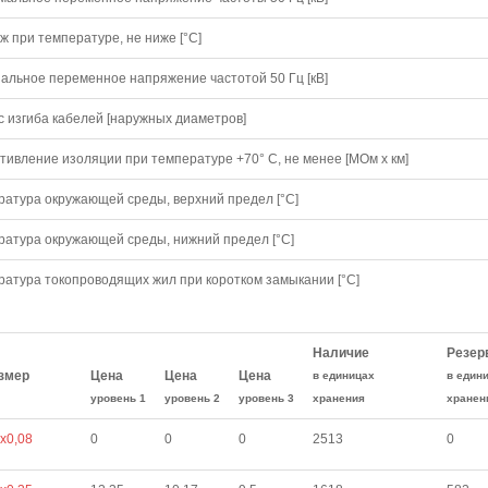
 при температуре, не ниже [°C]
альное переменное напряжение частотой 50 Гц [кВ]
с изгиба кабелей [наружных диаметров]
тивление изоляции при температуре +70° С, не менее [МОм х км]
ратура окружающей среды, верхний предел [°C]
ратура окружающей среды, нижний предел [°C]
ратура токопроводящих жил при коротком замыкании [°С]
Наличие
Резер
змер
Цена
Цена
Цена
в единицах
в един
уровень 1
уровень 2
уровень 3
хранения
хранен
х0,08
0
0
0
2513
0