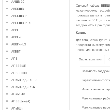
ААШВ-10
Силовой кабель ВББШВ
АВББШВ
механическому возде
прокладывается в тра
АВББШВнг
частоте до 50 Гц и пос
АВББШВнг-LS
воздуха 98%. Срок годн
АВВГ
Купить
АВВГнг
Для того, чтобы купить
АВВГнг-LS
предложат систему ски
низкая для постоянных 
АКВВГ
АПВ
Характеристики
АПВББШП
Влажность воздуха п
АПВББШПГ
АПвБВнг(А)-LS-10
Гарантийный срок э
АПвБВнг(А)-LS-6
Испытательное пере
АПвБп-10
Максимальная рабо
АПВБШвнг(А)
Максимальное перем
АПвБШп