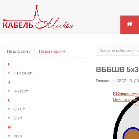
По алфавиту
По категориям
F
ВББШВ 5х3
FTP 5e cat
Главная
/
АВББШВ, АВВ
J
J-Y(St)Y
L
LiYCY
LiYY
N
NYM