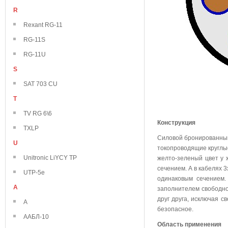
R
Rexant RG-11
RG-11S
RG-11U
S
SAT 703 CU
T
TV RG 6\6
Конструкция
TXLP
Силовой бронированный
U
токопроводящие круглы
Unitronic LiYCY TP
желто-зеленый цвет у 
сечением. А в кабелях 
UTP-5e
одинаковым сечением.
А
заполнителем свободно
друг друга, исключая 
А
безопасное.
ААБЛ-10
Область применения