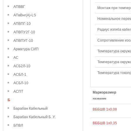
АПВВГ
Монтаж при темпера
АПвВнг(А)-LS
Номинальное переме
АПВПГ-10
Радиус изгиба кабе
АПВПУ2Г-10
Сопротивление изол
АПВПУГ-10
Арматура СИП
Температура окружа
АС
Температура окружа
АСБ2Л-10
Температура токопр
АСБЛ-1
АСБЛ-10
АСПТ
Маркоразмер
название
Б
Барабан Кабельный
ВББШВ 1х0,08
Барабан Кабельный Б. У.
ВББШВ 1х0,35
БПВЛ