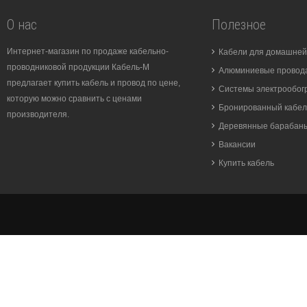
О нас
Полезное
Интернет-магазин по продаже кабельно-
Кабели для домашней
проводниковой продукции Кабель-М
Алюминиевые провода
предлагает купить кабель и провод по цене,
Системы электрообог
которую можно сравнить с ценами
Бронированный кабел
производителя.
Деревянные барабан
Вакансии
Купить кабель