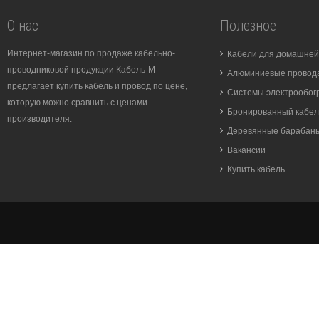
О нас
Полезное
Интернет-магазин по продаже кабельно-
Кабели для домашней
проводниковой продукции Кабель-М
Алюминиевые провода
предлагает купить кабель и провод по цене,
Системы электрообог
которую можно сравнить с ценами
Бронированный кабел
производителя.
Деревянные барабан
Вакансии
Купить кабель