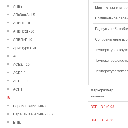
АПВВГ
Монтаж при темпера
АПвВнг(А)-LS
Номинальное переме
АПВПГ-10
Радиус изгиба кабе
АПВПУ2Г-10
Сопротивление изол
АПВПУГ-10
Арматура СИП
Температура окружа
АС
Температура окружа
АСБ2Л-10
Температура токопр
АСБЛ-1
АСБЛ-10
АСПТ
Маркоразмер
название
Б
Барабан Кабельный
ВББШВ 1х0,08
Барабан Кабельный Б. У.
ВББШВ 1х0,35
БПВЛ