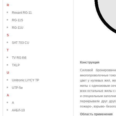
R
Rexant RG-11
RG-11S
RG-11U
S
SAT 703 CU
T
TV RG 6\6
Конструкция
TXLP
Силовой бронирован
U
многопроволочные токо
Unitronic LiYCY TP
цвет у нулевых жил, же
жилы с одинаковым сече
UTP-5e
всех остальные жилы с
А
и специальным заполни
перекрывали друг друг
А
пожаро-, взрыво- безоп
ААБЛ-10
Область применения