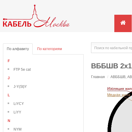
По алфавиту
По категориям
F
ВББШВ 2х1
FTP 5e cat
Главная
/
АВББШВ, АВВ
J
J-Y(St)Y
L
LiYCY
LiYY
N
NYM