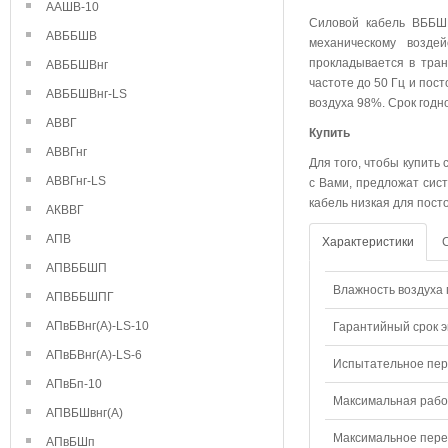
ААШВ-10
Силовой кабель ВББШВ
АВББШВ
механическому возде
прокладывается в тра
АВББШВнг
частоте до 50 Гц и пос
АВББШВнг-LS
воздуха 98%. Срок годн
АВВГ
Купить
АВВГнг
Для того, чтобы купить
АВВГнг-LS
с Вами, предложат сист
кабель низкая для пост
АКВВГ
АПВ
Характеристики
АПВББШП
Влажность воздуха п
АПВББШПГ
АПвБВнг(А)-LS-10
Гарантийный срок э
АПвБВнг(А)-LS-6
Испытательное пере
АПвБп-10
Максимальная рабо
АПВБШвнг(А)
Максимальное перем
АПвБШп