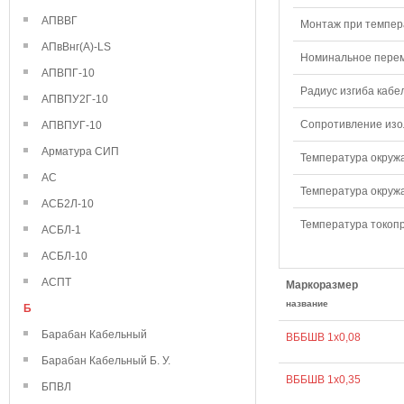
АПВВГ
Монтаж при темпера
АПвВнг(А)-LS
Номинальное переме
АПВПГ-10
Радиус изгиба кабе
АПВПУ2Г-10
Сопротивление изол
АПВПУГ-10
Арматура СИП
Температура окружа
АС
Температура окружа
АСБ2Л-10
Температура токопр
АСБЛ-1
АСБЛ-10
АСПТ
Маркоразмер
название
Б
Барабан Кабельный
ВББШВ 1х0,08
Барабан Кабельный Б. У.
ВББШВ 1х0,35
БПВЛ