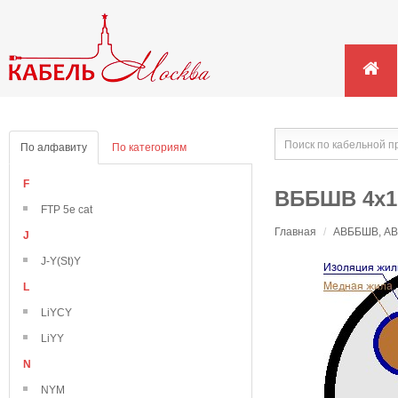
По алфавиту
По категориям
F
ВББШВ 4х1
FTP 5e cat
Главная
/
АВББШВ, АВВ
J
J-Y(St)Y
L
LiYCY
LiYY
N
NYM