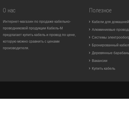
О нас
Полезное
Интернет-магазин по продаже кабельно-
Кабели для домашней
проводниковой продукции Кабель-М
Алюминиевые провода
предлагает купить кабель и провод по цене,
Системы электрообог
которую можно сравнить с ценами
Бронированный кабел
производителя.
Деревянные барабан
Вакансии
Купить кабель