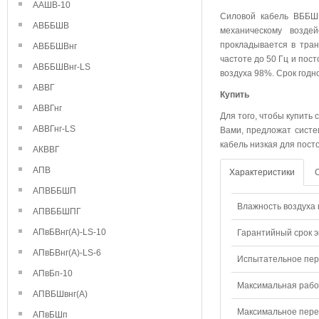
ААШВ-10
Силовой кабель ВББШВ
АВББШВ
механическому возде
прокладывается в тра
АВББШВнг
частоте до 50 Гц и пос
АВББШВнг-LS
воздуха 98%. Срок годн
АВВГ
Купить
АВВГнг
Для того, чтобы купить
АВВГнг-LS
Вами, предложат систе
кабель низкая для пост
АКВВГ
АПВ
Характеристики
АПВББШП
Влажность воздуха п
АПВББШПГ
АПвБВнг(А)-LS-10
Гарантийный срок э
АПвБВнг(А)-LS-6
Испытательное пере
АПвБп-10
Максимальная рабо
АПВБШвнг(А)
Максимальное перем
АПвБШп