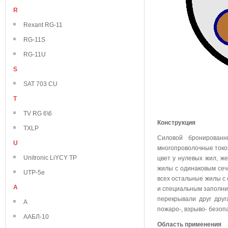
R
Rexant RG-11
RG-11S
RG-11U
S
SAT 703 CU
T
TV RG 6\6
Конструкция
TXLP
Силовой бронирован
U
многопроволочные токо
Unitronic LiYCY TP
цвет у нулевых жил, же
жилы с одинаковым сече
UTP-5e
всех остальные жилы с
А
и специальным заполни
перекрывали друг друг
А
пожаро-, взрыво- безоп
ААБЛ-10
Область применения