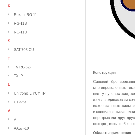
R
Rexant RG-11
RG-11S
RG-11U
S
SAT 703 CU
T
TV RG 6\6
Конструкция
TXLP
Силовой бронирован
U
многопроволочные токо
Unitronic LiYCY TP
цвет у нулевых жил, же
жилы с одинаковым сече
UTP-5e
всех остальные жилы с
А
и специальным заполни
перекрывали друг друг
А
пожаро-, взрыво- безоп
ААБЛ-10
Область применения