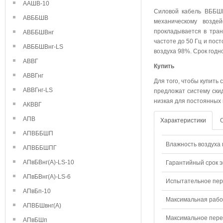
ААШВ-10
Силовой кабель ВББШВ
АВББШВ
механическому возде
прокладывается в тра
АВББШВнг
частоте до 50 Гц и пос
АВББШВнг-LS
воздуха 98%. Срок годн
АВВГ
Купить
АВВГнг
Для того, чтобы купить 
АВВГнг-LS
предложат систему ски
низкая для постоянных 
АКВВГ
АПВ
Характеристики
АПВББШП
Влажность воздуха п
АПВББШПГ
АПвБВнг(А)-LS-10
Гарантийный срок э
АПвБВнг(А)-LS-6
Испытательное пере
АПвБп-10
Максимальная рабо
АПВБШвнг(А)
Максимальное перем
АПвБШп