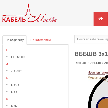
По алфавиту
По категориям
F
ВББШВ 3х1
FTP 5e cat
Главная
/
АВББШВ, АВВ
J
J-Y(St)Y
L
LiYCY
LiYY
N
NYM