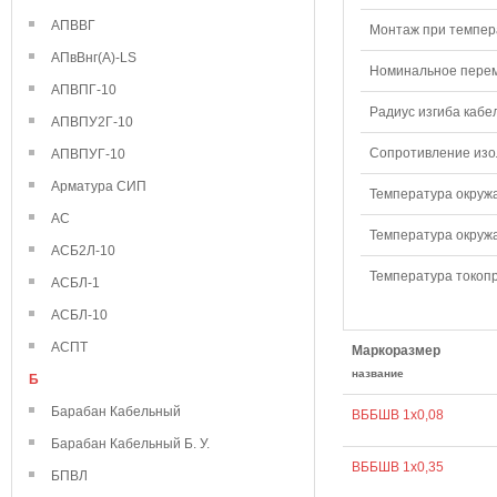
АПВВГ
Монтаж при темпера
АПвВнг(А)-LS
Номинальное переме
АПВПГ-10
Радиус изгиба кабе
АПВПУ2Г-10
Сопротивление изол
АПВПУГ-10
Арматура СИП
Температура окружа
АС
Температура окружа
АСБ2Л-10
Температура токопр
АСБЛ-1
АСБЛ-10
АСПТ
Маркоразмер
название
Б
Барабан Кабельный
ВББШВ 1х0,08
Барабан Кабельный Б. У.
ВББШВ 1х0,35
БПВЛ