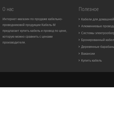
О нас
Полезное
Интернет-магазин по продаже кабельно-
Кабели для домашней
проводниковой продукции Кабель-М
Алюминиевые провода
предлагает купить кабель и провод по цене,
Системы электрообог
которую можно сравнить с ценами
Бронированный кабел
производителя.
Деревянные барабан
Вакансии
Купить кабель