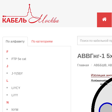
По алфавиту
По категориям
F
АВВГнг-1 5
FTP 5e cat
Главная
/
АВББШВ, АВВ
J
J-Y(St)Y
L
LiYCY
LiYY
N
NYM