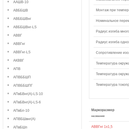
ААШВ-10
Монтаж при темпера
АВББШВ
АВББШВнг
Номинальное переме
АВББШВнг-LS
Радиус изгиба мног
АВВГ
Радиус изгиба одно
АВВГнг
АВВГнг-LS
Сопротивление изол
АКВВГ
Температура окружа
АПВ
Температура окружа
АПВББШП
Температура токопр
АПВББШПГ
АПвБВнг(А)-LS-10
АПвБВнг(А)-LS-6
Маркоразмер
АПвБп-10
название
АПВБШвнг(А)
АВВГнг 1х1,5
АПвБШп