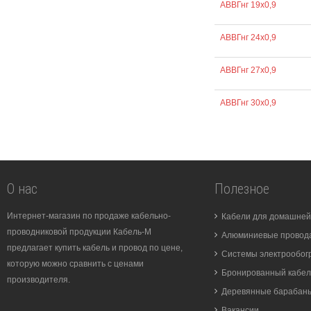
АВВГнг 19х0,9
АВВГнг 24х0,9
АВВГнг 27х0,9
АВВГнг 30х0,9
О нас
Полезное
Интернет-магазин по продаже кабельно-
Кабели для домашней
проводниковой продукции Кабель-М
Алюминиевые провода
предлагает купить кабель и провод по цене,
Системы электрообог
которую можно сравнить с ценами
Бронированный кабел
производителя.
Деревянные барабан
Вакансии