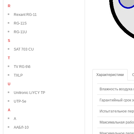
R
Rexant RG-11
RG-11S
RG-11U
S
SAT 703 CU
T
TV RG 6\6
Характеристики
TXLP
U
Влажность воздуха п
Unitronic LiYCY TP
Гарантийный срок э
UTP-5e
А
Испытательное пере
А
Максимальная рабо
ААБЛ-10
Максимальное перем