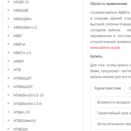
ААШВ-10
Область применения
АВББШВ
Силовой кабель АВВГнг 
и снаружи зданий (тор
АВББШВнг
высокой степени пожаро
АВББШВнг-LS
соседние кабели, не 
АВВГ
переменном и постоя
относительная влажнос
АВВГнг
www.кабель-м.рф
АВВГнг-LS
Куп
АКВВГ
Для того, чтобы купить
АПВ
Вами, предложат систе
кабель низкая для пост
АПВББШП
АПВББШПГ
Характеристики
АПвБВнг(А)-LS-10
Влажность воздуха п
АПвБВнг(А)-LS-6
АПвБп-10
Гарантийный срок э
АПВБШвнг(А)
Испытательное пере
АПвБШп