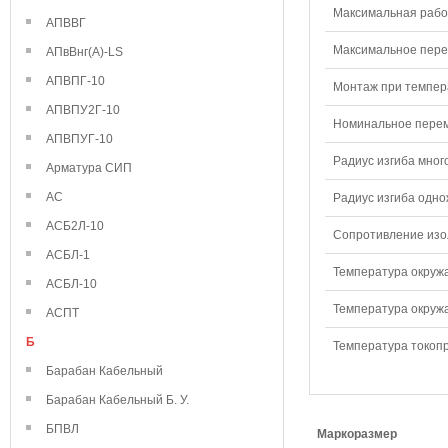
Максимальная рабо
АПВВГ
Максимальное перем
АПвВнг(А)-LS
АПВПГ-10
Монтаж при темпера
АПВПУ2Г-10
Номинальное переме
АПВПУГ-10
Радиус изгиба мног
Арматура СИП
АС
Радиус изгиба одно
АСБ2Л-10
Сопротивление изол
АСБЛ-1
Температура окружа
АСБЛ-10
Температура окружа
АСПТ
Б
Температура токопр
Барабан Кабельный
Барабан Кабельный Б. У.
БПВЛ
Маркоразмер