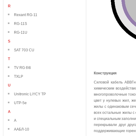
R
Rexant RG-11
RG-11S
RG-11U
S
SAT 703 CU
T
TV RG 6\6
Конструкция
TXLP
Силовой кабель АВВГн
U
химическим воздейств
Unitronic LiYCY TP
многопроволочные токо
цвет у нулевых жил, же
UTP-5e
жилы с одинаковым сече
А
всех остальные жилы с
и специальным заполни
А
перекрывали друг дру
ААБЛ-10
поддерживающие горен