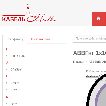
По алфавиту
По категориям
F
АВВГнг 1х1
FTP 5e cat
Главная
/
АВББШВ, АВВ
J
J-Y(St)Y
L
LiYCY
LiYY
N
NYM