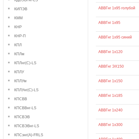
КДВЭВГнг-LS
АВВГнг 1х95 голубой
КИПЭВ
КММ
АВВГнг 1х95
КНР
КНР-П
АВВГнг 1х95 синий
КПЛ
АВВГнг 1х120
КПЛм
КПЛнг(С)-LS
АВВГнг ЭХ150
КПЛУ
КПЛУм
АВВГнг 1х150
КПЛУнг(С)-LS
АВВГнг 1х185
КПСВВ
КПСВВнг-LS
АВВГнг 1х240
КПСВЭВ
АВВГнг 1х300
КПСВЭВнг-LS
КПСэнг(А)-FRLS