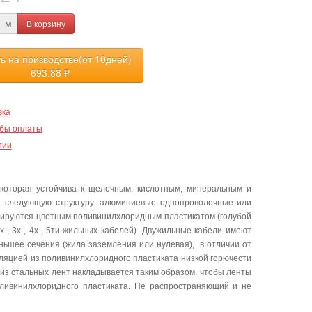
В корзину
м
ть на призводстве(от 10дней)
693.88
₽
вка
бы оплаты
тии
которая устойчива к щелочным, кислотным, минеральным и
ет следующую структуру: алюминиевые однопроволочные или
лируются цветным поливинилхлоридным пластикатом (голубой
-, 3х-, 4х-, 5ти-жильных кабелей). Двужильные кабели имеют
еньшее сечения (жила заземления или нулевая), в отличии от
ляцией из поливинилхлоридного пластиката низкой горючести
из стальных лент накладывается таким образом, чтобы ленты
оливинилхлоридного пластиката. Не распространяющий и не