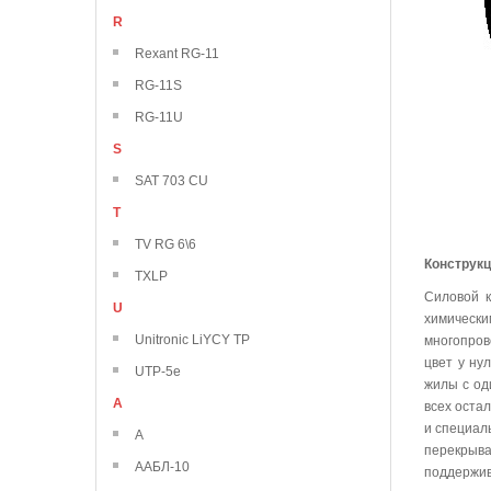
R
Rexant RG-11
RG-11S
RG-11U
S
SAT 703 CU
T
TV RG 6\6
Конструк
TXLP
Силовой к
U
химически
Unitronic LiYCY TP
многопров
цвет у ну
UTP-5e
жилы с од
А
всех оста
и специал
А
перекрыва
ААБЛ-10
поддержив