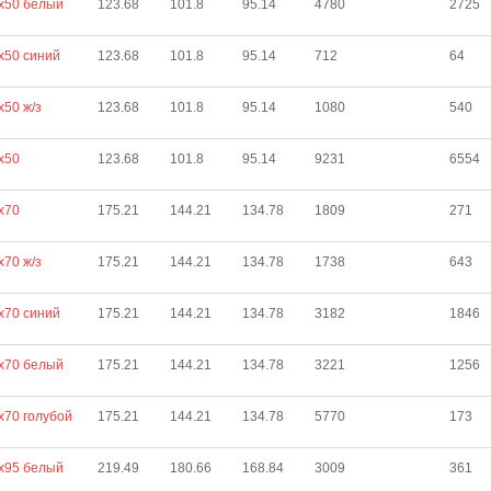
х50 белый
123.68
101.8
95.14
4780
2725
х50 синий
123.68
101.8
95.14
712
64
х50 ж/з
123.68
101.8
95.14
1080
540
х50
123.68
101.8
95.14
9231
6554
х70
175.21
144.21
134.78
1809
271
х70 ж/з
175.21
144.21
134.78
1738
643
х70 синий
175.21
144.21
134.78
3182
1846
х70 белый
175.21
144.21
134.78
3221
1256
х70 голубой
175.21
144.21
134.78
5770
173
х95 белый
219.49
180.66
168.84
3009
361