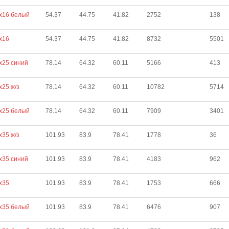
х16 белый
54.37
44.75
41.82
2752
138
х16
54.37
44.75
41.82
8732
5501
х25 синий
78.14
64.32
60.11
5166
413
х25 ж/з
78.14
64.32
60.11
10782
5714
х25 белый
78.14
64.32
60.11
7909
3401
х35 ж/з
101.93
83.9
78.41
1778
36
х35 синий
101.93
83.9
78.41
4183
962
х35
101.93
83.9
78.41
1753
666
х35 белый
101.93
83.9
78.41
6476
907