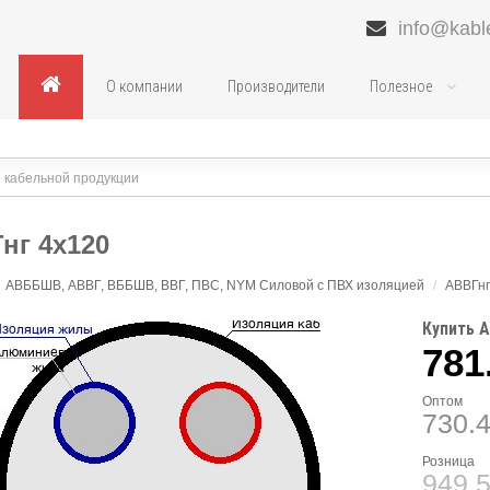
info@kabl
О компании
Производители
Полезное
нг 4х120
АВББШВ, АВВГ, ВББШВ, ВВГ, ПВС, NYM Силовой с ПВХ изоляцией
/
АВВГнг
Купить А
781
Оптом
730.
Розница
949.