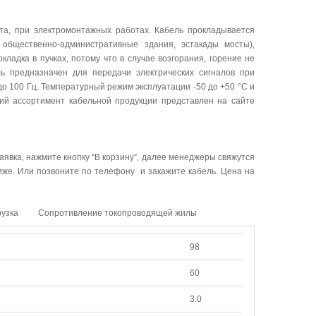
та, при электромонтажных работах. Кабель прокладывается
 общественно-административные здания, эстакады мосты),
ладка в пучках, потому что в случае возгорания, горение не
ь предназначен для передачи электрических сигналов при
 100 Гц. Температурный режим эксплуатации -50 до +50 °C и
кий ассортимент кабельной продукции представлен на сайте
аявка, нажмите кнопку “В корзину”, далее менеджеры свяжутся
ниже. Или позвоните по телефону и закажите кабель. Цена на
рузка
Сопротивление токопроводящей жилы
98
60
3.0