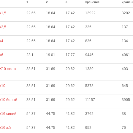
1
2
3
хранения
хранен
х1,5
22.65
18.64
17.42
13922
3202
х2,5
22.65
18.64
17.42
335
137
х4
22.65
18.64
17.42
836
134
х6
23.1
19.01
17.77
9445
4061
Х10 желт/
38.51
31.69
29.62
1389
403
х10
38.51
31.69
29.62
5378
645
х10 белый
38.51
31.69
29.62
11157
3905
х16 синий
54.37
44.75
41.82
3762
38
х16 ж/з
54.37
44.75
41.82
952
76