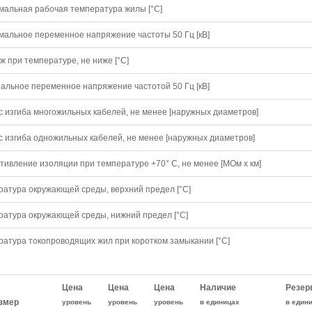
мальная рабочая температура жилы [°С]
мальное переменное напряжение частоты 50 Гц [кВ]
 при температуре, не ниже [°C]
альное переменное напряжение частотой 50 Гц [кВ]
с изгиба многожильных кабелей, не менее [наружных диаметров]
с изгиба одножильных кабелей, не менее [наружных диаметров]
тивление изоляции при температуре +70° С, не менее [МОм х км]
ратура окружающей среды, верхний предел [°C]
ратура окружающей среды, нижний предел [°C]
ратура токопроводящих жил при коротком замыкании [°С]
Цена
Цена
Цена
Наличие
Резер
змер
уровень
уровень
уровень
в единицах
в един