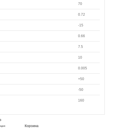
70
0.72
-15
0.66
7.5
10
0.005
+50
-50
160
в
Корзина
ицах