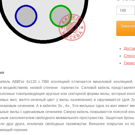
Заказа
Доста
Спосо
Гаран
ция
абель АВВГнг 4х120 с ПВХ изоляцией отличается виниловой изоляцией, 
м воздействиям, низкой степени горючести. Силовой кабель представля
олочные токопроводящие круглые или секторной формы жилы, которые изо
левых жил, желто-зеленый цвет у жилы заземления) и скручиваются (для 2ух
инаковым сечением. А в кабелях 3х-, 4х-, 5ти-жильных одна из жил имеет м
льные жилы с одинаковым сечением. Сверху кабель покрывается поясной изо
ьным заполнителем свободного межжильного пространства. Защитная бронь 
ли друг друга, исключая свободные промежутки. Внешнее покрытие из п
ающий горения.