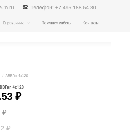
e-m.ru
Телефон: +7 495 188 54 30
Справочник
Покупаем кабель
Контакты
/
АВВГнг 4х120
ВВГнг 4х120
.53
₽
4
₽
52
₽