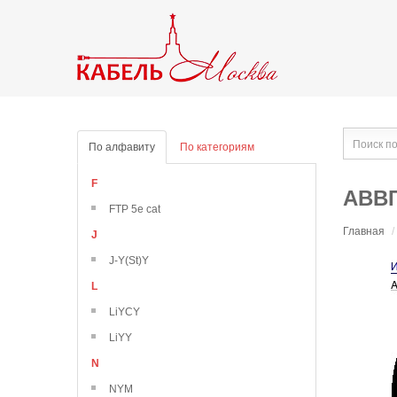
По алфавиту
По категориям
F
АВВГ
FTP 5e cat
Главная
/
J
J-Y(St)Y
L
LiYCY
LiYY
N
NYM