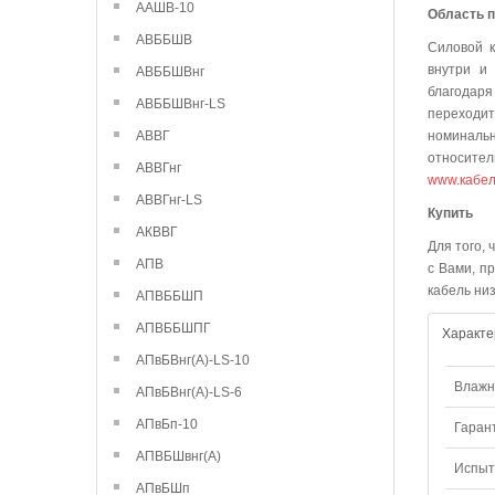
ААШВ-10
Область 
АВББШВ
Силовой к
внутри и 
АВББШВнг
благодаря
АВББШВнг-LS
переходи
АВВГ
номинальн
относител
АВВГнг
www.кабел
АВВГнг-LS
К
АКВВГ
Для того,
АПВ
с Вами, п
кабель ни
АПВББШП
АПВББШПГ
Характе
АПвБВнг(А)-LS-10
Влажно
АПвБВнг(А)-LS-6
АПвБп-10
Гаран
АПВБШвнг(А)
Испыт
АПвБШп