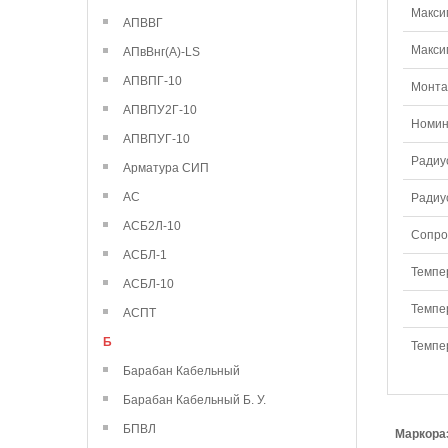
Макси
АПВВГ
Макси
АПвВнг(А)-LS
АПВПГ-10
Монтаж
АПВПУ2Г-10
Номин
АПВПУГ-10
Радиу
Арматура СИП
АС
Радиу
АСБ2Л-10
Сопро
АСБЛ-1
Темпе
АСБЛ-10
Темпе
АСПТ
Б
Темпе
Барабан Кабельный
Барабан Кабельный Б. У.
БПВЛ
Маркора