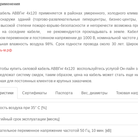
применения
абель АВВГнг 4х120 применяется в районах умеренного, холодного клима
снаружи зданий (торгово-развлекательные гиперцентры, бизнес-центры,
 высокой степени пожаро-взрыво-безопасности и негорючести возможна прок
т на соседние кабели, не рекомендуется прокладывать в земле. Кабел
ом переменном и постоянном напряжении до 1000 В, номинальной частоте до
ьная влажность воздуха 98%. Срок годности провода около 30 лет. Широ
ь-м.рф
упить
 чтобы купить силовой кабель АВВГнг 4х120 воспользуйтесь услугой Он-лайн з
редложат систему скидок, таким образом, цена на кабель может стать еще 
зкая для постоянных клиентов и крупных заказчиков.
ристики
Сертификаты
Паспорта
Вес, диаметры
Токовая наг
сть воздуха при 35° C [%]
тийный срок эксплуатации [месяц]
ательное переменное напряжение частотой 50 Гц, 10 мин. [кВ]