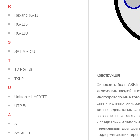
R
Rexant RG-11
RG-11S
RG-11U
S
SAT 703 CU
T
TV RG 6\6
Конструкция
TXLP
Силовой кабель АВВГн
U
химическим воздейств
Unitronic LiYCY TP
многопроволочные токо
цвет у нулевых жил, же
UTP-5e
жилы с одинаковым сече
А
всех остальные жилы с
и специальным заполни
А
перекрывали друг дру
ААБЛ-10
поддерживающий горен