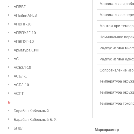
Максимальная рабо
АПВВГ
Максимальное перем
АПвВнг(А)-LS
АПВПГ-10
Монтаж при темпера
АПВПУ2Г-10
Номинальное переме
АПВПУГ-10
Радиус изгиба мног
Арматура СИП
АС
Радиус изгиба одно
АСБ2Л-10
Сопротивление изол
АСБЛ-1
Температура окружа
АСБЛ-10
Температура окружа
АСПТ
Б
Температура токопр
Барабан Кабельный
Барабан Кабельный Б. У.
БПВЛ
Маркоразмер