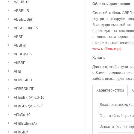
ААШВ-10
Область применения
АВББШВ
Силовой кабель АВВГнг
внутри и снаружи зда
АВББШВнг
благодаря высокой степ
АВББШВнг-LS
переходит на соседни
АВВГ
номинальном переменно
относительная влажнос
АВВГнг
www.кабель-м.рф
АВВГнг-LS
Куп
АКВВГ
Для того, чтобы купить
АПВ
с Вами, предложат сист
кабель низкая для пост
АПВББШП
АПВББШПГ
Характеристики
АПвБВнг(А)-LS-10
Влажность воздуха п
АПвБВнг(А)-LS-6
АПвБп-10
Гарантийный срок э
АПВБШвнг(А)
Испытательное пере
АПвБШп