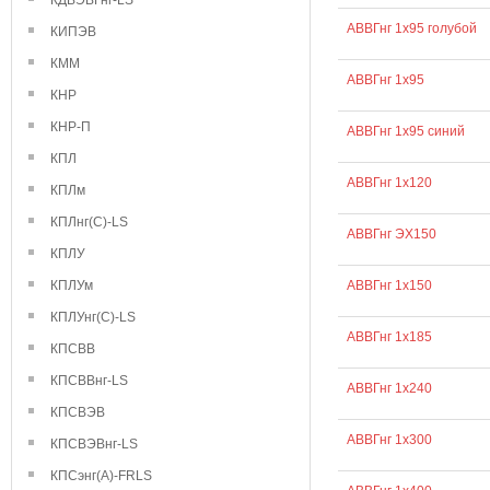
КДВЭВГнг-LS
АВВГнг 1х95 голубой
КИПЭВ
КММ
АВВГнг 1х95
КНР
КНР-П
АВВГнг 1х95 синий
КПЛ
АВВГнг 1х120
КПЛм
КПЛнг(С)-LS
АВВГнг ЭХ150
КПЛУ
КПЛУм
АВВГнг 1х150
КПЛУнг(С)-LS
АВВГнг 1х185
КПСВВ
КПСВВнг-LS
АВВГнг 1х240
КПСВЭВ
АВВГнг 1х300
КПСВЭВнг-LS
КПСэнг(А)-FRLS