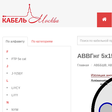
По алфавиту
По категориям
F
АВВГнг 5х1
FTP 5e cat
Главная
/
АВББШВ, АВВ
J
J-Y(St)Y
L
LiYCY
LiYY
N
NYM