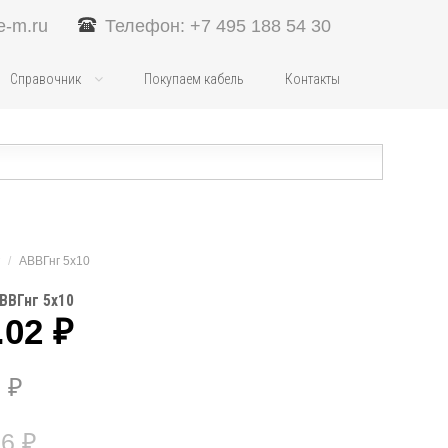
e-m.ru
Телефон: +7 495 188 54 30
Справочник
Покупаем кабель
Контакты
/
АВВГнг 5х10
ВВГнг 5х10
.02
₽
8
₽
16
₽