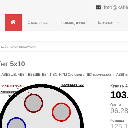
info@kabl
О компании
Производители
Полезное
нг 5х10
АВББШВ, АВВГ, ВББШВ, ВВГ, ПВС, NYM Силовой с ПВХ изоляцией
/
АВВГнг
Купить А
103
Оптом
96.2
Розница
125.