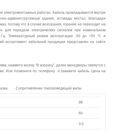
при электромонтажных работах. Кабель прокладывается внутри
енно-административные здания, эстакады мосты), благодаря
ах, потому что в случае возгорания, горение не переходит на
н для передачи электрических сигналов при номинальном
Гц. Температурный режим эксплуатации -50 до +50 °C и
кий ассортимент кабельной продукции представлен на сайте
явка, нажмите кнопку “В корзину”, далее менеджеры свяжутся с
иже. Или позвоните по телефону и закажите кабель. Цена на
рузка
Сопротивление токопроводящей жилы
98
60
3.0