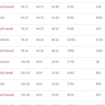
х16 белый
54.37
44.75
41.82
2752
138
х16
54.37
44.75
41.82
8732
5501
х25 синий
78.14
64.32
60.11
5166
413
х25 ж/з
78.14
64.32
60.11
10782
5714
х25 белый
78.14
64.32
60.11
7909
3401
х35 ж/з
101.93
83.9
78.41
1778
36
х35 синий
101.93
83.9
78.41
4183
962
х35
101.93
83.9
78.41
1753
666
х35 белый
101.93
83.9
78.41
6476
907