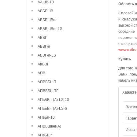
ААШВ-10
Область 
АВББШВ
Силовой к
и снаружи
АВББШВнг
высокой с
АВББШВнг-LS
соседние
АВВГ
переменн
относител
АВВГнг
www.кабел
АВВГнг-LS
К
АКВВГ
Для того, 
АПВ
Вами, пре
кабель ни
АПВББШП
АПВББШПГ
Характе
АПвБВнг(А)-LS-10
Влажно
АПвБВнг(А)-LS-6
АПвБп-10
Гаран
АПВБШвнг(А)
Испыт
АПвБШп