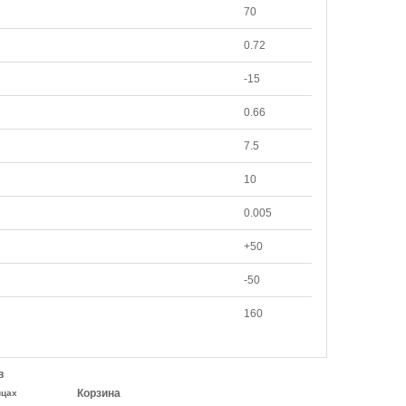
70
0.72
-15
0.66
7.5
10
0.005
+50
-50
160
в
Корзина
ицах