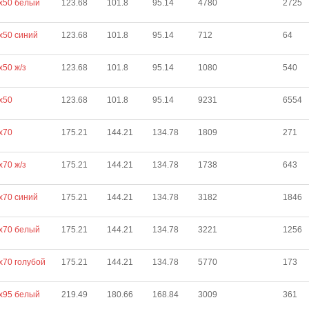
х50 белый
123.68
101.8
95.14
4780
2725
х50 синий
123.68
101.8
95.14
712
64
х50 ж/з
123.68
101.8
95.14
1080
540
х50
123.68
101.8
95.14
9231
6554
х70
175.21
144.21
134.78
1809
271
х70 ж/з
175.21
144.21
134.78
1738
643
х70 синий
175.21
144.21
134.78
3182
1846
х70 белый
175.21
144.21
134.78
3221
1256
х70 голубой
175.21
144.21
134.78
5770
173
х95 белый
219.49
180.66
168.84
3009
361