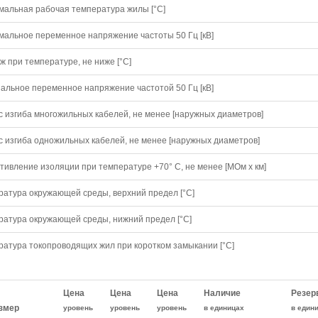
мальная рабочая температура жилы [°С]
мальное переменное напряжение частоты 50 Гц [кВ]
 при температуре, не ниже [°C]
альное переменное напряжение частотой 50 Гц [кВ]
с изгиба многожильных кабелей, не менее [наружных диаметров]
с изгиба одножильных кабелей, не менее [наружных диаметров]
тивление изоляции при температуре +70° С, не менее [МОм х км]
ратура окружающей среды, верхний предел [°C]
ратура окружающей среды, нижний предел [°C]
ратура токопроводящих жил при коротком замыкании [°С]
Цена
Цена
Цена
Наличие
Резер
змер
уровень
уровень
уровень
в единицах
в един