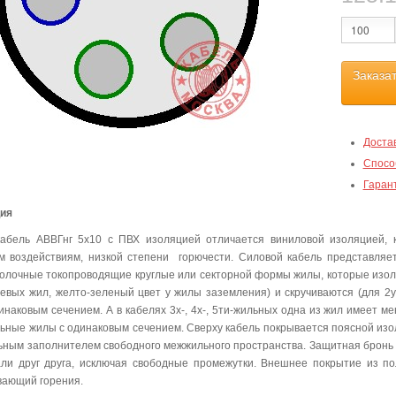
Заказа
Доста
Спосо
Гаран
ция
абель АВВГнг 5х10 с ПВХ изоляцией отличается виниловой изоляцией, 
м воздействиям, низкой степени горючести. Силовой кабель представля
олочные токопроводящие круглые или секторной формы жилы, которые изо
левых жил, желто-зеленый цвет у жилы заземления) и скручиваются (для 2ух
инаковым сечением. А в кабелях 3х-, 4х-, 5ти-жильных одна из жил имеет м
льные жилы с одинаковым сечением. Сверху кабель покрывается поясной изо
ьным заполнителем свободного межжильного пространства. Защитная бронь 
ли друг друга, исключая свободные промежутки. Внешнее покрытие из п
ающий горения.