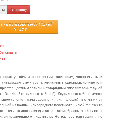
В корзину
м
ть на призводстве(от 10дней)
91.47
₽
вка
бы оплаты
тии
которая устойчива к щелочным, кислотным, минеральным и
ет следующую структуру: алюминиевые однопроволочные или
лируются цветным поливинилхлоридным пластикатом (голубой
-, 3х-, 4х-, 5ти-жильных кабелей). Двужильные кабели имеют
еньшее сечения (жила заземления или нулевая), в отличии от
ляцией из поливинилхлоридного пластиката низкой горючести
из стальных лент накладывается таким образом, чтобы ленты
оливинилхлоридного пластиката. Не распространяющий и не