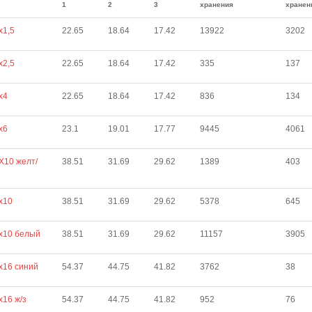
1
2
3
хранения
хранен
х1,5
22.65
18.64
17.42
13922
3202
х2,5
22.65
18.64
17.42
335
137
х4
22.65
18.64
17.42
836
134
х6
23.1
19.01
17.77
9445
4061
Х10 желт/
38.51
31.69
29.62
1389
403
х10
38.51
31.69
29.62
5378
645
х10 белый
38.51
31.69
29.62
11157
3905
х16 синий
54.37
44.75
41.82
3762
38
х16 ж/з
54.37
44.75
41.82
952
76