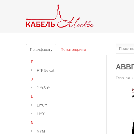
По алфавиту
По категориям
F
АВВГ
FTP 5e cat
Главная
/
J
J-Y(St)Y
L
LiYCY
LiYY
N
NYM