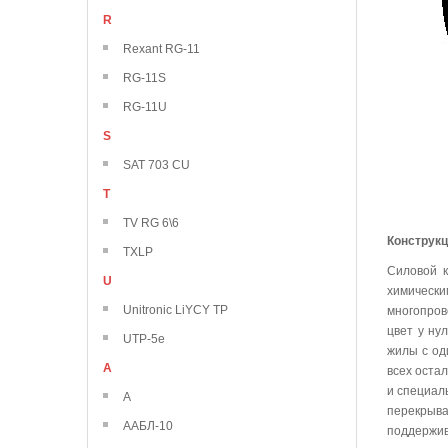
R
Rexant RG-11
RG-11S
RG-11U
S
SAT 703 CU
T
TV RG 6\6
Конструк
TXLP
Силовой к
U
химически
Unitronic LiYCY TP
многопров
цвет у ну
UTP-5e
жилы с од
А
всех оста
и специал
А
перекрыва
ААБЛ-10
поддержив