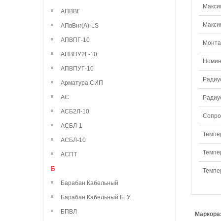
Макси
АПВВГ
Макси
АПвВнг(А)-LS
АПВПГ-10
Монтаж
АПВПУ2Г-10
Номин
АПВПУГ-10
Радиу
Арматура СИП
АС
Радиу
АСБ2Л-10
Сопро
АСБЛ-1
Темпе
АСБЛ-10
Темпе
АСПТ
Б
Темпе
Барабан Кабельный
Барабан Кабельный Б. У.
БПВЛ
Маркора