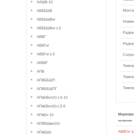
ААШВ-10
Монтаж
АВББШВ
АВББШВнг
Номин
АВББШВнг-LS
Радиу
АВВГ
Радиу
АВВГнг
АВВГнг-LS
Сопро
АКВВГ
Темпе
АПВ
Темпе
АПВББШП
Темпе
АПВББШПГ
АПвБВнг(А)-LS-10
АПвБВнг(А)-LS-6
Маркора
АПвБп-10
название
АПВБШвнг(А)
АВВГнг 1
АПвБШп