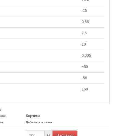
-15
0.66
7.5
10
0.005
+50
-50
160
в
Корзина
ицах
ия
Добавить в заказ
В корзину
м