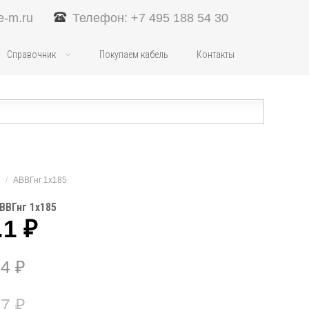
e-m.ru
Телефон: +7 495 188 54 30
Справочник
Покупаем кабель
Контакты
/
АВВГнг 1х185
ВВГнг 1х185
.1
₽
44
₽
27
₽