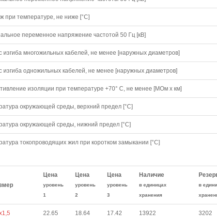
 при температуре, не ниже [°C]
альное переменное напряжение частотой 50 Гц [кВ]
с изгиба многожильных кабелей, не менее [наружных диаметров]
с изгиба одножильных кабелей, не менее [наружных диаметров]
тивление изоляции при температуре +70° С, не менее [МОм х км]
ратура окружающей среды, верхний предел [°C]
ратура окружающей среды, нижний предел [°C]
ратура токопроводящих жил при коротком замыкании [°С]
Цена
Цена
Цена
Наличие
Резер
змер
уровень
уровень
уровень
в единицах
в един
1
2
3
хранения
хранен
х1,5
22.65
18.64
17.42
13922
3202