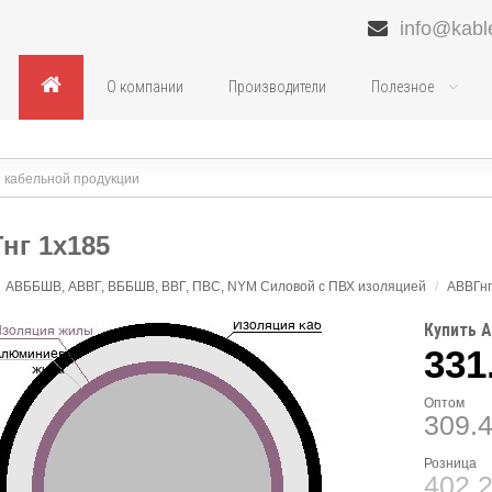
info@kabl
О компании
Производители
Полезное
нг 1х185
АВББШВ, АВВГ, ВББШВ, ВВГ, ПВС, NYM Силовой с ПВХ изоляцией
/
АВВГнг
Купить А
331
Оптом
309.
Розница
402.