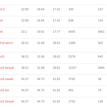
х2,5
22.65
18.64
17.42
335
137
х4
22.65
18.64
17.42
836
134
х6
23.1
19.01
17.77
9445
4061
Х10 желт/
38.51
31.69
29.62
1389
403
х10
38.51
31.69
29.62
5378
645
х10 белый
38.51
31.69
29.62
11157
3905
х16 синий
54.37
44.75
41.82
3762
38
х16 ж/з
54.37
44.75
41.82
952
76
х16 белый
54.37
44.75
41.82
2752
138