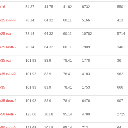
х16
54.37
44.75
41.82
8732
5501
х25 синий
78.14
64.32
60.11
5166
413
х25 ж/з
78.14
64.32
60.11
10782
5714
х25 белый
78.14
64.32
60.11
7909
3401
х35 ж/з
101.93
83.9
78.41
1778
36
х35 синий
101.93
83.9
78.41
4183
962
х35
101.93
83.9
78.41
1753
666
х35 белый
101.93
83.9
78.41
6476
907
х50 белый
123.68
101.8
95.14
4780
2725
х50 синий
123.68
101.8
95.14
712
64