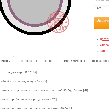
Заказа
Доста
Спосо
Гаран
ристики
Сертификаты
Паспорта
Вес, диаметры
Токовая наг
сть воздуха при 35° C [%]
тийный срок эксплуатации [месяц]
ательное переменное напряжение частотой 50 Гц, 10 мин. [кВ]
мальная рабочая температура жилы [°С]
мальное переменное напряжение частоты 50 Гц [кВ]