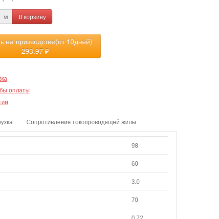
В корзину
м
ть на призводстве(от 10дней)
293.97
₽
вка
бы оплаты
тии
рузка
Сопротивление токопроводящей жилы
98
60
3.0
70
0.72