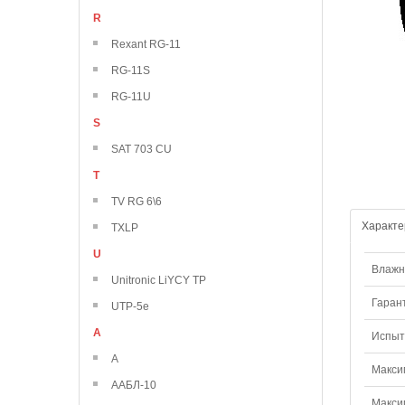
R
Rexant RG-11
RG-11S
RG-11U
S
SAT 703 CU
T
TV RG 6\6
Характе
TXLP
U
Влажно
Unitronic LiYCY TP
Гаран
UTP-5e
А
Испыт
А
Макси
ААБЛ-10
Макси