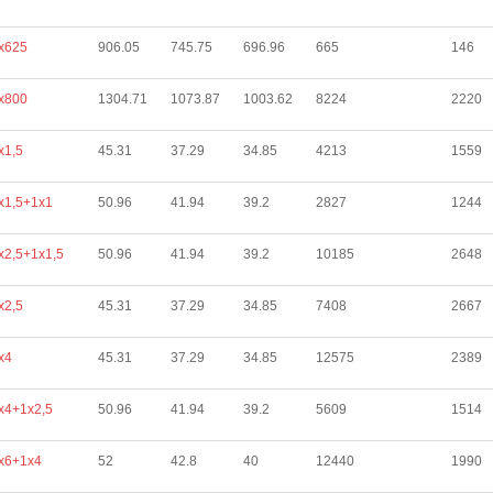
х625
906.05
745.75
696.96
665
146
х800
1304.71
1073.87
1003.62
8224
2220
х1,5
45.31
37.29
34.85
4213
1559
х1,5+1х1
50.96
41.94
39.2
2827
1244
х2,5+1х1,5
50.96
41.94
39.2
10185
2648
х2,5
45.31
37.29
34.85
7408
2667
х4
45.31
37.29
34.85
12575
2389
х4+1х2,5
50.96
41.94
39.2
5609
1514
х6+1х4
52
42.8
40
12440
1990