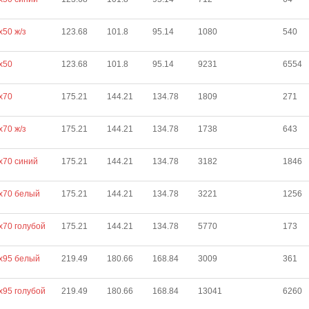
х50 ж/з
123.68
101.8
95.14
1080
540
х50
123.68
101.8
95.14
9231
6554
х70
175.21
144.21
134.78
1809
271
х70 ж/з
175.21
144.21
134.78
1738
643
х70 синий
175.21
144.21
134.78
3182
1846
х70 белый
175.21
144.21
134.78
3221
1256
х70 голубой
175.21
144.21
134.78
5770
173
х95 белый
219.49
180.66
168.84
3009
361
х95 голубой
219.49
180.66
168.84
13041
6260