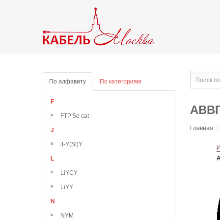
По алфавиту
По категориям
F
АВВГ
FTP 5e cat
Главная
/
J
J-Y(St)Y
L
LiYCY
LiYY
N
NYM