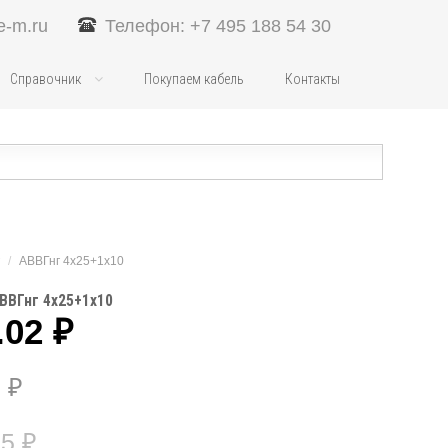
e-m.ru
Телефон: +7 495 188 54 30
Справочник
Покупаем кабель
Контакты
/
АВВГнг 4х25+1х10
ВВГнг 4х25+1х10
.02
₽
5
₽
85
₽