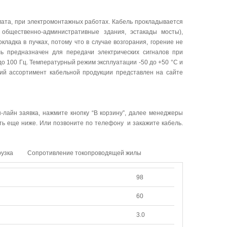
мата, при электромонтажных работах. Кабель прокладывается
 общественно-административные здания, эстакады мосты),
ладка в пучках, потому что в случае возгорания, горение не
ь предназначен для передачи электрических сигналов при
 100 Гц. Температурный режим эксплуатации -50 до +50 °C и
кий ассортимент кабельной продукции представлен на сайте
-лайн заявка, нажмите кнопку “В корзину”, далее менеджеры
ать еще ниже. Или позвоните по телефону и закажите кабель.
рузка
Сопротивление токопроводящей жилы
98
60
3.0