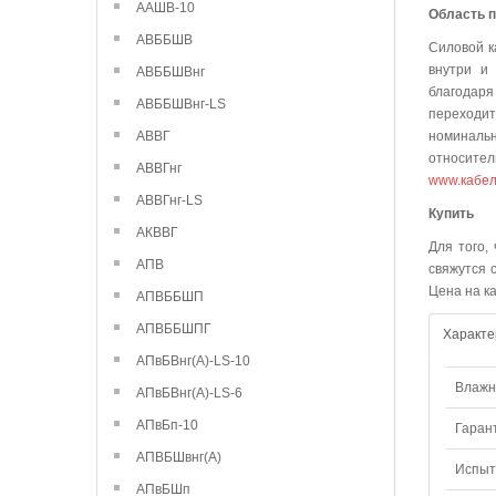
ААШВ-10
Область 
АВББШВ
Силовой к
внутри и 
АВББШВнг
благодаря
АВББШВнг-LS
переходи
АВВГ
номинальн
относител
АВВГнг
www.кабел
АВВГнг-LS
К
АКВВГ
Для того,
АПВ
свяжутся 
Цена на к
АПВББШП
АПВББШПГ
Характе
АПвБВнг(А)-LS-10
Влажно
АПвБВнг(А)-LS-6
АПвБп-10
Гаран
АПВБШвнг(А)
Испыт
АПвБШп