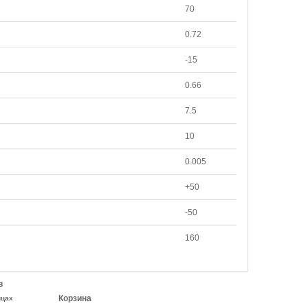
70
0.72
-15
0.66
7.5
10
0.005
+50
-50
160
в
Корзина
ицах