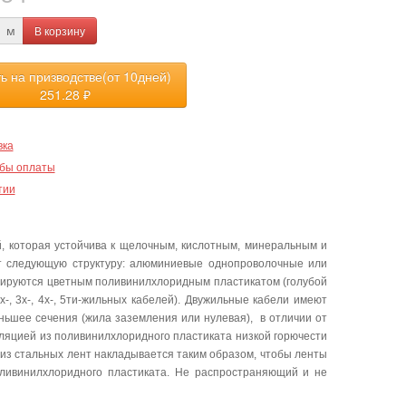
В корзину
м
ть на призводстве(от 10дней)
251.28
₽
вка
бы оплаты
тии
, которая устойчива к щелочным, кислотным, минеральным и
ет следующую структуру: алюминиевые однопроволочные или
лируются цветным поливинилхлоридным пластикатом (голубой
-, 3х-, 4х-, 5ти-жильных кабелей). Двужильные кабели имеют
еньшее сечения (жила заземления или нулевая), в отличии от
ляцией из поливинилхлоридного пластиката низкой горючести
из стальных лент накладывается таким образом, чтобы ленты
оливинилхлоридного пластиката. Не распространяющий и не