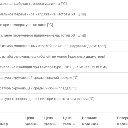
мальная рабочая температура жилы [°С]
мальное переменное напряжение частоты 50 Гц [кВ]
 при температуре, не ниже [°C]
альное переменное напряжение частотой 50 Гц [кВ]
с изгиба многожильных кабелей, не менее [наружных диаметров]
с изгиба одножильных кабелей, не менее [наружных диаметров]
тивление изоляции при температуре +70° С, не менее [МОм х км]
ратура окружающей среды, верхний предел [°C]
ратура окружающей среды, нижний предел [°C]
ратура токопроводящих жил при коротком замыкании [°С]
Цена
Цена
Цена
Наличие
Резер
змер
уровень
уровень
уровень
в единицах
в един