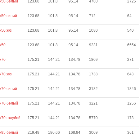
х50 белый
123.68
101.8
95.14
4780
2725
х50 синий
123.68
101.8
95.14
712
64
х50 ж/з
123.68
101.8
95.14
1080
540
х50
123.68
101.8
95.14
9231
6554
х70
175.21
144.21
134.78
1809
271
х70 ж/з
175.21
144.21
134.78
1738
643
х70 синий
175.21
144.21
134.78
3182
1846
х70 белый
175.21
144.21
134.78
3221
1256
х70 голубой
175.21
144.21
134.78
5770
173
х95 белый
219.49
180.66
168.84
3009
361