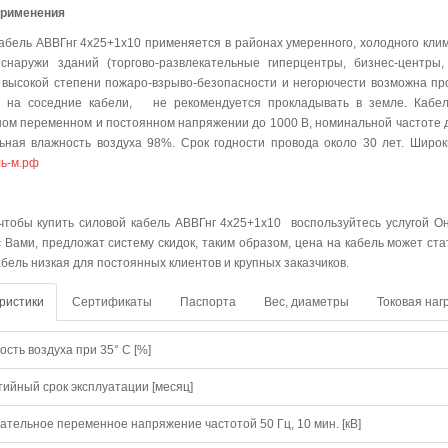
применения
абель АВВГнг 4х25+1х10 применяется в районах умеренного, холодного кли
снаружи зданий (торгово-развлекательные гиперцентры, бизнес-центры,
 высокой степени пожаро-взрыво-безопасности и негорючести возможна прок
т на соседние кабели, не рекомендуется прокладывать в земле. Кабел
ом переменном и постоянном напряжении до 1000 В, номинальной частоте до
ьная влажность воздуха 98%. Срок годности провода около 30 лет. Широ
ь-м.рф
упить
 чтобы купить силовой кабель АВВГнг 4х25+1х10 воспользуйтесь услугой Он
с Вами, предложат систему скидок, таким образом, цена на кабель может ст
абель низкая для постоянных клиентов и крупных заказчиков.
ристики
Сертификаты
Паспорта
Вес, диаметры
Токовая наг
сть воздуха при 35° C [%]
тийный срок эксплуатации [месяц]
ательное переменное напряжение частотой 50 Гц, 10 мин. [кВ]