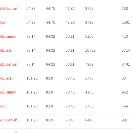
х16 белый
54.37
44.75
41.82
2752
138
х16
54.37
44.75
41.82
8732
5501
х25 синий
78.14
64.32
60.11
5166
413
х25 ж/з
78.14
64.32
60.11
10782
5714
х25 белый
78.14
64.32
60.11
7909
3401
х35 ж/з
101.93
83.9
78.41
1778
36
х35 синий
101.93
83.9
78.41
4183
962
х35
101.93
83.9
78.41
1753
666
х35 белый
101.93
83.9
78.41
6476
907