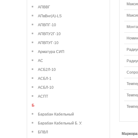
Макси
АПВВГ
Макси
АПвВнг(А)-LS
АПВПГ-10
Монтаж
АПВПУ2Г-10
Номин
АПВПУГ-10
Радиу
Арматура СИП
АС
Радиу
АСБ2Л-10
Сопро
АСБЛ-1
Темпе
АСБЛ-10
Темпе
АСПТ
Б
Темпе
Барабан Кабельный
Барабан Кабельный Б. У.
БПВЛ
Маркора