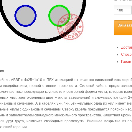
Заказа
Доста
Спосо
Гаран
ция
абель АВВГнг 4х25+1х10 с ПВХ изоляцией отличается виниловой изоляцией
м воздействиям, низкой степени горючести. Силовой кабель представля
олочные токопроводящие круглые или секторной формы жилы, которые изо
левых жил, желто-зеленый цвет у жилы заземления) и скручиваются (для 2ух
инаковым сечением. А в кабелях 3х-, 4х-, 5ти-жильных одна из жил имеет м
льные жилы с одинаковым сечением. Сверху кабель покрывается поясной изо
ьным заполнителем свободного межжильного пространства. Защитная бронь 
ли друг друга, исключая свободные промежутки. Внешнее покрытие из п
ающий горения.