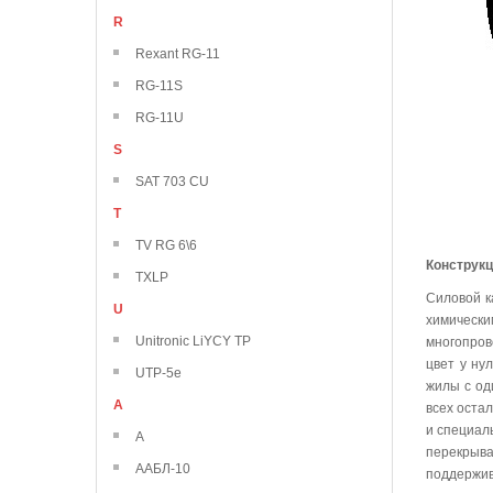
R
Rexant RG-11
RG-11S
RG-11U
S
SAT 703 CU
T
TV RG 6\6
Конструк
TXLP
Силовой к
U
химически
Unitronic LiYCY TP
многопров
цвет у ну
UTP-5e
жилы с од
А
всех оста
и специал
А
перекрыва
ААБЛ-10
поддержив