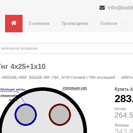
info@kabl
О компании
Производители
Полезное
нг 4х25+1х10
АВББШВ, АВВГ, ВББШВ, ВВГ, ПВС, NYM Силовой с ПВХ изоляцией
/
АВВГнг
Купить А
283
Оптом
264.
Розница
343.