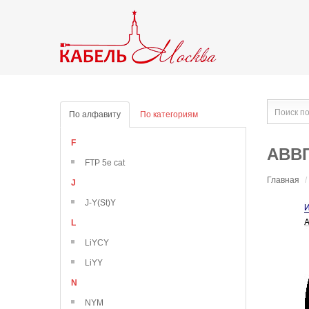
По алфавиту
По категориям
F
АВВГ
FTP 5e cat
Главная
/
J
J-Y(St)Y
L
LiYCY
LiYY
N
NYM