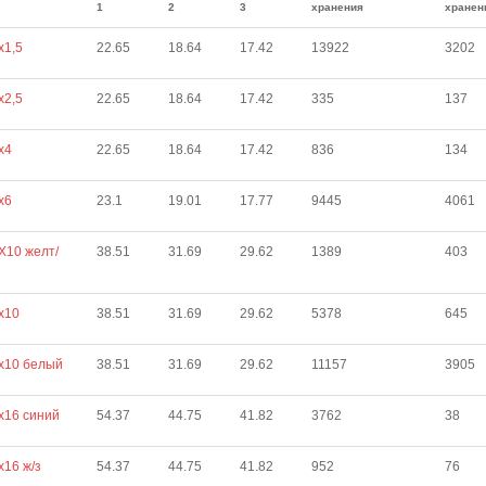
1
2
3
хранения
хранен
х1,5
22.65
18.64
17.42
13922
3202
х2,5
22.65
18.64
17.42
335
137
х4
22.65
18.64
17.42
836
134
х6
23.1
19.01
17.77
9445
4061
Х10 желт/
38.51
31.69
29.62
1389
403
х10
38.51
31.69
29.62
5378
645
х10 белый
38.51
31.69
29.62
11157
3905
х16 синий
54.37
44.75
41.82
3762
38
х16 ж/з
54.37
44.75
41.82
952
76