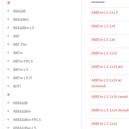
название
В
ВББШВ
АВВГнг-LS 1х1,5
ВББШВнг
АВВГнг-LS 1х4
ВББШВнг-LS
ВВГ
АВВГнг-LS 1х6
ВВГ-Пнг
ВВГнг
АВВГнг-LS 1х10
ВВГнг-FRLS
АВВГнг-LS 1х10 ж/з
ВВГнг-LS
ВВГнг-LS-П
АВВГнг-LS 1х16 ж/
зеленый
ВПП
К
АВВГнг-LS 1х16 синий
КВББШВ
АВВГнг-LS 1х16 белый
КВББШВнг
КВББШВнг-FRLS
АВВГнг-LS 1х16
КВББШВнг-LS