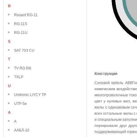
R
Rexant RG-11
RG-11S
RG-11U
S
SAT 703 CU
T
TV RG 6\6
Конструкция
TXLP
Силовой кабель АВВГнг
U
химическим воздейств
Unitronic LiYCY TP
многопроволочные токо
цвет у нулевых жил, же
UTP-5e
жилы с одинаковым сече
А
всех остальные жилы с
и специальным заполни
А
перекрывали друг дру
ААБЛ-10
поддерживающий горен