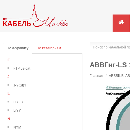
По алфавиту
По категориям
F
АВВГнг-LS 
FTP 5e cat
Главная
/
АВББШВ, АВВ
J
J-Y(St)Y
L
LiYCY
LiYY
N
NYM