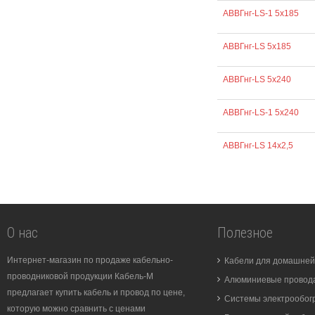
АВВГнг-LS-1 5х185
АВВГнг-LS 5х185
АВВГнг-LS 5х240
АВВГнг-LS-1 5х240
АВВГнг-LS 14х2,5
О нас
Полезное
Интернет-магазин по продаже кабельно-
Кабели для домашней
проводниковой продукции Кабель-М
Алюминиевые провода
предлагает купить кабель и провод по цене,
Системы электрообог
которую можно сравнить с ценами