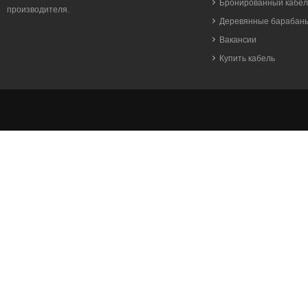
Бронированный кабел
производителя.
Деревянные барабан
Вакансии
Купить кабель