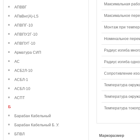
Максимальная рабо
АПВВГ
Максимальное перем
АПвВнг(А)-LS
АПВПГ-10
Монтаж при темпера
АПВПУ2Г-10
Номинальное переме
АПВПУГ-10
Радиус изгиба мног
Арматура СИП
АС
Радиус изгиба одно
АСБ2Л-10
Сопротивление изол
АСБЛ-1
Температура окружа
АСБЛ-10
Температура окружа
АСПТ
Б
Температура токопр
Барабан Кабельный
Барабан Кабельный Б. У.
БПВЛ
Маркоразмер