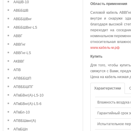
ААШВ-10
Область применения
АВББШВ
Силовой кабель АВВГнг
внутри и снаружи зда
АВББШВнг
благодаря высокой степ
АВББШВнг-LS
переходит на соседни
АВВГ
номинальном переменно
относительная влажнос
АВВГнг
www.кабель-м.рф
АВВГнг-LS
Куп
АКВВГ
Для того, чтобы купит
АПВ
свяжутся с Вами, предл
Цена на кабель низкая 
АПВББШП
АПВББШПГ
Характеристики
АПвБВнг(А)-LS-10
Влажность воздуха п
АПвБВнг(А)-LS-6
АПвБп-10
Гарантийный срок э
АПВБШвнг(А)
Испытательное пере
АПвБШп