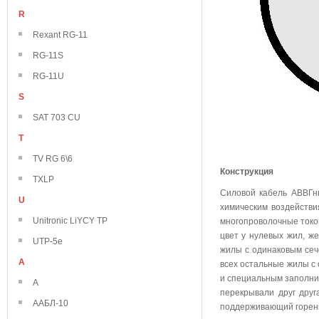
R
Rexant RG-11
RG-11S
RG-11U
S
SAT 703 CU
T
TV RG 6\6
Конструкция
TXLP
Силовой кабель АВВГнг
U
химическим воздейств
Unitronic LiYCY TP
многопроволочные токо
цвет у нулевых жил, же
UTP-5e
жилы с одинаковым сече
А
всех остальные жилы с
и специальным заполни
А
перекрывали друг дру
ААБЛ-10
поддерживающий горен