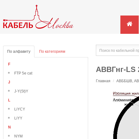
По алфавиту
По категориям
F
АВВГнг-LS 
FTP 5e cat
Главная
/
АВББШВ, АВВ
J
J-Y(St)Y
L
LiYCY
LiYY
N
NYM