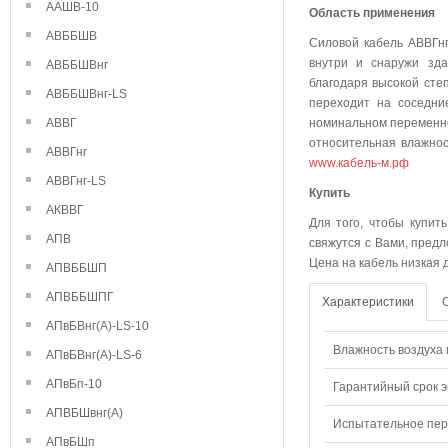
ААШВ-10
Область применения
АВББШВ
Силовой кабель АВВГнг
внутри и снаружи зда
АВББШВнг
благодаря высокой степ
АВББШВнг-LS
переходит на соседни
АВВГ
номинальном переменно
относительная влажнос
АВВГнг
www.кабель-м.рф
АВВГнг-LS
Куп
АКВВГ
Для того, чтобы купит
АПВ
свяжутся с Вами, предл
Цена на кабель низкая 
АПВББШП
АПВББШПГ
Характеристики
АПвБВнг(А)-LS-10
Влажность воздуха п
АПвБВнг(А)-LS-6
АПвБп-10
Гарантийный срок э
АПВБШвнг(А)
Испытательное пере
АПвБШп