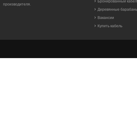
Бронированный кабел
производителя.
Деревянные барабан
Вакансии
Купить кабель