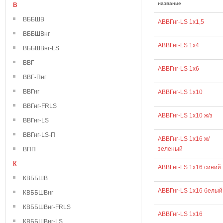
название
В
ВББШВ
АВВГнг-LS 1х1,5
ВББШВнг
АВВГнг-LS 1х4
ВББШВнг-LS
ВВГ
АВВГнг-LS 1х6
ВВГ-Пнг
ВВГнг
АВВГнг-LS 1х10
ВВГнг-FRLS
АВВГнг-LS 1х10 ж/з
ВВГнг-LS
ВВГнг-LS-П
АВВГнг-LS 1х16 ж/
зеленый
ВПП
К
АВВГнг-LS 1х16 синий
КВББШВ
АВВГнг-LS 1х16 белый
КВББШВнг
КВББШВнг-FRLS
АВВГнг-LS 1х16
КВББШВнг-LS