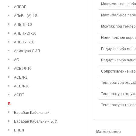
Максимальная рабо
АПВВГ
Максимальное перем
АПвВнг(А)-LS
АПВПГ-10
Монтаж при темпера
АПВПУ2Г-10
Номинальное переме
АПВПУГ-10
Радиус изгиба мног
Арматура СИП
АС
Радиус изгиба одно
АСБ2Л-10
Сопротивление изол
АСБЛ-1
Температура окружа
АСБЛ-10
Температура окружа
АСПТ
Б
Температура токопр
Барабан Кабельный
Барабан Кабельный Б. У.
БПВЛ
Маркоразмер