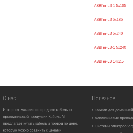
АВВГнг-LS-1 5х185
АВВГнг-LS 5х185
АВВГнг-LS 5х240
АВВГнг-LS-1 5х240
АВВГнг-LS 14х2,5
О нас
Полезное
Интернет-магазин по продаже кабельно-
Кабели для домашней
проводниковой продукции Кабель-М
Алюминиевые провода
предлагает купить кабель и провод по цене,
Системы электрообог
которую можно сравнить с ценами