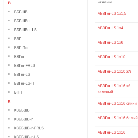
название
В
ВББШВ
АВВГнг-LS 1х1,5
ВББШВнг
АВВГнг-LS 1х4
ВББШВнг-LS
ВВГ
АВВГнг-LS 1х6
ВВГ-Пнг
ВВГнг
АВВГнг-LS 1х10
ВВГнг-FRLS
АВВГнг-LS 1х10 ж/з
ВВГнг-LS
ВВГнг-LS-П
АВВГнг-LS 1х16 ж/
зеленый
ВПП
К
АВВГнг-LS 1х16 синий
КВББШВ
АВВГнг-LS 1х16 белый
КВББШВнг
КВББШВнг-FRLS
АВВГнг-LS 1х16
КВББШВнг-LS