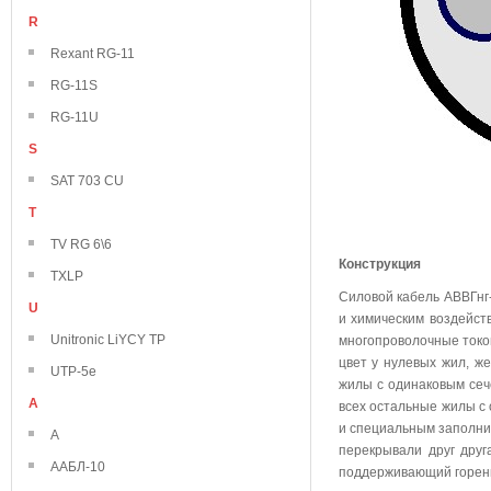
R
Rexant RG-11
RG-11S
RG-11U
S
SAT 703 CU
T
TV RG 6\6
Конструкция
TXLP
Силовой кабель АВВГнг
U
и химическим воздейст
Unitronic LiYCY TP
многопроволочные токо
цвет у нулевых жил, же
UTP-5e
жилы с одинаковым сече
А
всех остальные жилы с
и специальным заполни
А
перекрывали друг дру
ААБЛ-10
поддерживающий горен