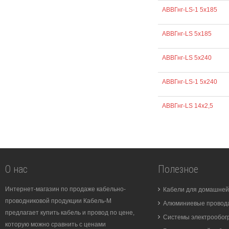
АВВГнг-LS-1 5х185
АВВГнг-LS 5х185
АВВГнг-LS 5х240
АВВГнг-LS-1 5х240
АВВГнг-LS 14х2,5
О нас
Полезное
Интернет-магазин по продаже кабельно-
Кабели для домашней
проводниковой продукции Кабель-М
Алюминиевые провода
предлагает купить кабель и провод по цене,
Системы электрообог
которую можно сравнить с ценами