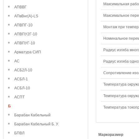
Максимальная рабо
АПВВГ
Максимальное перем
АПвВнг(А)-LS
АПВПГ-10
Монтаж при темпера
АПВПУ2Г-10
Номинальное переме
АПВПУГ-10
Радиус изгиба мног
Арматура СИП
АС
Радиус изгиба одно
АСБ2Л-10
Сопротивление изол
АСБЛ-1
Температура окружа
АСБЛ-10
Температура окружа
АСПТ
Б
Температура токопр
Барабан Кабельный
Барабан Кабельный Б. У.
БПВЛ
Маркоразмер