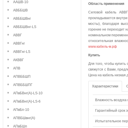
ААШВ-10
Область применения
АВББШВ
Силовой кабель АВВГн
прокладывается внутри
АВББШВнг
мосты), благодаря выс
АВББШВнг-LS
горение не переходит н
АВВГ
номинальном переменно
относительная влажнос
АВВГнг
www.кабель-м.рф
АВВГнг-LS
Куп
АКВВГ
Для того, чтобы купить
АПВ
свяжутся с Вами, предл
Цена на кабель низкая 
АПВББШП
АПВББШПГ
Характеристики
АПвБВнг(А)-LS-10
Влажность воздуха п
АПвБВнг(А)-LS-6
АПвБп-10
Гарантийный срок э
АПВБШвнг(А)
Испытательное пере
АПвБШп