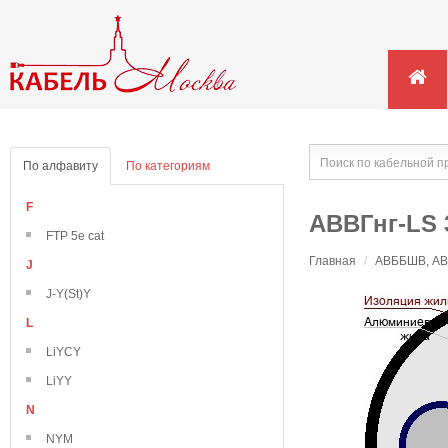
По алфавиту
По категориям
F
АВВГнг-LS 
FTP 5e cat
Главная
/
АВББШВ, АВВ
J
J-Y(St)Y
L
LiYCY
LiYY
N
NYM