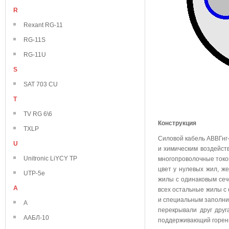
R
Rexant RG-11
RG-11S
RG-11U
S
SAT 703 CU
T
TV RG 6\6
Конструкция
TXLP
Силовой кабель АВВГнг
U
и химическим воздейст
Unitronic LiYCY TP
многопроволочные токо
цвет у нулевых жил, же
UTP-5e
жилы с одинаковым сече
А
всех остальные жилы с
и специальным заполни
А
перекрывали друг дру
ААБЛ-10
поддерживающий горен