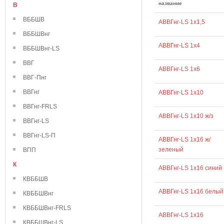
название
В
ВББШВ
АВВГнг-LS 1х1,5
ВББШВнг
АВВГнг-LS 1х4
ВББШВнг-LS
ВВГ
АВВГнг-LS 1х6
ВВГ-Пнг
ВВГнг
АВВГнг-LS 1х10
ВВГнг-FRLS
АВВГнг-LS 1х10 ж/з
ВВГнг-LS
ВВГнг-LS-П
АВВГнг-LS 1х16 ж/
зеленый
ВПП
К
АВВГнг-LS 1х16 синий
КВББШВ
АВВГнг-LS 1х16 белый
КВББШВнг
КВББШВнг-FRLS
АВВГнг-LS 1х16
КВББШВнг-LS