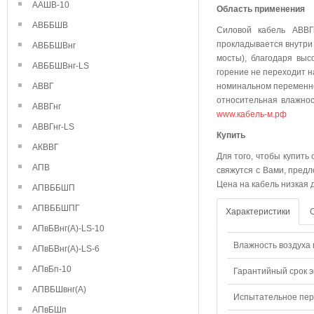
ААШВ-10
Область применения
АВББШВ
Силовой кабель АВВГ
прокладывается внутри
АВББШВнг
мосты), благодаря выс
АВББШВнг-LS
горение не переходит н
АВВГ
номинальном переменно
относительная влажнос
АВВГнг
www.кабель-м.рф
АВВГнг-LS
Куп
АКВВГ
Для того, чтобы купить
АПВ
свяжутся с Вами, предл
Цена на кабель низкая 
АПВББШП
АПВББШПГ
Характеристики
АПвБВнг(А)-LS-10
Влажность воздуха п
АПвБВнг(А)-LS-6
АПвБп-10
Гарантийный срок э
АПВБШвнг(А)
Испытательное пере
АПвБШп