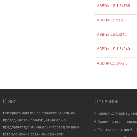
АВВГнг-LS-1 5х185
АВВГнг-LS 5х185
АВВГнг-LS 5х240
АВВГнг-LS-1 5х240
АВВГнг-LS 14х2,5
О нас
Полезное
Интернет-магазин по продаже кабельно-
Кабели для домашней
проводниковой продукции Кабель-М
Алюминиевые провода
предлагает купить кабель и провод по цене,
Системы электрообог
которую можно сравнить с ценами