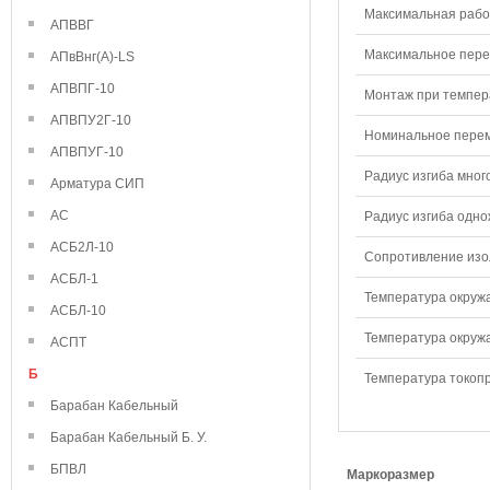
Максимальная рабо
АПВВГ
Максимальное перем
АПвВнг(А)-LS
АПВПГ-10
Монтаж при темпера
АПВПУ2Г-10
Номинальное переме
АПВПУГ-10
Радиус изгиба мног
Арматура СИП
АС
Радиус изгиба одно
АСБ2Л-10
Сопротивление изол
АСБЛ-1
Температура окружа
АСБЛ-10
Температура окружа
АСПТ
Б
Температура токопр
Барабан Кабельный
Барабан Кабельный Б. У.
БПВЛ
Маркоразмер