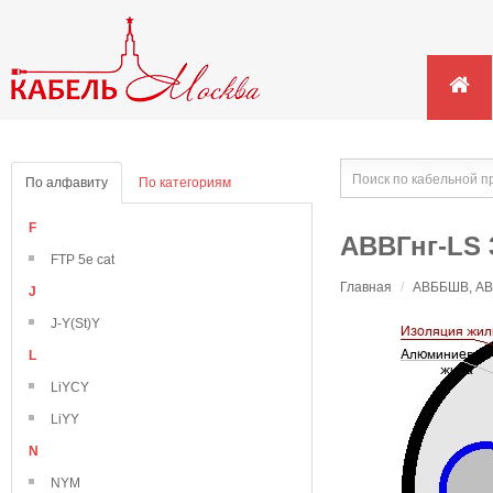
По алфавиту
По категориям
F
АВВГнг-LS 
FTP 5e cat
Главная
/
АВББШВ, АВВ
J
J-Y(St)Y
L
LiYCY
LiYY
N
NYM