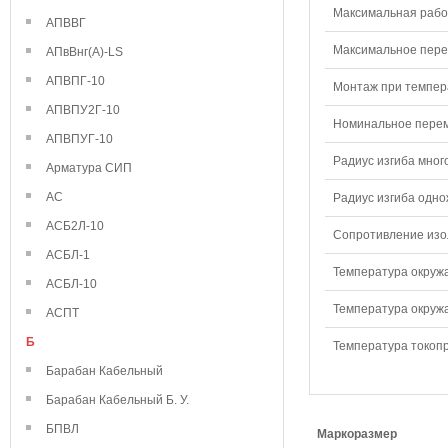
Максимальная рабо
АПВВГ
Максимальное перем
АПвВнг(А)-LS
АПВПГ-10
Монтаж при темпера
АПВПУ2Г-10
Номинальное переме
АПВПУГ-10
Радиус изгиба мног
Арматура СИП
АС
Радиус изгиба одно
АСБ2Л-10
Сопротивление изол
АСБЛ-1
Температура окружа
АСБЛ-10
Температура окружа
АСПТ
Б
Температура токопр
Барабан Кабельный
Барабан Кабельный Б. У.
БПВЛ
Маркоразмер