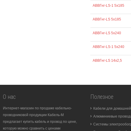
АВВГнг-LS-1 5х185
АВВГнг-LS 5х185
АВВГнг-LS 5х240
АВВГнг-LS-1 5х240
АВВГнг-LS 14х2,5
О нас
Полезное
Интернет-магазин по продаже кабельно-
Кабели для домашней
проводниковой продукции Кабель-М
Алюминиевые провода
предлагает купить кабель и провод по цене,
Системы электрообог
которую можно сравнить с ценами