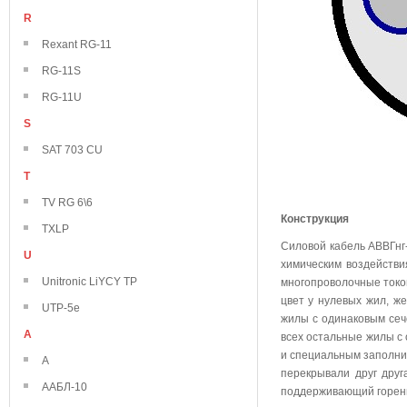
R
Rexant RG-11
RG-11S
RG-11U
S
SAT 703 CU
T
TV RG 6\6
Конструкция
TXLP
Силовой кабель АВВГнг
U
химическим воздейств
Unitronic LiYCY TP
многопроволочные токо
цвет у нулевых жил, же
UTP-5e
жилы с одинаковым сече
А
всех остальные жилы с
и специальным заполни
А
перекрывали друг дру
ААБЛ-10
поддерживающий горен