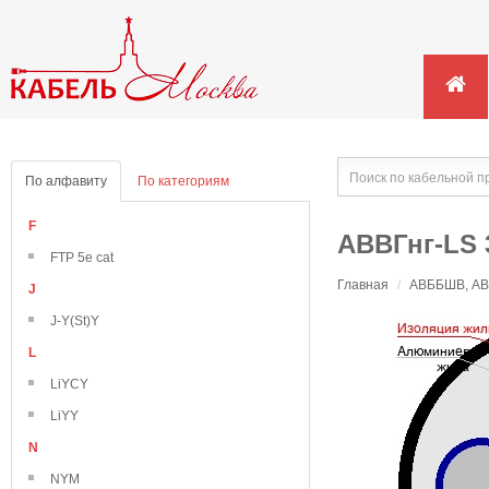
По алфавиту
По категориям
F
АВВГнг-LS 
FTP 5e cat
Главная
/
АВББШВ, АВВ
J
J-Y(St)Y
L
LiYCY
LiYY
N
NYM