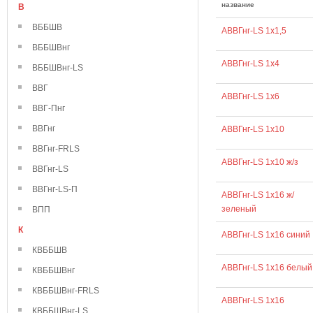
название
В
ВББШВ
АВВГнг-LS 1х1,5
ВББШВнг
АВВГнг-LS 1х4
ВББШВнг-LS
ВВГ
АВВГнг-LS 1х6
ВВГ-Пнг
ВВГнг
АВВГнг-LS 1х10
ВВГнг-FRLS
АВВГнг-LS 1х10 ж/з
ВВГнг-LS
ВВГнг-LS-П
АВВГнг-LS 1х16 ж/
зеленый
ВПП
К
АВВГнг-LS 1х16 синий
КВББШВ
АВВГнг-LS 1х16 белый
КВББШВнг
КВББШВнг-FRLS
АВВГнг-LS 1х16
КВББШВнг-LS