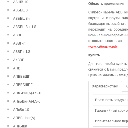
ААШВ-10
Область применения
АВББШВ
Силовой кабель АВВГнг
внутри и снаружи зда
АВББШВнг
благодаря высокой степ
АВББШВнг-LS
переходит на соседни
АВВГ
номинальном переменно
относительная влажнос
АВВГнг
www.кабель-м.рф
АВВГнг-LS
Куп
АКВВГ
Для того, чтобы купить
АПВ
свяжутся с Вами, предл
Цена на кабель низкая 
АПВББШП
АПВББШПГ
Характеристики
АПвБВнг(А)-LS-10
Влажность воздуха п
АПвБВнг(А)-LS-6
АПвБп-10
Гарантийный срок э
АПВБШвнг(А)
Испытательное пере
АПвБШп