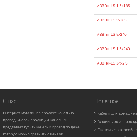
АВВГнг-LS-1 5х185
АВВГнг-LS 5х185
АВВГнг-LS 5х240
АВВГнг-LS-1 5х240
АВВГнг-LS 14х2,5
О нас
Полезное
Интернет-магазин по продаже кабельно-
Кабели для домашней
проводниковой продукции Кабель-М
Алюминиевые провода
предлагает купить кабель и провод по цене,
Системы электрообог
которую можно сравнить с ценами