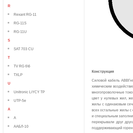
R
Rexant RG-11
RG-11S
RG-11U
S
SAT 703 CU
T
TV RG 6\6
Конструкция
TXLP
Силовой кабель АВВГнг
U
химическим воздейств
Unitronic LiYCY TP
многопроволочные токо
цвет у нулевых жил, же
UTP-5e
жилы с одинаковым сече
А
всех остальные жилы с
и специальным заполни
А
перекрывали друг дру
ААБЛ-10
поддерживающий горен