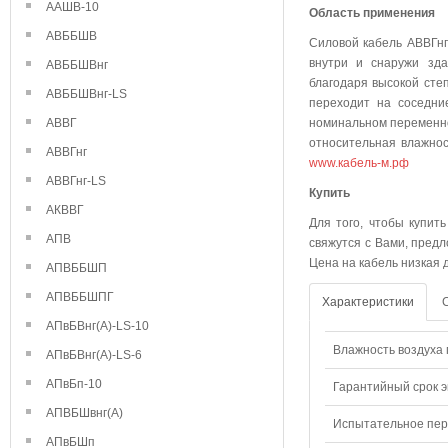
ААШВ-10
Область применения
АВББШВ
Силовой кабель АВВГнг
внутри и снаружи зда
АВББШВнг
благодаря высокой степ
АВББШВнг-LS
переходит на соседни
АВВГ
номинальном переменно
относительная влажнос
АВВГнг
www.кабель-м.рф
АВВГнг-LS
Куп
АКВВГ
Для того, чтобы купит
АПВ
свяжутся с Вами, предл
Цена на кабель низкая 
АПВББШП
АПВББШПГ
Характеристики
АПвБВнг(А)-LS-10
Влажность воздуха п
АПвБВнг(А)-LS-6
АПвБп-10
Гарантийный срок э
АПВБШвнг(А)
Испытательное пере
АПвБШп