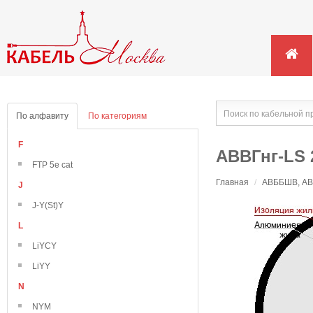
По алфавиту
По категориям
F
АВВГнг-LS 
FTP 5e cat
Главная
/
АВББШВ, АВВ
J
J-Y(St)Y
L
LiYCY
LiYY
N
NYM