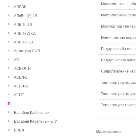
Максимальная рабо
АПВВГ
Максимальное перем
АПвВнг(А)-LS
АПВПГ-10
Монтаж при темпера
АПВПУ2Г-10
Номинальное переме
АПВПУГ-10
Радиус изгиба мног
Арматура СИП
АС
Радиус изгиба одно
АСБ2Л-10
Сопротивление изол
АСБЛ-1
Температура окружа
АСБЛ-10
Температура окружа
АСПТ
Б
Температура токопр
Барабан Кабельный
Барабан Кабельный Б. У.
БПВЛ
Маркоразмер