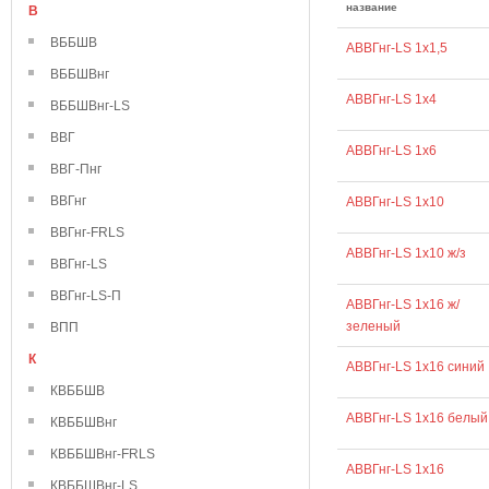
название
В
ВББШВ
АВВГнг-LS 1х1,5
ВББШВнг
АВВГнг-LS 1х4
ВББШВнг-LS
ВВГ
АВВГнг-LS 1х6
ВВГ-Пнг
ВВГнг
АВВГнг-LS 1х10
ВВГнг-FRLS
АВВГнг-LS 1х10 ж/з
ВВГнг-LS
ВВГнг-LS-П
АВВГнг-LS 1х16 ж/
зеленый
ВПП
К
АВВГнг-LS 1х16 синий
КВББШВ
АВВГнг-LS 1х16 белый
КВББШВнг
КВББШВнг-FRLS
АВВГнг-LS 1х16
КВББШВнг-LS