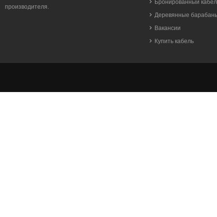
Бронированный кабел
производителя.
Деревянные барабан
Вакансии
Купить кабель