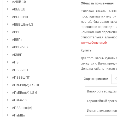
ААШВ-10
Область применения
АВББШВ
Силовой кабель АВВГ
прокладывается внутри
АВББШВнг
мосты), благодаря выс
АВББШВнг-LS
горение не переходит н
АВВГ
номинальном переменно
относительная влажнос
АВВГнг
www.кабель-м.рф
АВВГнг-LS
Куп
АКВВГ
Для того, чтобы купить
АПВ
свяжутся с Вами, предл
Цена на кабель низкая 
АПВББШП
АПВББШПГ
Характеристики
АПвБВнг(А)-LS-10
Влажность воздуха п
АПвБВнг(А)-LS-6
АПвБп-10
Гарантийный срок э
АПВБШвнг(А)
Испытательное пере
АПвБШп