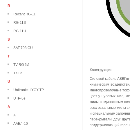
R
Rexant RG-11
RG-11S
RG-11U
S
SAT 703 CU
T
TV RG 6\6
Конструкция
TXLP
Силовой кабель АВВГнг-
U
химическим воздейств
Unitronic LiYCY TP
многопроволочные токо
цвет у нулевых жил, же
UTP-5e
жилы с одинаковым сече
А
всех остальные жилы с
и специальным заполни
А
перекрывали друг дру
ААБЛ-10
поддерживающий горен