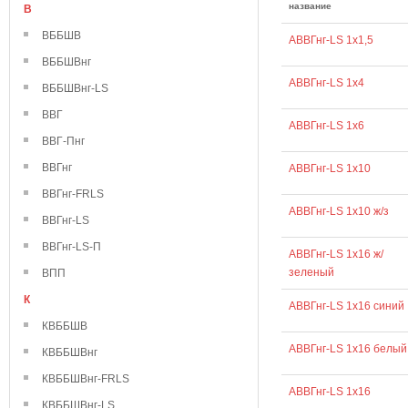
название
В
ВББШВ
АВВГнг-LS 1х1,5
ВББШВнг
АВВГнг-LS 1х4
ВББШВнг-LS
ВВГ
АВВГнг-LS 1х6
ВВГ-Пнг
ВВГнг
АВВГнг-LS 1х10
ВВГнг-FRLS
АВВГнг-LS 1х10 ж/з
ВВГнг-LS
ВВГнг-LS-П
АВВГнг-LS 1х16 ж/
зеленый
ВПП
К
АВВГнг-LS 1х16 синий
КВББШВ
АВВГнг-LS 1х16 белый
КВББШВнг
КВББШВнг-FRLS
АВВГнг-LS 1х16
КВББШВнг-LS