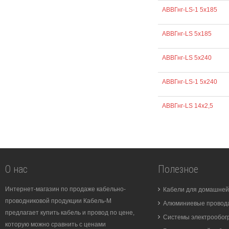
АВВГнг-LS-1 5х185
АВВГнг-LS 5х185
АВВГнг-LS 5х240
АВВГнг-LS-1 5х240
АВВГнг-LS 14х2,5
О нас
Полезное
Интернет-магазин по продаже кабельно-
Кабели для домашней
проводниковой продукции Кабель-М
Алюминиевые провода
предлагает купить кабель и провод по цене,
Системы электрообог
которую можно сравнить с ценами