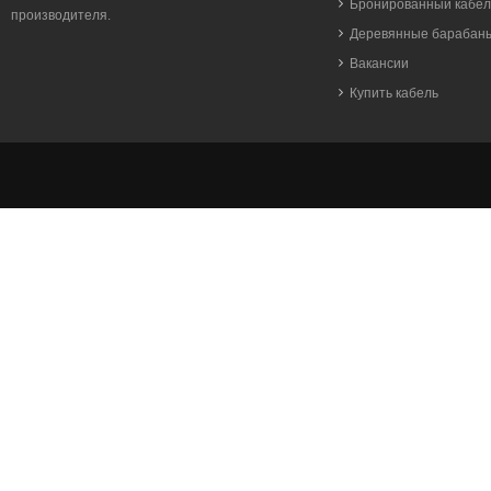
Бронированный кабел
производителя.
Деревянные барабан
Вакансии
Купить кабель