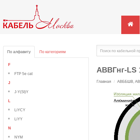
По алфавиту
По категориям
F
АВВГнг-LS 
FTP 5e cat
Главная
/
АВББШВ, АВВ
J
J-Y(St)Y
L
LiYCY
LiYY
N
NYM