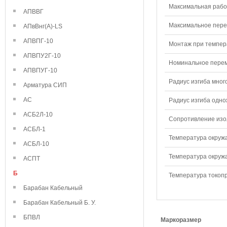
Максимальная рабо
АПВВГ
Максимальное перем
АПвВнг(А)-LS
АПВПГ-10
Монтаж при темпера
АПВПУ2Г-10
Номинальное переме
АПВПУГ-10
Радиус изгиба мног
Арматура СИП
АС
Радиус изгиба одно
АСБ2Л-10
Сопротивление изол
АСБЛ-1
Температура окружа
АСБЛ-10
Температура окружа
АСПТ
Б
Температура токопр
Барабан Кабельный
Барабан Кабельный Б. У.
БПВЛ
Маркоразмер