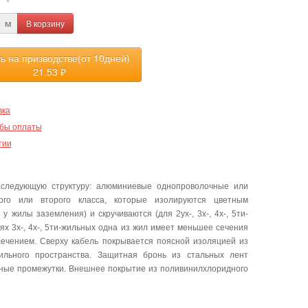
В корзину
м
ть на призводстве(от 10дней)
21.53
₽
вка
бы оплаты
тии
следующую структуру: алюминиевые однопроволочные или
го или второго класса, которые изолируются цветным
 жилы заземления) и скручиваются (для 2ух-, 3х-, 4х-, 5ти-
х 3х-, 4х-, 5ти-жильных одна из жил имеет меньшее сечения
сечением. Сверху кабель покрывается поясной изоляцией из
ильного пространства. Защитная бронь из стальных лент
одные промежутки. Внешнее покрытие из поливинилхлоридного