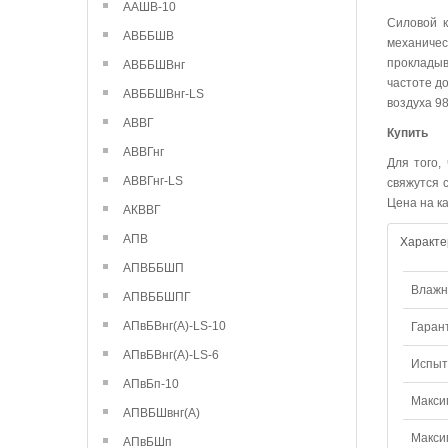
ААШВ-10
Силовой к
АВББШВ
механиче
прокладыв
АВББШВнг
частоте д
АВББШВнг-LS
воздуха 9
АВВГ
Купить
АВВГнг
Для того,
АВВГнг-LS
свяжутся 
Цена на к
АКВВГ
АПВ
Характе
АПВББШП
Влажно
АПВББШПГ
АПвБВнг(А)-LS-10
Гаран
АПвБВнг(А)-LS-6
Испыт
АПвБп-10
Макси
АПВБШвнг(А)
Макси
АПвБШп