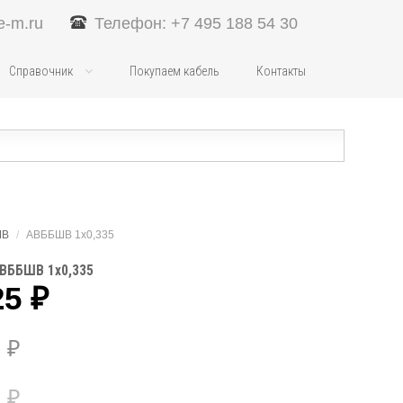
e-m.ru
Телефон: +7 495 188 54 30
Справочник
Покупаем кабель
Контакты
ШВ
/
АВББШВ 1х0,335
АВББШВ 1х0,335
25
₽
6
₽
6
₽