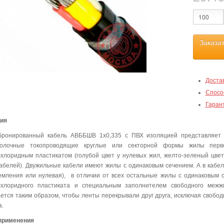
Заказа
Доста
Спосо
Гаран
ция
бронированный кабель АВББШВ 1х0,335 с ПВХ изоляцией представляет 
волочные токопроводящие круглые или секторной формы жилы перво
хлоридным пластикатом (голубой цвет у нулевых жил, желто-зеленый цвет у
абелей). Двужильные кабели имеют жилы с одинаковым сечением. А в кабеля
емления или нулевая), в отличии от всех остальные жилы с одинаковым 
лхлоридного пластиката и специальным заполнителем свободного межж
ется таким образом, чтобы ленты перекрывали друг друга, исключая своб
а.
применения