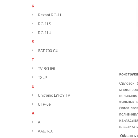
R
Rexant RG-11
RG-11S
RG-11U
S
SAT 703 CU
T
TV RG 6\6
Конструк
TXLP
Силовой 
U
многопро
Unitronic LiYCY TP
поливинил
жильных к
UTP-5e
(жила заз
А
поливини
накладыва
А
пластикат
ААБЛ-10
Область 