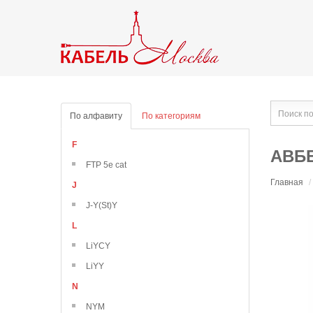
По алфавиту
По категориям
F
АВББ
FTP 5e cat
Главная
/
J
J-Y(St)Y
L
LiYCY
LiYY
N
NYM