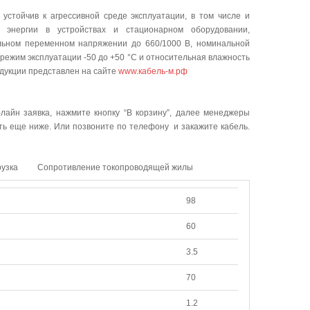
стойчив к агрессивной среде эксплуатации, в том числе и
й энергии в устройствах и стационарном оборудовании,
альном переменном напряжении до 660/1000 В, номинальной
режим эксплуатации -50 до +50 °C и относительная влажность
одукции представлен на сайте
www.кабель-м.рф
-лайн заявка, нажмите кнопку “В корзину”, далее менеджеры
ать еще ниже. Или позвоните по телефону и закажите кабель.
рузка
Сопротивление токопроводящей жилы
98
60
3.5
70
1.2