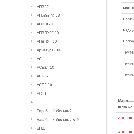
АПВВГ
Монтаж
АПвВнг(А)-LS
Номин
АПВПГ-10
Радиу
АПВПУ2Г-10
Сопро
АПВПУГ-10
Арматура СИП
Темпе
АС
Темпе
АСБ2Л-10
Темпе
АСБЛ-1
АСБЛ-10
АСПТ
Маркора
Б
название
Барабан Кабельный
АВББШВ 
Барабан Кабельный Б. У.
БПВЛ
АВББШВ 