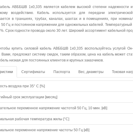
абель АВББШВ 1х0,335 является кабелем высокой степени надежности и у
скому воздействию. Кабель используется для передачи электрическо
ается в траншеях, трубах, каналах, шахтах и в помещениях, при номин
о 50 Гц и постоянном напряжении для одножильных кабелей. Температурный 
8%. Срок годности провода около 30 лет. Широкий ассортимент кабельной пр
 чтобы купить силовой кабель АВББШВ 1х0,335 воспользуйтесь услугой Он
с Вами, предложат систему скидок, таким образом, цена на кабель может ст
абель низкая для постоянных клиентов и крупных заказчиков.
ристики
Сертификаты
Паспорта
Вес, диаметры
Токовая наг
сть воздуха при 35° C [%]
тийный срок эксплуатации [месяц]
ательное переменное напряжение частотой 50 Гц, 10 мин. [кВ]
мальная рабочая температура жилы [°С]
мальное переменное напряжение частоты 50 Гц [кВ]