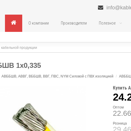
info@kabl
О компании
Производители
Полезное
ШВ 1х0,335
АВББШВ, АВВГ, ВББШВ, ВВГ, ПВС, NYM Силовой с ПВХ изоляцией
/
АВББ
Купить 
24.
Оптом
22.6
Розница
29.4