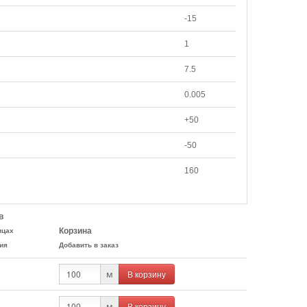
-15
1
7.5
0.005
+50
-50
160
в
Корзина
ицах
ия
Добавить в заказ
В корзину
м
В корзину
м