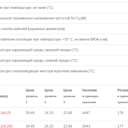
 при температуре, не ниже [°C]
альное переменное напряжение частотой 50 Гц [кВ]
с изгиба кабелей [наружных диаметров]
тивление изоляции при температуре +70° С, не менее [МОм х км]
ратура окружающей среды, верхний предел [°C]
ратура окружающей среды, нижний предел [°C]
ратура токопроводящих жил при коротком замыкании [°С]
Цена
Цена
Цена
Наличие
Резер
змер
уровень
уровень
уровень
в единицах
в един
1
2
3
хранения
хранен
1х0,25
29.46
24.25
22.66
4447
178
1х0,265
29.46
24.25
22.66
2943
177