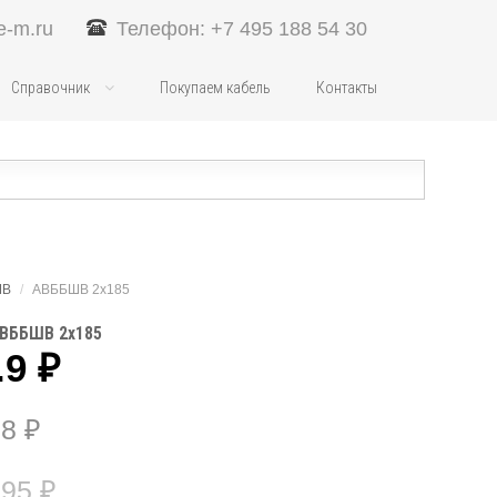
e-m.ru
Телефон: +7 495 188 54 30
Справочник
Покупаем кабель
Контакты
ШВ
/
АВББШВ 2х185
АВББШВ 2х185
.9
₽
58
₽
.95
₽