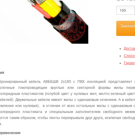
Заказа
Доста
Спосо
Гаран
ция
бронированный кабель АВББШВ 2х185 с ПВХ изоляцией представляет 
волочные токопроводящие круглые или секторной формы жилы перво
хлоридным пластикатом (голубой цвет у нулевых жил, желто-зеленый цвет у
абелей). Двужильные кабели имеют жилы с одинаковым сечением. А в кабеля
емления или нулевая), в отличии от всех остальные жилы с одинаковым 
лхлоридного пластиката и специальным заполнителем свободного межж
ется таким образом, чтобы ленты перекрывали друг друга, исключая своб
а.
применения