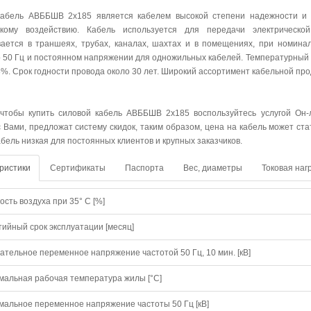
абель АВББШВ 2х185 является кабелем высокой степени надежности и ус
скому воздействию. Кабель используется для передачи электрическо
ается в траншеях, трубах, каналах, шахтах и в помещениях, при номин
о 50 Гц и постоянном напряжении для одножильных кабелей. Температурный 
8%. Срок годности провода около 30 лет. Широкий ассортимент кабельной пр
 чтобы купить силовой кабель АВББШВ 2х185 воспользуйтесь услугой Он-
с Вами, предложат систему скидок, таким образом, цена на кабель может ст
абель низкая для постоянных клиентов и крупных заказчиков.
ристики
Сертификаты
Паспорта
Вес, диаметры
Токовая наг
сть воздуха при 35° C [%]
тийный срок эксплуатации [месяц]
ательное переменное напряжение частотой 50 Гц, 10 мин. [кВ]
мальная рабочая температура жилы [°С]
мальное переменное напряжение частоты 50 Гц [кВ]