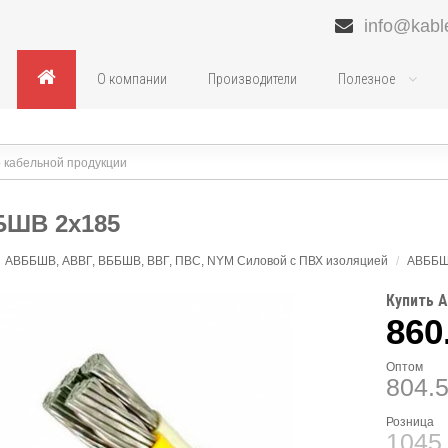
info@kabl
О компании
Производители
Полезное
ШВ 2х185
АВББШВ, АВВГ, ВББШВ, ВВГ, ПВС, NYM Силовой с ПВХ изоляцией
/
АВББ
Купить 
860
Оптом
804.
Розница
1045