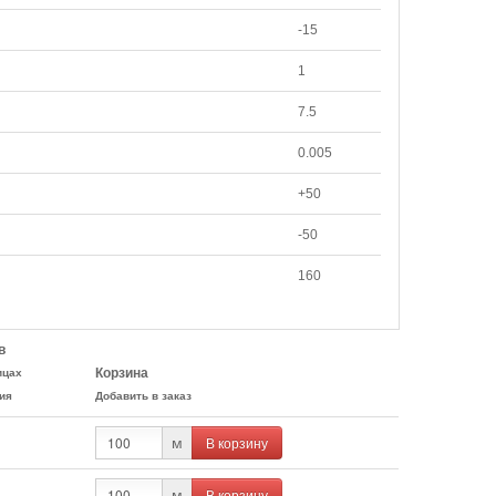
-15
1
7.5
0.005
+50
-50
160
в
Корзина
ицах
ия
Добавить в заказ
В корзину
м
В корзину
м