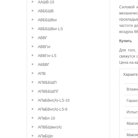
ААШВ-10
Силовой к
АВББШВ
механиче
прокладыв
АВББШВнг
частоте д
АВББШВнг-LS
воздуха 9
АВВГ
Купить
АВВГнг
Для того,
АВВГнг-LS
свяжутся 
Цена на к
АКВВГ
АПВ
Характе
АПВББШП
Влажно
АПВББШПГ
АПвБВнг(А)-LS-10
Гаран
АПвБВнг(А)-LS-6
Испыт
АПвБп-10
Макси
АПВБШвнг(А)
Макси
АПвБШп