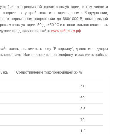
тойчив к агрессивной среде эксплуатации, в том числе и
й энергии в устройствах и стационарном оборудовании,
альном переменном напряжении до 660/1000 В, номинальной
режим эксплуатации -50 до +50 °C и относительная влажность
одукции представлен на сайте
www.кабель-м.рф
лайн заявка, нажмите кнопку “В корзину”, далее менеджеры
ать еще ниже. Или позвоните по телефону и закажите кабель.
рузка
Сопротивление токопроводящей жилы
98
60
3.5
70
1.2