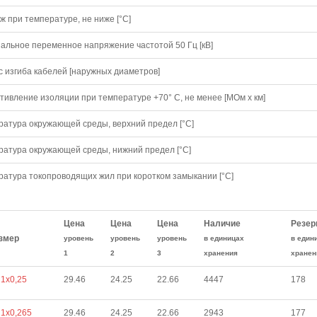
 при температуре, не ниже [°C]
альное переменное напряжение частотой 50 Гц [кВ]
с изгиба кабелей [наружных диаметров]
тивление изоляции при температуре +70° С, не менее [МОм х км]
ратура окружающей среды, верхний предел [°C]
ратура окружающей среды, нижний предел [°C]
ратура токопроводящих жил при коротком замыкании [°С]
Цена
Цена
Цена
Наличие
Резер
змер
уровень
уровень
уровень
в единицах
в един
1
2
3
хранения
хранен
1х0,25
29.46
24.25
22.66
4447
178
1х0,265
29.46
24.25
22.66
2943
177