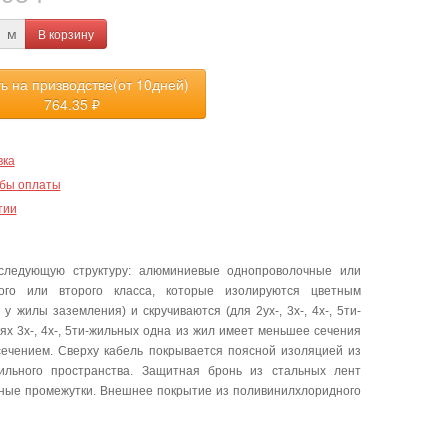
В корзину
м
ть на призводстве(от 10дней)
764.35
₽
вка
бы оплаты
тии
следующую структуру: алюминиевые однопроволочные или
го или второго класса, которые изолируются цветным
 жилы заземления) и скручиваются (для 2ух-, 3х-, 4х-, 5ти-
х 3х-, 4х-, 5ти-жильных одна из жил имеет меньшее сечения
сечением. Сверху кабель покрывается поясной изоляцией из
ильного пространства. Защитная бронь из стальных лент
одные промежутки. Внешнее покрытие из поливинилхлоридного