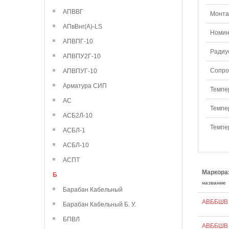
АПВВГ
Монтаж
АПвВнг(А)-LS
Номин
АПВПГ-10
Радиу
АПВПУ2Г-10
Сопро
АПВПУГ-10
Арматура СИП
Темпе
АС
Темпе
АСБ2Л-10
Темпе
АСБЛ-1
АСБЛ-10
АСПТ
Маркора
Б
название
Барабан Кабельный
АВББШВ 
Барабан Кабельный Б. У.
БПВЛ
АВББШВ 