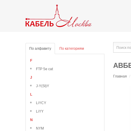
По алфавиту
По категориям
F
АВББ
FTP 5e cat
Главная
/
J
J-Y(St)Y
L
LiYCY
LiYY
N
NYM