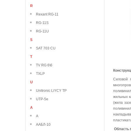
R
Rexant RG-11
RG-11S
RG-11U
S
SAT 703 CU
T
TV RG 6\6
Конструк
TXLP
Силовой 
U
многопро
Unitronic LiYCY TP
поливинил
жильных к
UTP-5e
(жила заз
А
поливини
накладыва
А
пластикат
ААБЛ-10
Область 