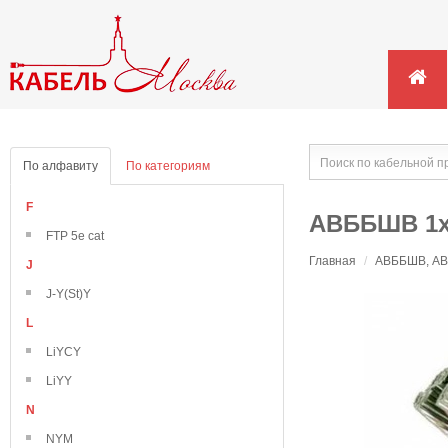
По алфавиту
По категориям
F
АВББШВ 1х
FTP 5e cat
Главная
/
АВББШВ, АВВ
J
J-Y(St)Y
L
LiYCY
LiYY
N
NYM