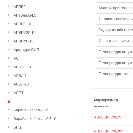
АПВВГ
Монтаж при темпера
АПвВнг(А)-LS
Номинальное переме
АПВПГ-10
Радиус изгиба кабе
АПВПУ2Г-10
Сопротивление изол
АПВПУГ-10
Арматура СИП
Температура окружа
АС
Температура окружа
АСБ2Л-10
Температура токопр
АСБЛ-1
АСБЛ-10
АСПТ
Маркоразмер
Б
название
Барабан Кабельный
АВББШВ 1х0,25
Барабан Кабельный Б. У.
БПВЛ
АВББШВ 1х0,265