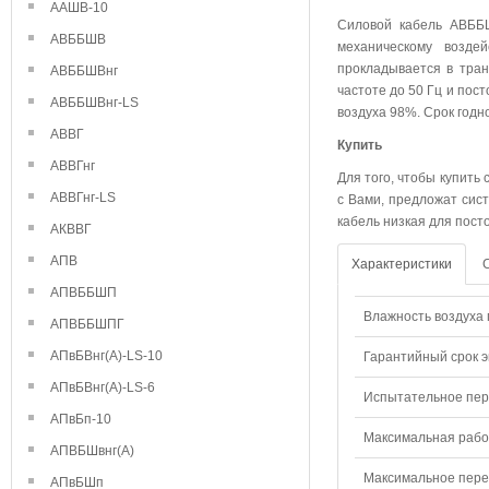
ААШВ-10
Силовой кабель АВББШ
АВББШВ
механическому возде
прокладывается в тра
АВББШВнг
частоте до 50 Гц и пос
АВББШВнг-LS
воздуха 98%. Срок годн
АВВГ
Купить
АВВГнг
Для того, чтобы купить
АВВГнг-LS
с Вами, предложат сист
кабель низкая для пост
АКВВГ
АПВ
Характеристики
АПВББШП
Влажность воздуха п
АПВББШПГ
АПвБВнг(А)-LS-10
Гарантийный срок э
АПвБВнг(А)-LS-6
Испытательное пере
АПвБп-10
Максимальная рабо
АПВБШвнг(А)
Максимальное перем
АПвБШп