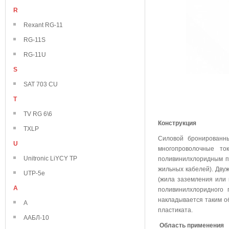
R
Rexant RG-11
RG-11S
RG-11U
S
SAT 703 CU
T
TV RG 6\6
Конструкция
TXLP
Силовой бронированн
U
многопроволочные то
Unitronic LiYCY TP
поливинилхлоридным пла
жильных кабелей). Дву
UTP-5e
(жила заземления или 
А
поливинилхлоридного 
накладывается таким о
А
пластиката.
ААБЛ-10
Область применения