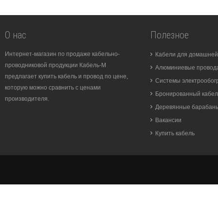
О нас
Полезное
Интернет-магазин по продаже кабельно-
Кабели для домашней
проводниковой продукции Кабель-М
Алюминиевые провода
предлагает купить кабель и провод по цене,
Системы электрообог
которую можно сравнить с ценами
Бронированный кабел
производителя.
Деревянные барабан
Вакансии
Купить кабель