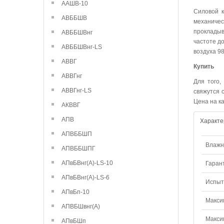
ААШВ-10
Силовой к
АВББШВ
механиче
прокладыв
АВББШВнг
частоте д
АВББШВнг-LS
воздуха 9
АВВГ
Купить
АВВГнг
Для того,
АВВГнг-LS
свяжутся 
Цена на к
АКВВГ
АПВ
Характе
АПВББШП
Влажно
АПВББШПГ
АПвБВнг(А)-LS-10
Гаран
АПвБВнг(А)-LS-6
Испыт
АПвБп-10
Макси
АПВБШвнг(А)
Макси
АПвБШп