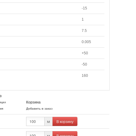
-15
1
7.5
0.005
+50
-50
160
в
Корзина
ицах
ия
Добавить в заказ
В корзину
м
В корзину
м