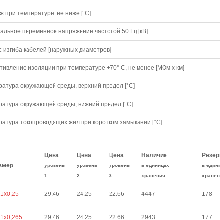
 при температуре, не ниже [°C]
альное переменное напряжение частотой 50 Гц [кВ]
с изгиба кабелей [наружных диаметров]
тивление изоляции при температуре +70° С, не менее [МОм х км]
ратура окружающей среды, верхний предел [°C]
ратура окружающей среды, нижний предел [°C]
ратура токопроводящих жил при коротком замыкании [°С]
Цена
Цена
Цена
Наличие
Резер
змер
уровень
уровень
уровень
в единицах
в един
1
2
3
хранения
хранен
1х0,25
29.46
24.25
22.66
4447
178
1х0,265
29.46
24.25
22.66
2943
177