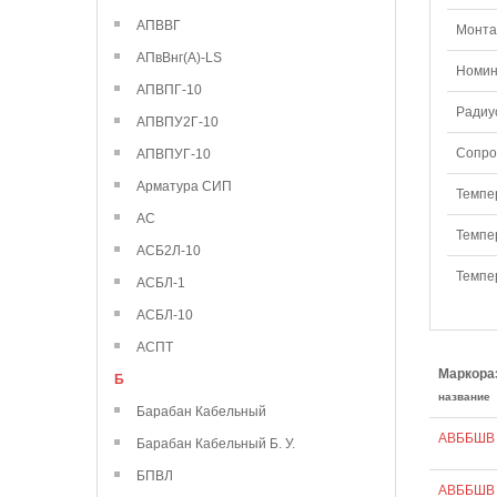
АПВВГ
Монтаж
АПвВнг(А)-LS
Номин
АПВПГ-10
Радиу
АПВПУ2Г-10
Сопро
АПВПУГ-10
Арматура СИП
Темпе
АС
Темпе
АСБ2Л-10
Темпе
АСБЛ-1
АСБЛ-10
АСПТ
Маркора
Б
название
Барабан Кабельный
АВББШВ 
Барабан Кабельный Б. У.
БПВЛ
АВББШВ 