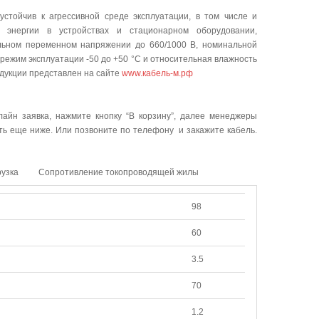
тойчив к агрессивной среде эксплуатации, в том числе и
й энергии в устройствах и стационарном оборудовании,
альном переменном напряжении до 660/1000 В, номинальной
режим эксплуатации -50 до +50 °C и относительная влажность
одукции представлен на сайте
www.кабель-м.рф
лайн заявка, нажмите кнопку “В корзину”, далее менеджеры
ать еще ниже. Или позвоните по телефону и закажите кабель.
рузка
Сопротивление токопроводящей жилы
98
60
3.5
70
1.2