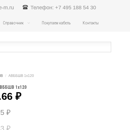
e-m.ru
Телефон: +7 495 188 54 30
Справочник
Покупаем кабель
Контакты
ШВ
/
АВББШВ 1х120
АВББШВ 1х120
.66
₽
25
₽
43
₽