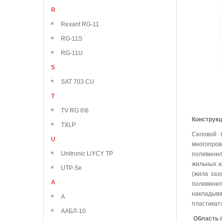
R
Rexant RG-11
RG-11S
RG-11U
S
SAT 703 CU
T
TV RG 6\6
Конструк
TXLP
Силовой 
U
многопро
Unitronic LiYCY TP
поливинил
жильных к
UTP-5e
(жила заз
А
поливини
накладыва
А
пластикат
ААБЛ-10
Область 