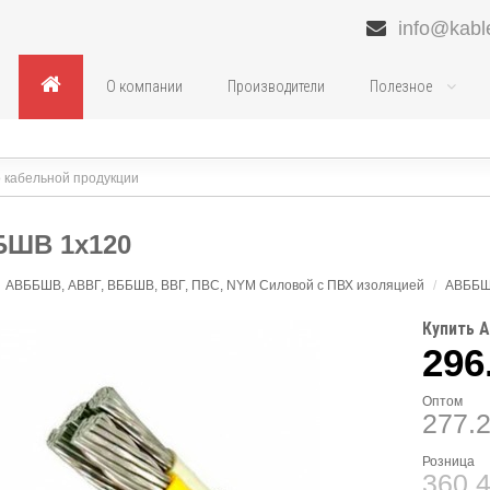
info@kabl
О компании
Производители
Полезное
ШВ 1х120
АВББШВ, АВВГ, ВББШВ, ВВГ, ПВС, NYM Силовой с ПВХ изоляцией
/
АВББ
Купить 
296
Оптом
277.
Розница
360.