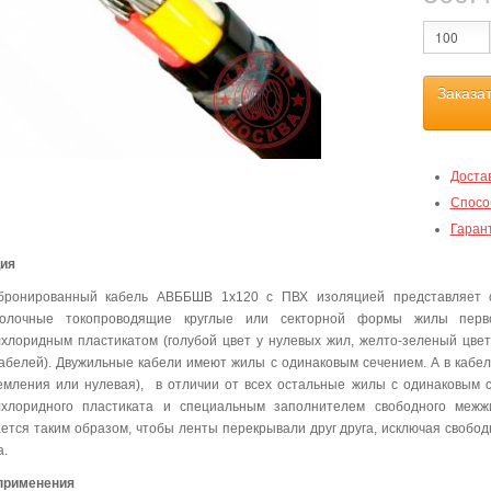
Заказа
Доста
Спосо
Гаран
ция
бронированный кабель АВББШВ 1х120 с ПВХ изоляцией представляет 
волочные токопроводящие круглые или секторной формы жилы перво
хлоридным пластикатом (голубой цвет у нулевых жил, желто-зеленый цвет у
абелей). Двужильные кабели имеют жилы с одинаковым сечением. А в кабеля
емления или нулевая), в отличии от всех остальные жилы с одинаковым 
лхлоридного пластиката и специальным заполнителем свободного межж
ется таким образом, чтобы ленты перекрывали друг друга, исключая своб
а.
применения