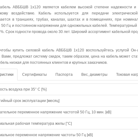
абель АВББШВ 1х120 является кабелем высокой степени надежности и ус
скому воздействию. Кабель используется для передачи электрическо
ается в траншеях, трубах, каналах, шахтах и в помещениях, при номин
о 50 Гц и постоянном напряжении для одножильных кабелей. Температурный 
8%. Срок годности провода около 30 лет. Широкий ассортимент кабельной пр
 чтобы купить силовой кабель АВББШВ 1х120 воспользуйтесь услугой Он-
с Вами, предложат систему скидок, таким образом, цена на кабель может ст
абель низкая для постоянных клиентов и крупных заказчиков.
ристики
Сертификаты
Паспорта
Вес, диаметры
Токовая наг
сть воздуха при 35° C [%]
тийный срок эксплуатации [месяц]
ательное переменное напряжение частотой 50 Гц, 10 мин. [кВ]
мальная рабочая температура жилы [°С]
мальное переменное напряжение частоты 50 Гц [кВ]