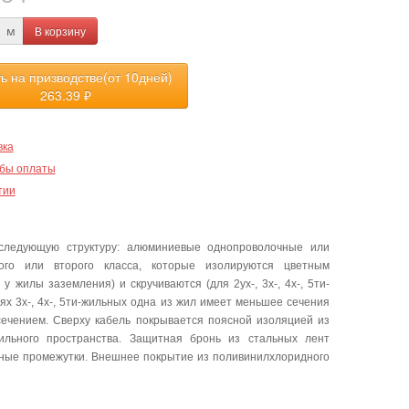
В корзину
м
ть на призводстве(от 10дней)
263.39
₽
вка
бы оплаты
тии
следующую структуру: алюминиевые однопроволочные или
го или второго класса, которые изолируются цветным
 жилы заземления) и скручиваются (для 2ух-, 3х-, 4х-, 5ти-
х 3х-, 4х-, 5ти-жильных одна из жил имеет меньшее сечения
сечением. Сверху кабель покрывается поясной изоляцией из
ильного пространства. Защитная бронь из стальных лент
одные промежутки. Внешнее покрытие из поливинилхлоридного