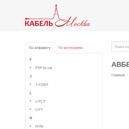
По алфавиту
По категориям
F
АВББ
FTP 5e cat
Главная
/
J
J-Y(St)Y
L
LiYCY
LiYY
N
NYM