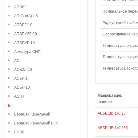
Монтаж при темпера
АПВВГ
Номинальное переме
АПвВнг(А)-LS
Радиус изгиба кабе
АПВПГ-10
АПВПУ2Г-10
Сопротивление изол
АПВПУГ-10
Температура окружа
Арматура СИП
Температура окружа
АС
Температура токопр
АСБ2Л-10
АСБЛ-1
АСБЛ-10
Маркоразмер
АСПТ
название
Б
АВББШВ 1х0,25
Барабан Кабельный
Барабан Кабельный Б. У.
АВББШВ 1х0,265
БПВЛ