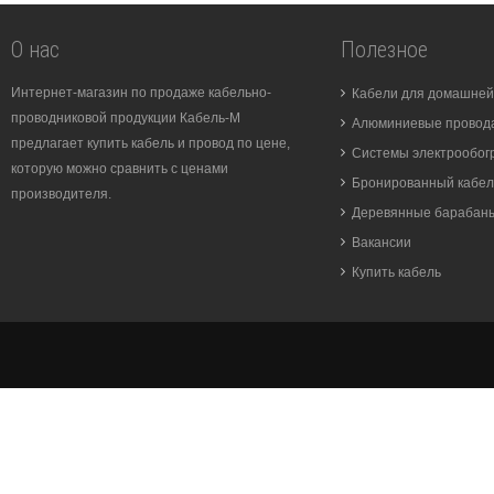
О нас
Полезное
Интернет-магазин по продаже кабельно-
Кабели для домашней
проводниковой продукции Кабель-М
Алюминиевые провода
предлагает купить кабель и провод по цене,
Системы электрообог
которую можно сравнить с ценами
Бронированный кабел
производителя.
Деревянные барабан
Вакансии
Купить кабель