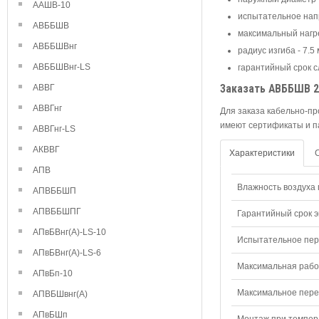
ААШВ-10
испытательное напр
АВББШВ
максимальный нагре
АВББШВнг
радиус изгиба - 7.5
АВББШВнг-LS
гарантийный срок с
АВВГ
Заказать АВББШВ 2
АВВГнг
Для заказа кабельно-пр
имеют сертификаты и п
АВВГнг-LS
АКВВГ
Характеристики
АПВ
Влажность воздуха п
АПВББШП
АПВББШПГ
Гарантийный срок э
АПвБВнг(А)-LS-10
Испытательное пере
АПвБВнг(А)-LS-6
Максимальная рабо
АПвБп-10
Максимальное перем
АПВБШвнг(А)
АПвБШп