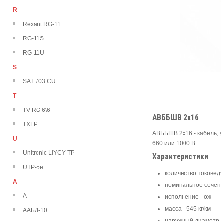
R
Rexant RG-11
RG-11S
RG-11U
S
SAT 703 CU
T
TV RG 6\6
АВББШВ 2х16
TXLP
АВББШВ 2х16 - кабель, 
U
660 или 1000 В.
Unitronic LiYCY TP
Характеристики
UTP-5e
количество токовед
А
номинальное сечен
А
исполнение - ож
масса - 545 кг/км
ААБЛ-10
наружный диаметр -