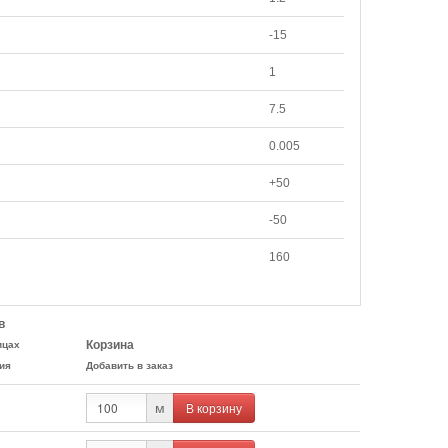
-15
1
7.5
0.005
+50
-50
160
в
Корзина
ицах
ия
Добавить в заказ
В корзину
м