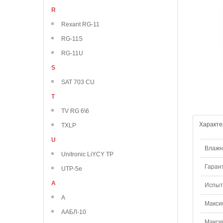
R
Rexant RG-11
RG-11S
RG-11U
S
SAT 703 CU
T
TV RG 6\6
Характе
TXLP
U
Влажно
Unitronic LiYCY TP
Гаран
UTP-5e
А
Испыт
А
Макси
ААБЛ-10
Макси