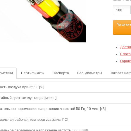
Заказа
Доста
Спосо
Гаран
ристики
Сертификаты
Паспорта
Вес, диаметры
Токовая наг
сть воздуха при 35° C [%]
тийный срок эксплуатации [месяц]
ательное переменное напряжение частотой 50 Гц, 10 мин. [кВ]
мальная рабочая температура жилы [°С]
мальное переменное напряжение частоты 50 Гц [кВ]