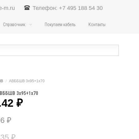
e-m.ru
Телефон: +7 495 188 54 30
Справочник
Покупаем кабель
Контакты
ШВ
/
АВББШВ 3х95+1х70
АВББШВ 3х95+1х70
.42
₽
96
₽
.35
₽