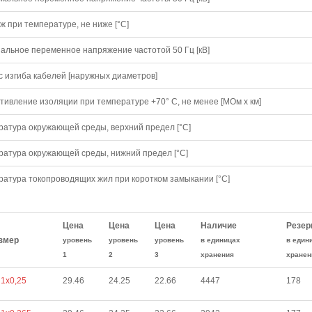
 при температуре, не ниже [°C]
альное переменное напряжение частотой 50 Гц [кВ]
с изгиба кабелей [наружных диаметров]
тивление изоляции при температуре +70° С, не менее [МОм х км]
ратура окружающей среды, верхний предел [°C]
ратура окружающей среды, нижний предел [°C]
ратура токопроводящих жил при коротком замыкании [°С]
Цена
Цена
Цена
Наличие
Резер
змер
уровень
уровень
уровень
в единицах
в един
1
2
3
хранения
хранен
1х0,25
29.46
24.25
22.66
4447
178