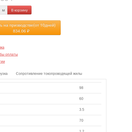
В корзину
м
ть на призводстве(от 10дней)
834.06
₽
вка
бы оплаты
тии
рузка
Сопротивление токопроводящей жилы
98
60
3.5
70
1.2