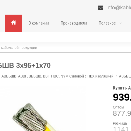
info@kabl
О компании
Производители
Полезное
ШВ 3х95+1х70
АВББШВ, АВВГ, ВББШВ, ВВГ, ПВС, NYM Силовой с ПВХ изоляцией
/
АВББ
Купить 
939
Оптом
877.
Розница
1141