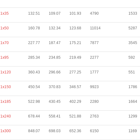
1х35
132.51
109.07
101.93
4790
1533
1х50
160.78
132.34
123.68
11014
5287
1х70
227.77
187.47
175.21
7877
3545
1х95
285.34
234.85
219.49
2277
592
1х120
360.43
296.66
277.25
1777
551
1х150
450.54
370.83
346.57
9923
1786
1х185
522.98
430.45
402.29
2280
1664
1х240
678.44
558.41
521.88
2763
1299
1х300
848.07
698.03
652.36
6150
1169