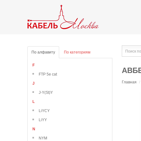
По алфавиту
По категориям
F
АВББ
FTP 5e cat
Главная
/
J
J-Y(St)Y
L
LiYCY
LiYY
N
NYM