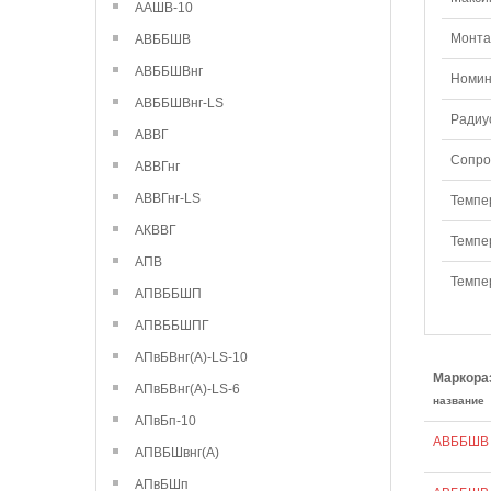
ААШВ-10
Монтаж
АВББШВ
АВББШВнг
Номин
АВББШВнг-LS
Радиу
АВВГ
Сопро
АВВГнг
АВВГнг-LS
Темпе
АКВВГ
Темпе
АПВ
Темпе
АПВББШП
АПВББШПГ
АПвБВнг(А)-LS-10
Маркора
АПвБВнг(А)-LS-6
название
АПвБп-10
АВББШВ 
АПВБШвнг(А)
АПвБШп