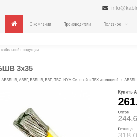
info@kabl
О компании
Производители
Полезное
БШВ 3х35
АВББШВ, АВВГ, ВББШВ, ВВГ, ПВС, NYM Силовой с ПВХ изоляцией
/
АВББ
Купить 
261
Оптом
244.
Розница
318.