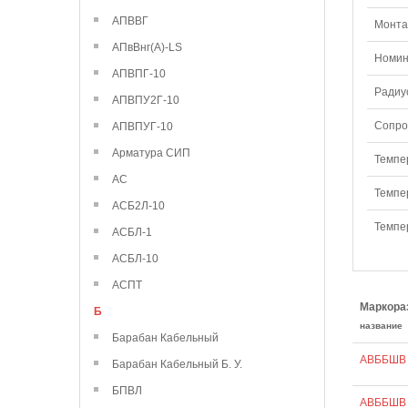
АПВВГ
Монтаж
АПвВнг(А)-LS
Номин
АПВПГ-10
Радиу
АПВПУ2Г-10
Сопро
АПВПУГ-10
Арматура СИП
Темпе
АС
Темпе
АСБ2Л-10
Темпе
АСБЛ-1
АСБЛ-10
АСПТ
Маркора
Б
название
Барабан Кабельный
АВББШВ 
Барабан Кабельный Б. У.
БПВЛ
АВББШВ 