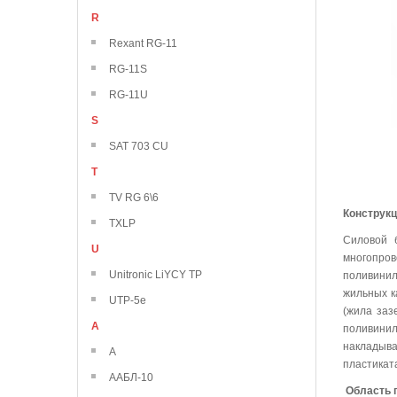
R
Rexant RG-11
RG-11S
RG-11U
S
SAT 703 CU
T
TV RG 6\6
Конструк
TXLP
Силовой 
U
многопро
Unitronic LiYCY TP
поливинил
жильных к
UTP-5e
(жила заз
А
поливини
накладыва
А
пластикат
ААБЛ-10
Область 