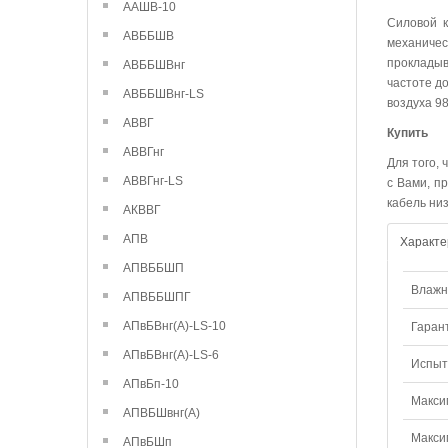
ААШВ-10
Силовой к
АВББШВ
механиче
прокладыв
АВББШВнг
частоте д
АВББШВнг-LS
воздуха 9
АВВГ
Купить
АВВГнг
Для того,
АВВГнг-LS
с Вами, п
кабель ни
АКВВГ
АПВ
Характе
АПВББШП
Влажно
АПВББШПГ
АПвБВнг(А)-LS-10
Гаран
АПвБВнг(А)-LS-6
Испыт
АПвБп-10
Макси
АПВБШвнг(А)
Макси
АПвБШп