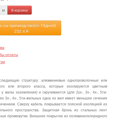
В корзину
м
ть на призводстве(от 10дней)
232.4
₽
вка
бы оплаты
тии
ледующую структуру: алюминиевые однопроволочные или
го или второго класса, которые изолируются цветным
 жилы заземления) и скручиваются (для 2ух-, 3х-, 4х-, 5ти-
х 3х-, 4х-, 5ти-жильных одна из жил имеет меньшее сечения
сечением. Сверху кабель покрывается поясной изоляцией из
ильного пространства. Защитная бронь из стальных лент
одные промежутки. Внешнее покрытие из поливинилхлоридного