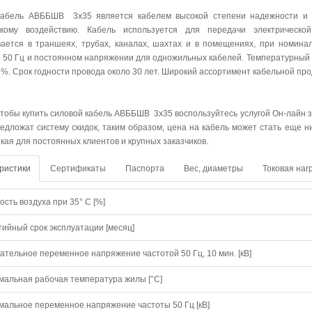
абель АВББШВ 3х35 является кабелем высокой степени надежности и ус
скому воздействию. Кабель используется для передачи электрическо
ается в траншеях, трубах, каналах, шахтах и в помещениях, при номин
о 50 Гц и постоянном напряжении для одножильных кабелей. Температурный 
8%. Срок годности провода около 30 лет. Широкий ассортимент кабельной пр
 чтобы купить силовой кабель АВББШВ 3х35 воспользуйтесь услугой Он-лайн з
редложат систему скидок, таким образом, цена на кабель может стать еще 
зкая для постоянных клиентов и крупных заказчиков.
ристики
Сертификаты
Паспорта
Вес, диаметры
Токовая наг
сть воздуха при 35° C [%]
тийный срок эксплуатации [месяц]
ательное переменное напряжение частотой 50 Гц, 10 мин. [кВ]
мальная рабочая температура жилы [°С]
мальное переменное напряжение частоты 50 Гц [кВ]