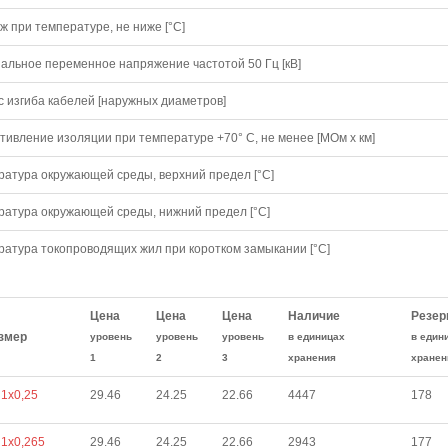
 при температуре, не ниже [°C]
альное переменное напряжение частотой 50 Гц [кВ]
с изгиба кабелей [наружных диаметров]
тивление изоляции при температуре +70° С, не менее [МОм х км]
ратура окружающей среды, верхний предел [°C]
ратура окружающей среды, нижний предел [°C]
ратура токопроводящих жил при коротком замыкании [°С]
Цена
Цена
Цена
Наличие
Резер
змер
уровень
уровень
уровень
в единицах
в един
1
2
3
хранения
хранен
1х0,25
29.46
24.25
22.66
4447
178
1х0,265
29.46
24.25
22.66
2943
177