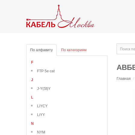
По алфавиту
По категориям
F
АВБ
FTP 5e cat
Главная
/
J
J-Y(St)Y
L
LiYCY
LiYY
N
NYM