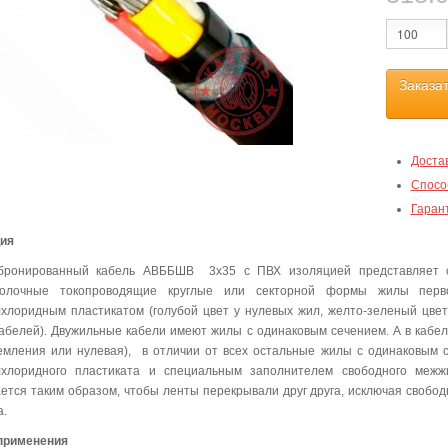
Заказа
Доста
Спосо
Гаран
ция
бронированный кабель АВББШВ 3х35 с ПВХ изоляцией представляет с
волочные токопроводящие круглые или секторной формы жилы перво
хлоридным пластикатом (голубой цвет у нулевых жил, желто-зеленый цвет у
абелей). Двужильные кабели имеют жилы с одинаковым сечением. А в кабеля
емления или нулевая), в отличии от всех остальные жилы с одинаковым 
лхлоридного пластиката и специальным заполнителем свободного межж
ется таким образом, чтобы ленты перекрывали друг друга, исключая своб
а.
применения