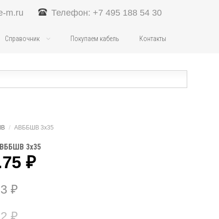
e-m.ru
Телефон: +7 495 188 54 30
Справочник
Покупаем кабель
Контакты
ШВ
/
АВББШВ 3х35
АВББШВ 3х35
.75
₽
63
₽
02
₽