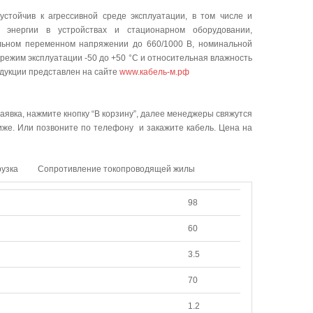
тойчив к агрессивной среде эксплуатации, в том числе и
й энергии в устройствах и стационарном оборудовании,
альном переменном напряжении до 660/1000 В, номинальной
режим эксплуатации -50 до +50 °C и относительная влажность
одукции представлен на сайте
www.кабель-м.рф
аявка, нажмите кнопку “В корзину”, далее менеджеры свяжутся
ниже. Или позвоните по телефону и закажите кабель. Цена на
рузка
Сопротивление токопроводящей жилы
98
60
3.5
70
1.2