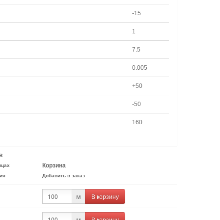
-15
1
7.5
0.005
+50
-50
160
в
Корзина
ицах
ия
Добавить в заказ
В корзину
м
В корзину
м