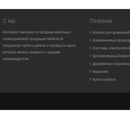
О нас
Полезное
Интернет-магазин по продаже кабельно-
Кабели для домашней
проводниковой продукции Кабель-М
Алюминиевые провода
предлагает купить кабель и провод по цене,
Системы электрообог
которую можно сравнить с ценами
Бронированный кабел
производителя.
Деревянные барабан
Вакансии
Купить кабель