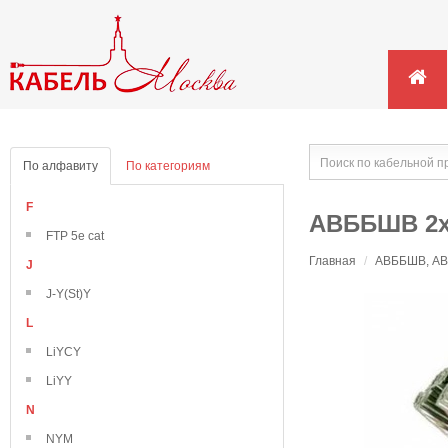
По алфавиту
По категориям
F
АВББШВ 2х
FTP 5e cat
Главная
/
АВББШВ, АВВ
J
J-Y(St)Y
L
LiYCY
LiYY
N
NYM