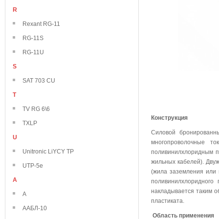
R
Rexant RG-11
RG-11S
RG-11U
S
SAT 703 CU
T
TV RG 6\6
Конструкция
TXLP
Силовой бронированн
U
многопроволочные то
Unitronic LiYCY TP
поливинилхлоридным пла
жильных кабелей). Дву
UTP-5e
(жила заземления или 
А
поливинилхлоридного 
накладывается таким о
А
пластиката.
ААБЛ-10
Область применения