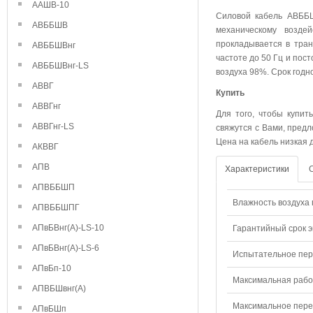
ААШВ-10
Силовой кабель АВББШ
АВББШВ
механическому возде
прокладывается в тра
АВББШВнг
частоте до 50 Гц и пос
АВББШВнг-LS
воздуха 98%. Срок годн
АВВГ
Купить
АВВГнг
Для того, чтобы купит
АВВГнг-LS
свяжутся с Вами, предл
Цена на кабель низкая 
АКВВГ
АПВ
Характеристики
АПВББШП
Влажность воздуха п
АПВББШПГ
АПвБВнг(А)-LS-10
Гарантийный срок э
АПвБВнг(А)-LS-6
Испытательное пере
АПвБп-10
Максимальная рабо
АПВБШвнг(А)
Максимальное перем
АПвБШп