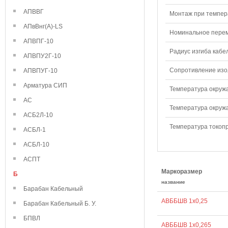
АПВВГ
Монтаж при темпера
АПвВнг(А)-LS
Номинальное переме
АПВПГ-10
Радиус изгиба кабе
АПВПУ2Г-10
Сопротивление изол
АПВПУГ-10
Арматура СИП
Температура окружа
АС
Температура окружа
АСБ2Л-10
Температура токопр
АСБЛ-1
АСБЛ-10
АСПТ
Маркоразмер
Б
название
Барабан Кабельный
АВББШВ 1х0,25
Барабан Кабельный Б. У.
БПВЛ
АВББШВ 1х0,265