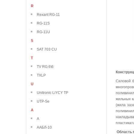
R
Rexant RG-11
RG-11S
RG-11U
S
SAT 703 CU
T
TV RG 6\6
Конструк
TXLP
Силовой 
U
многопро
Unitronic LiYCY TP
поливинил
жильных к
UTP-5e
(жила заз
А
поливини
накладыва
А
пластикат
ААБЛ-10
Область 