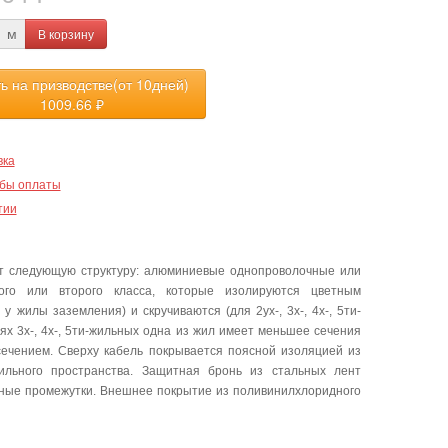
В корзину
м
ть на призводстве(от 10дней)
1009.66
₽
вка
бы оплаты
тии
т следующую структуру: алюминиевые однопроволочные или
го или второго класса, которые изолируются цветным
 жилы заземления) и скручиваются (для 2ух-, 3х-, 4х-, 5ти-
х 3х-, 4х-, 5ти-жильных одна из жил имеет меньшее сечения
сечением. Сверху кабель покрывается поясной изоляцией из
ильного пространства. Защитная бронь из стальных лент
одные промежутки. Внешнее покрытие из поливинилхлоридного