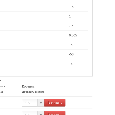
-15
1
7.5
0.005
+50
-50
160
в
Корзина
ицах
ия
Добавить в заказ
В корзину
м
В корзину
м