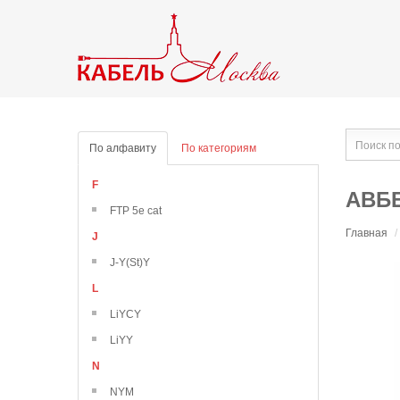
По алфавиту
По категориям
F
АВББ
FTP 5e cat
Главная
/
J
J-Y(St)Y
L
LiYCY
LiYY
N
NYM