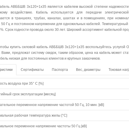
абель АВББШВ 3х120+1х35 является кабелем высокой степени надежности и
скому воздействию. Кабель используется для передачи электрическо
ается в траншеях, трубах, каналах, шахтах и в помещениях, при номин
о 50 Гц и постоянном напряжении для одножильных кабелей. Температурный 
8%. Срок годности провода около 30 лет. Широкий ассортимент кабельной пр
 чтобы купить силовой кабель АВББШВ 3х120+1х35 воспользуйтесь услугой О
с Вами, предложат систему скидок, таким образом, цена на кабель может ст
абель низкая для постоянных клиентов и крупных заказчиков.
ристики
Сертификаты
Паспорта
Вес, диаметры
Токовая наг
сть воздуха при 35° C [%]
тийный срок эксплуатации [месяц]
ательное переменное напряжение частотой 50 Гц, 10 мин. [кВ]
мальная рабочая температура жилы [°С]
мальное переменное напряжение частоты 50 Гц [кВ]