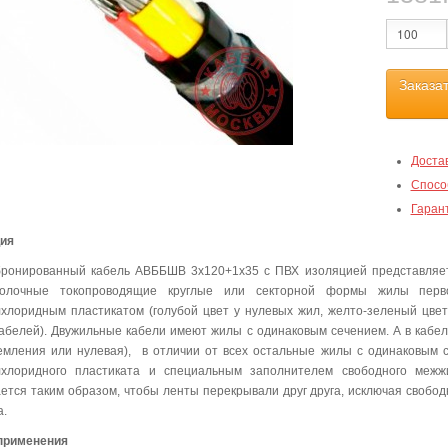
Заказа
Доста
Спосо
Гаран
ция
бронированный кабель АВББШВ 3х120+1х35 с ПВХ изоляцией представляе
волочные токопроводящие круглые или секторной формы жилы перво
хлоридным пластикатом (голубой цвет у нулевых жил, желто-зеленый цвет у
абелей). Двужильные кабели имеют жилы с одинаковым сечением. А в кабеля
емления или нулевая), в отличии от всех остальные жилы с одинаковым 
лхлоридного пластиката и специальным заполнителем свободного межж
ется таким образом, чтобы ленты перекрывали друг друга, исключая своб
а.
применения