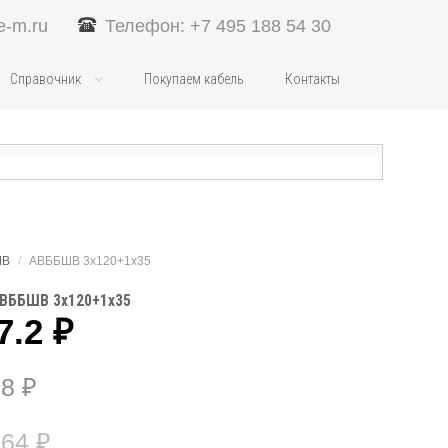
e-m.ru
Телефон: +7 495 188 54 30
Справочник
Покупаем кабель
Контакты
ШВ
/
АВББШВ 3х120+1х35
АВББШВ 3х120+1х35
7.2
₽
.8
₽
.64
₽