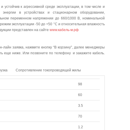
 устойчив к агрессивной среде эксплуатации, в том числе и
й энергии в устройствах и стационарном оборудовании,
альном переменном напряжении до 660/1000 В, номинальной
режим эксплуатации -50 до +50 °C и относительная влажность
одукции представлен на сайте
www.кабель-м.рф
н-лайн заявка, нажмите кнопку “В корзину”, далее менеджеры
ать еще ниже. Или позвоните по телефону и закажите кабель.
рузка
Сопротивление токопроводящей жилы
98
60
3.5
70
1.2