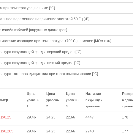
 при температуре, не ниже [°C]
альное переменное напряжение частотой 50 Гц [кВ]
с изгиба кабелей [наружных диаметров]
тивление изоляции при температуре +70° С, не менее [МОм х км]
ратура окружающей среды, верхний предел [°C]
ратура окружающей среды, нижний предел [°C]
ратура токопроводящих жил при коротком замыкании [°С]
Цена
Цена
Цена
Наличие
Резер
змер
уровень
уровень
уровень
в единицах
в един
1
2
3
хранения
хранен
1х0,25
29.46
24.25
22.66
4447
178
1х0,265
29.46
24.25
22.66
2943
177