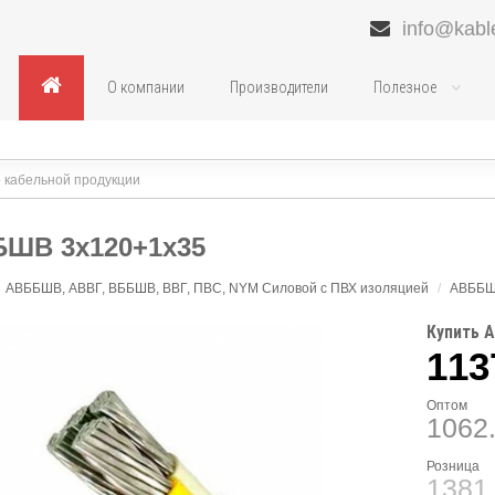
info@kabl
О компании
Производители
Полезное
ШВ 3х120+1х35
АВББШВ, АВВГ, ВББШВ, ВВГ, ПВС, NYM Силовой с ПВХ изоляцией
/
АВББ
Купить 
113
Оптом
1062
Розница
1381