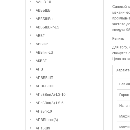
ААШВ-10
Силовой к
АВББШВ
механиче
прокладыв
АВББШВнг
частоте д
АВББШВнг-LS
воздуха 9
АВВГ
Купить
АВВГнг
Для того,
АВВГнг-LS
свяжутся 
Цена на к
АКВВГ
АПВ
Характе
АПВББШП
Влажно
АПВББШПГ
АПвБВнг(А)-LS-10
Гаран
АПвБВнг(А)-LS-6
Испыт
АПвБп-10
Макси
АПВБШвнг(А)
Макси
АПвБШп