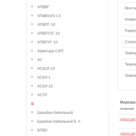
АПВВГ
Монтаж
АПвВнг(А)-LS
Номин
АПВПГ-10
Радиу
АПВПУ2Г-10
Сопро
АПВПУГ-10
Арматура СИП
Темпе
АС
Темпе
АСБ2Л-10
Темпе
АСБЛ-1
АСБЛ-10
АСПТ
Маркора
Б
название
Барабан Кабельный
АВББШВ 
Барабан Кабельный Б. У.
БПВЛ
АВББШВ 