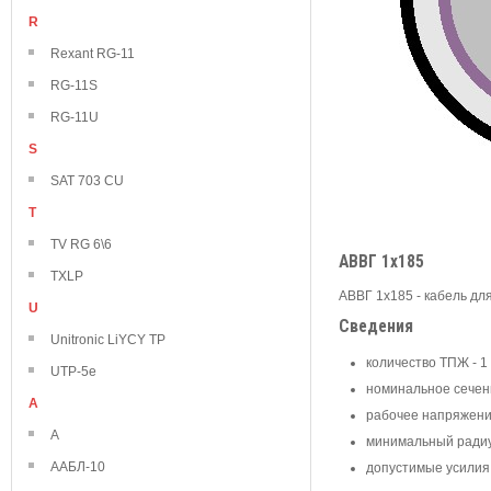
R
Rexant RG-11
RG-11S
RG-11U
S
SAT 703 CU
T
TV RG 6\6
АВВГ 1х185
TXLP
АВВГ 1х185 - кабель д
U
Сведения
Unitronic LiYCY TP
количество ТПЖ - 1
UTP-5e
номинальное сечен
А
рабочее напряжение 
А
минимальный радиус 
ААБЛ-10
допустимые усилия 