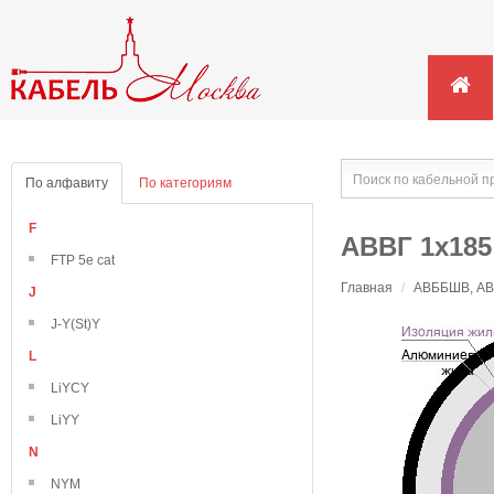
По алфавиту
По категориям
F
АВВГ 1х185
FTP 5e cat
Главная
/
АВББШВ, АВВ
J
J-Y(St)Y
L
LiYCY
LiYY
N
NYM