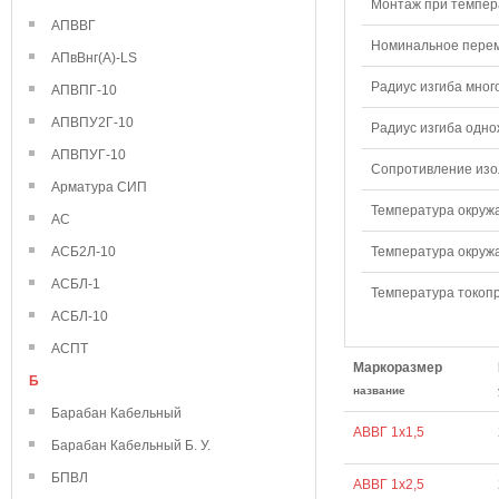
Монтаж при темпера
АПВВГ
Номинальное переме
АПвВнг(А)-LS
Радиус изгиба мног
АПВПГ-10
АПВПУ2Г-10
Радиус изгиба одно
АПВПУГ-10
Сопротивление изол
Арматура СИП
Температура окружа
АС
АСБ2Л-10
Температура окружа
АСБЛ-1
Температура токопр
АСБЛ-10
АСПТ
Маркоразмер
Б
название
Барабан Кабельный
АВВГ 1х1,5
Барабан Кабельный Б. У.
БПВЛ
АВВГ 1х2,5