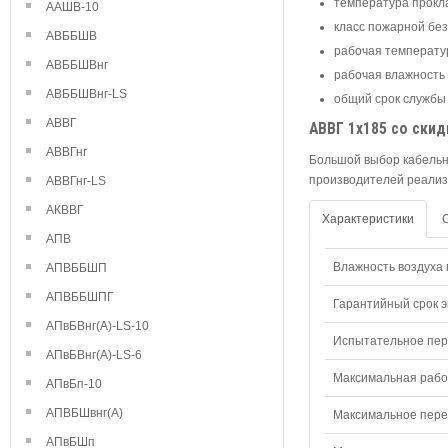
температура прокла
ААШВ-10
класс пожарной безо
АВББШВ
рабочая температура
АВББШВнг
рабочая влажность 
АВББШВнг-LS
общий срок службы 
АВВГ
АВВГ 1х185 со скид
АВВГнг
Большой выбор кабельн
производителей реализ
АВВГнг-LS
АКВВГ
Характеристики
АПВ
Влажность воздуха п
АПВББШП
АПВББШПГ
Гарантийный срок э
АПвБВнг(А)-LS-10
Испытательное пере
АПвБВнг(А)-LS-6
Максимальная рабо
АПвБп-10
АПВБШвнг(А)
Максимальное перем
АПвБШп